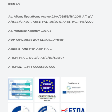
ICGB AD
Αρ. Άδειας Προμήθειας Αερίου Δ1/Α/26859/18.1.2011, Α.Τ. Δ1/
Α/15827/7.7.2011, Αποφ. ΡΑΕ 129/2015, Αποφ. ΡΑΕ 1445/2020
Αρ. Μητρώου Χρηστών ΕΣΦΑ 5
ΑΦΜ 094229666 ΔΟΥ ΚΕΦΟΔΕ Αττικής
Αρμόδια Ρυθμιστική Αρχή Ρ.Α.Ε.
ΑΡΙΘΜ. Μ.Α.Ε. 17913/01ΑΤ/Β/88/592(07)
ΑΡΙΘΜΟΣ Γ.Ε.ΜΗ. 000556901000