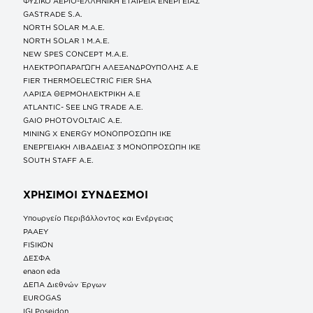
ΦΥΣΙΚΟ ΑΕΡΙΟ-ΕΛΛΗΝΙΚΗ ΕΤΑΙΡΕΙΑ ΕΝΕΡΓΕΙΑΣ
GASTRADE S.A.
NORTH SOLAR M.Α.Ε.
NORTH SOLAR 1 M.Α.Ε.
NEW SPES CONCEPT Μ.Α.Ε.
ΗΛΕΚΤΡΟΠΑΡΑΓΩΓΗ ΑΛΕΞΑΝΔΡΟΥΠΟΛΗΣ A.E
FIER THERMOELECTRIC FIER SHA
ΛΑΡΙΣΑ ΘΕΡΜΟΗΛΕΚΤΡΙΚΗ A.E
ATLANTIC- SEE LNG TRADE A.E.
GAIO PHOTOVOLTAIC Α.Ε.
MINING X ENERGY ΜΟΝΟΠΡΟΣΩΠΗ ΙΚΕ
ΕΝΕΡΓΕΙΑΚΗ ΛΙΒΑΔΕΙΑΣ 3 ΜΟΝΟΠΡΟΣΩΠΗ ΙΚΕ
SOUTH STAFF Α.Ε.
ΧΡΗΣΙΜΟΙ ΣΥΝΔΕΣΜΟΙ
Υπουργείο Περιβάλλοντος και Ενέργειας
ΡΑΑΕΥ
FISIKON
ΔΕΣΦΑ
enaon eda
ΔΕΠΑ Διεθνών Έργων
EUROGAS
IGI Poseidon