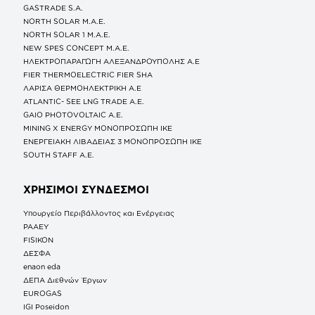
GASTRADE S.A.
NORTH SOLAR M.Α.Ε.
NORTH SOLAR 1 M.Α.Ε.
NEW SPES CONCEPT Μ.Α.Ε.
ΗΛΕΚΤΡΟΠΑΡΑΓΩΓΗ ΑΛΕΞΑΝΔΡΟΥΠΟΛΗΣ A.E
FIER THERMOELECTRIC FIER SHA
ΛΑΡΙΣΑ ΘΕΡΜΟΗΛΕΚΤΡΙΚΗ A.E
ATLANTIC- SEE LNG TRADE A.E.
GAIO PHOTOVOLTAIC Α.Ε.
MINING X ENERGY ΜΟΝΟΠΡΟΣΩΠΗ ΙΚΕ
ΕΝΕΡΓΕΙΑΚΗ ΛΙΒΑΔΕΙΑΣ 3 ΜΟΝΟΠΡΟΣΩΠΗ ΙΚΕ
SOUTH STAFF Α.Ε.
ΧΡΗΣΙΜΟΙ ΣΥΝΔΕΣΜΟΙ
Υπουργείο Περιβάλλοντος και Ενέργειας
ΡΑΑΕΥ
FISIKON
ΔΕΣΦΑ
enaon eda
ΔΕΠΑ Διεθνών Έργων
EUROGAS
IGI Poseidon