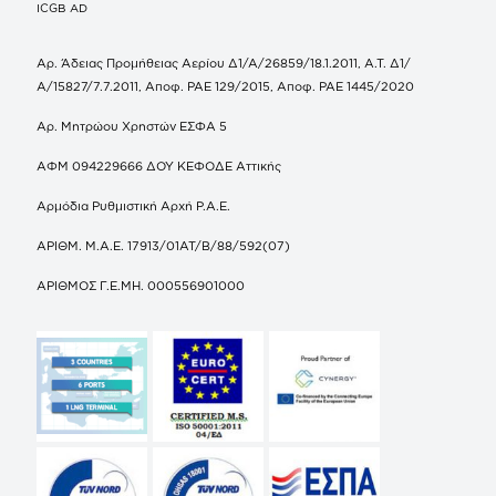
ICGB AD
Αρ. Άδειας Προμήθειας Αερίου Δ1/Α/26859/18.1.2011, Α.Τ. Δ1/
Α/15827/7.7.2011, Αποφ. ΡΑΕ 129/2015, Αποφ. ΡΑΕ 1445/2020
Αρ. Μητρώου Χρηστών ΕΣΦΑ 5
ΑΦΜ 094229666 ΔΟΥ ΚΕΦΟΔΕ Αττικής
Αρμόδια Ρυθμιστική Αρχή Ρ.Α.Ε.
ΑΡΙΘΜ. Μ.Α.Ε. 17913/01ΑΤ/Β/88/592(07)
ΑΡΙΘΜΟΣ Γ.Ε.ΜΗ. 000556901000