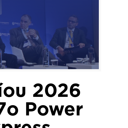
λίου 2026
7o Power
press