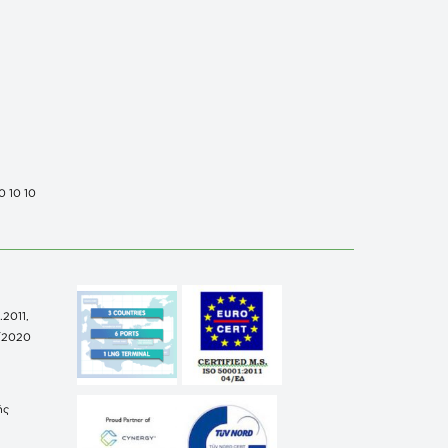
0 10 10
.2011,
/2020
ής