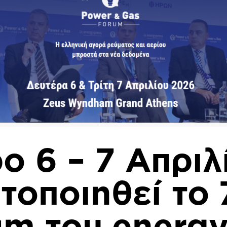
ο 6 – 7 Απρι
τοποιηθεί
το
rum
του
energy