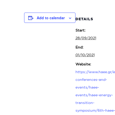
Add to calendar
DETAILS
Start:
28/09/2021
End:
01/10/2021
Website:
https://www.haee.gr/e
conferences-and-
events/haee-
events/haee-energy-
transition-
symposium/6th-haee