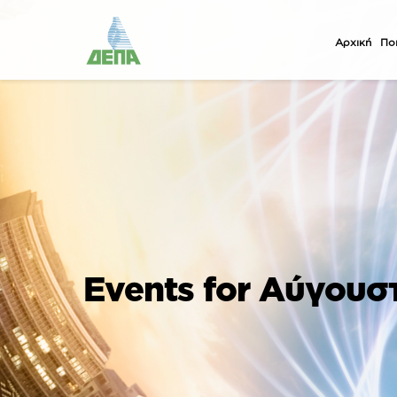
Αρχική
Ποι
Events for Αύγουσ