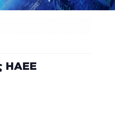
ς HAEE