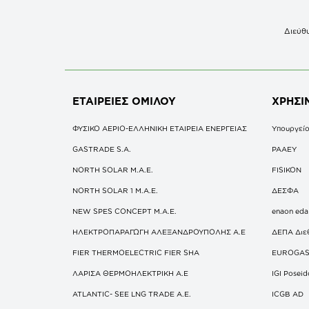
Διεύθυ
ΕΤΑΙΡΕΙΕΣ
ΟΜΙΛΟΥ
ΧΡΗΣΙ
ΦΥΣΙΚΟ ΑΕΡΙΟ-ΕΛΛΗΝΙΚΗ ΕΤΑΙΡΕΙΑ ΕΝΕΡΓΕΙΑΣ
Υπουργείο
GASTRADE S.A.
ΡΑΑΕΥ
NORTH SOLAR M.Α.Ε.
FISIKON
NORTH SOLAR 1 M.Α.Ε.
ΔΕΣΦΑ
NEW SPES CONCEPT Μ.Α.Ε.
enaon eda
ΗΛΕΚΤΡΟΠΑΡΑΓΩΓΗ ΑΛΕΞΑΝΔΡΟΥΠΟΛΗΣ A.E
ΔΕΠΑ Διε
FIER THERMOELECTRIC FIER SHA
EUROGA
ΛΑΡΙΣΑ ΘΕΡΜΟΗΛΕΚΤΡΙΚΗ A.E
IGI Posei
ATLANTIC- SEE LNG TRADE A.E.
ICGB AD