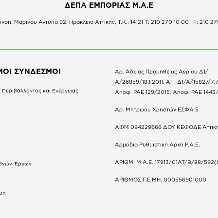
ΔΕΠΑ ΕΜΠΟΡΙΑΣ Μ.Α.Ε
νση: Μαρίνου Αντύπα 92, Ηράκλειο Αττικής, Τ.Κ.: 14121 Τ: 210 270 10 00 | F: 210 27
ΜΟΙ ΣΥΝΔΕΣΜΟΙ
Αρ. Άδειας Προμήθειας Αερίου Δ1/
Α/26859/18.1.2011, Α.Τ. Δ1/Α/15827/7.7
 Περιβάλλοντος και Ενέργειας
Αποφ. ΡΑΕ 129/2015, Αποφ. ΡΑΕ 1445
Αρ. Μητρώου Χρηστών ΕΣΦΑ 5
ΑΦΜ 094229666 ΔΟΥ ΚΕΦΟΔΕ Αττικ
Αρμόδια Ρυθμιστική Αρχή Ρ.Α.Ε.
ΑΡΙΘΜ. Μ.Α.Ε. 17913/01ΑΤ/Β/88/592(
θνών Έργων
S
ΑΡΙΘΜΟΣ Γ.Ε.ΜΗ. 000556901000
don