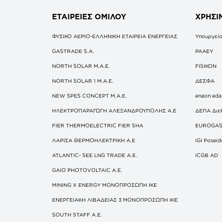
ΕΤΑΙΡΕΙΕΣ
ΟΜΙΛΟΥ
ΧΡΗΣΙ
ΦΥΣΙΚΟ ΑΕΡΙΟ-ΕΛΛΗΝΙΚΗ ΕΤΑΙΡΕΙΑ ΕΝΕΡΓΕΙΑΣ
Υπουργείο
GASTRADE S.A.
ΡΑΑΕΥ
NORTH SOLAR M.Α.Ε.
FISIKON
NORTH SOLAR 1 M.Α.Ε.
ΔΕΣΦΑ
NEW SPES CONCEPT Μ.Α.Ε.
enaon eda
ΗΛΕΚΤΡΟΠΑΡΑΓΩΓΗ ΑΛΕΞΑΝΔΡΟΥΠΟΛΗΣ A.E
ΔΕΠΑ Διε
FIER THERMOELECTRIC FIER SHA
EUROGA
ΛΑΡΙΣΑ ΘΕΡΜΟΗΛΕΚΤΡΙΚΗ A.E
IGI Posei
ATLANTIC- SEE LNG TRADE A.E.
ICGB AD
GAIO PHOTOVOLTAIC Α.Ε.
MINING X ENERGY ΜΟΝΟΠΡΟΣΩΠΗ ΙΚΕ
ΕΝΕΡΓΕΙΑΚΗ ΛΙΒΑΔΕΙΑΣ 3 ΜΟΝΟΠΡΟΣΩΠΗ ΙΚΕ
SOUTH STAFF Α.Ε.