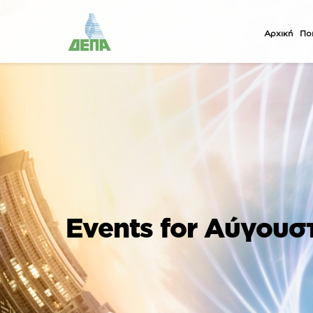
Αρχική
Ποι
Events for Αύγουσ