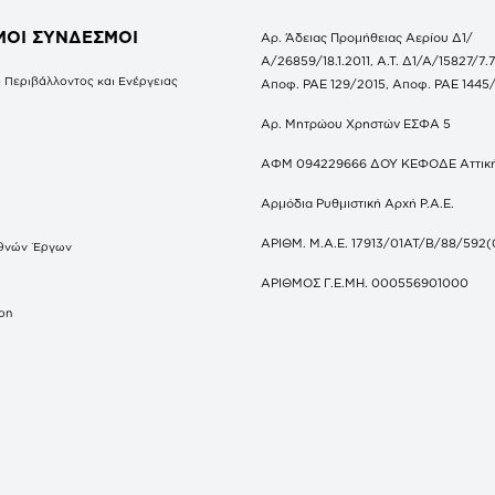
ΜΟΙ ΣΥΝΔΕΣΜΟΙ
Αρ. Άδειας Προμήθειας Αερίου Δ1/
Α/26859/18.1.2011, Α.Τ. Δ1/Α/15827/7.7
 Περιβάλλοντος και Ενέργειας
Αποφ. ΡΑΕ 129/2015, Αποφ. ΡΑΕ 1445
Αρ. Μητρώου Χρηστών ΕΣΦΑ 5
ΑΦΜ 094229666 ΔΟΥ ΚΕΦΟΔΕ Αττικ
Αρμόδια Ρυθμιστική Αρχή Ρ.Α.Ε.
ΑΡΙΘΜ. Μ.Α.Ε. 17913/01ΑΤ/Β/88/592(
θνών Έργων
S
ΑΡΙΘΜΟΣ Γ.Ε.ΜΗ. 000556901000
don