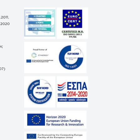
.2011,
/2020
ής
07)