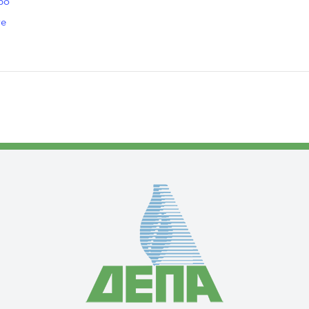
po
re