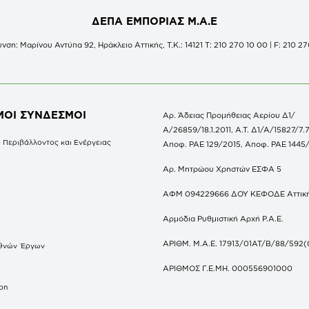
ΔΕΠΑ ΕΜΠΟΡΙΑΣ Μ.Α.Ε
νση: Μαρίνου Αντύπα 92, Ηράκλειο Αττικής, Τ.Κ.: 14121 Τ: 210 270 10 00 | F: 210 27
ΜΟΙ ΣΥΝΔΕΣΜΟΙ
Αρ. Άδειας Προμήθειας Αερίου Δ1/
Α/26859/18.1.2011, Α.Τ. Δ1/Α/15827/7.7
 Περιβάλλοντος και Ενέργειας
Αποφ. ΡΑΕ 129/2015, Αποφ. ΡΑΕ 1445
Αρ. Μητρώου Χρηστών ΕΣΦΑ 5
ΑΦΜ 094229666 ΔΟΥ ΚΕΦΟΔΕ Αττικ
Αρμόδια Ρυθμιστική Αρχή Ρ.Α.Ε.
ΑΡΙΘΜ. Μ.Α.Ε. 17913/01ΑΤ/Β/88/592(
θνών Έργων
S
ΑΡΙΘΜΟΣ Γ.Ε.ΜΗ. 000556901000
don