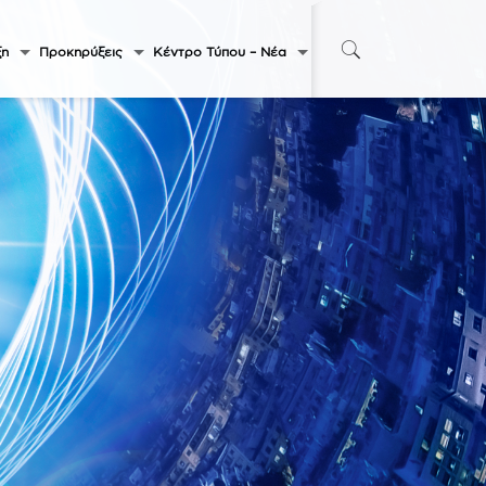
ξη
Προκηρύξεις
Κέντρο Τύπου – Νέα