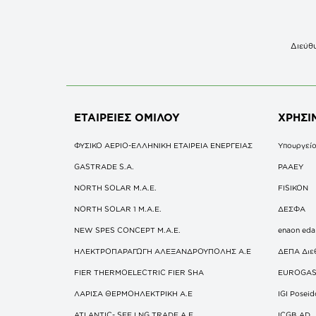
Διεύθυ
ΕΤΑΙΡΕΙΕΣ
ΟΜΙΛΟΥ
ΧΡΗΣΙ
ΦΥΣΙΚΟ ΑΕΡΙΟ-ΕΛΛΗΝΙΚΗ ΕΤΑΙΡΕΙΑ ΕΝΕΡΓΕΙΑΣ
Υπουργείο
GASTRADE S.A.
ΡΑΑΕΥ
NORTH SOLAR M.Α.Ε.
FISIKON
NORTH SOLAR 1 M.Α.Ε.
ΔΕΣΦΑ
NEW SPES CONCEPT Μ.Α.Ε.
enaon eda
ΗΛΕΚΤΡΟΠΑΡΑΓΩΓΗ ΑΛΕΞΑΝΔΡΟΥΠΟΛΗΣ A.E
ΔΕΠΑ Διε
FIER THERMOELECTRIC FIER SHA
EUROGA
ΛΑΡΙΣΑ ΘΕΡΜΟΗΛΕΚΤΡΙΚΗ A.E
IGI Posei
ATLANTIC- SEE LNG TRADE A.E.
ICGB AD