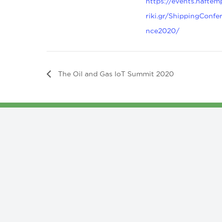
https://events.naftem
riki.gr/ShippingConfe
nce2020/
The Oil and Gas IoT Summit 2020