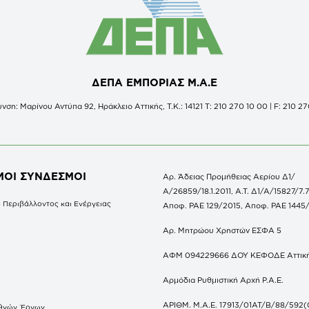
ΔΕΠΑ ΕΜΠΟΡΙΑΣ Μ.Α.Ε
νση: Μαρίνου Αντύπα 92, Ηράκλειο Αττικής, Τ.Κ.: 14121 Τ: 210 270 10 00 | F: 210 27
ΜΟΙ ΣΥΝΔΕΣΜΟΙ
Αρ. Άδειας Προμήθειας Αερίου Δ1/
Α/26859/18.1.2011, Α.Τ. Δ1/Α/15827/7.7
 Περιβάλλοντος και Ενέργειας
Αποφ. ΡΑΕ 129/2015, Αποφ. ΡΑΕ 1445
Αρ. Μητρώου Χρηστών ΕΣΦΑ 5
ΑΦΜ 094229666 ΔΟΥ ΚΕΦΟΔΕ Αττικ
Αρμόδια Ρυθμιστική Αρχή Ρ.Α.Ε.
ΑΡΙΘΜ. Μ.Α.Ε. 17913/01ΑΤ/Β/88/592(
θνών Έργων