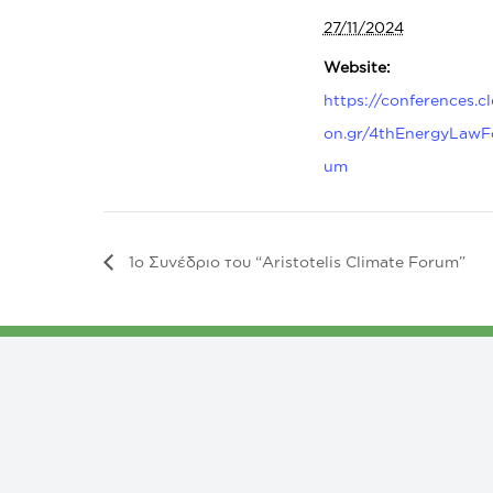
27/11/2024
Website:
https://conferences.cl
on.gr/4thEnergyLawF
um
1ο Συνέδριο του “Aristotelis Climate Forum”