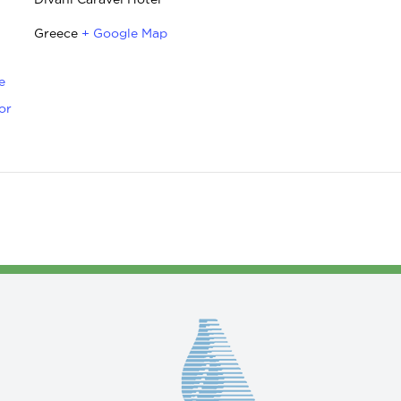
Greece
+ Google Map
e
or