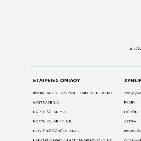
Διεύθυ
ΕΤΑΙΡΕΙΕΣ
ΟΜΙΛΟΥ
ΧΡΗΣΙ
ΦΥΣΙΚΟ ΑΕΡΙΟ-ΕΛΛΗΝΙΚΗ ΕΤΑΙΡΕΙΑ ΕΝΕΡΓΕΙΑΣ
Υπουργείο
GASTRADE S.A.
ΡΑΑΕΥ
NORTH SOLAR M.Α.Ε.
FISIKON
NORTH SOLAR 1 M.Α.Ε.
ΔΕΣΦΑ
NEW SPES CONCEPT Μ.Α.Ε.
enaon eda
ΗΛΕΚΤΡΟΠΑΡΑΓΩΓΗ ΑΛΕΞΑΝΔΡΟΥΠΟΛΗΣ A.E
ΔΕΠΑ Διε