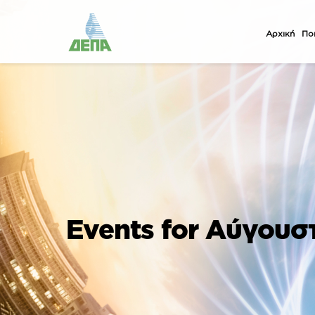
Αρχική
Ποι
Events for Αύγουσ