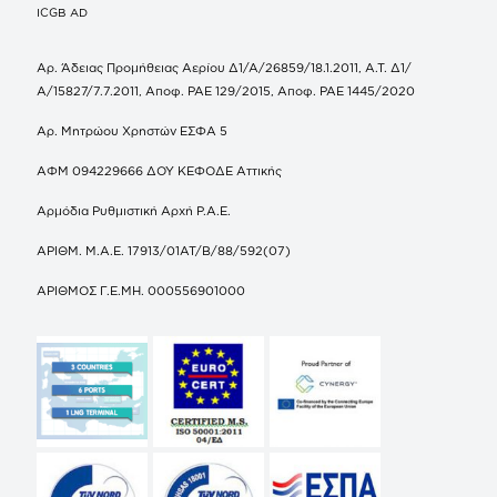
ICGB AD
Αρ. Άδειας Προμήθειας Αερίου Δ1/Α/26859/18.1.2011, Α.Τ. Δ1/
Α/15827/7.7.2011, Αποφ. ΡΑΕ 129/2015, Αποφ. ΡΑΕ 1445/2020
Αρ. Μητρώου Χρηστών ΕΣΦΑ 5
ΑΦΜ 094229666 ΔΟΥ ΚΕΦΟΔΕ Αττικής
Αρμόδια Ρυθμιστική Αρχή Ρ.Α.Ε.
ΑΡΙΘΜ. Μ.Α.Ε. 17913/01ΑΤ/Β/88/592(07)
ΑΡΙΘΜΟΣ Γ.Ε.ΜΗ. 000556901000