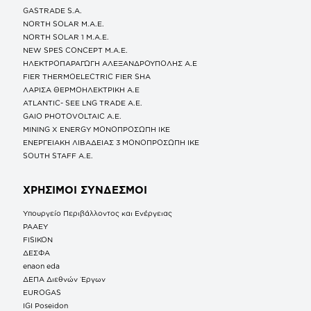
GASTRADE S.A.
NORTH SOLAR M.Α.Ε.
NORTH SOLAR 1 M.Α.Ε.
NEW SPES CONCEPT Μ.Α.Ε.
ΗΛΕΚΤΡΟΠΑΡΑΓΩΓΗ ΑΛΕΞΑΝΔΡΟΥΠΟΛΗΣ A.E
FIER THERMOELECTRIC FIER SHA
ΛΑΡΙΣΑ ΘΕΡΜΟΗΛΕΚΤΡΙΚΗ A.E
ATLANTIC- SEE LNG TRADE A.E.
GAIO PHOTOVOLTAIC Α.Ε.
MINING X ENERGY ΜΟΝΟΠΡΟΣΩΠΗ ΙΚΕ
ΕΝΕΡΓΕΙΑΚΗ ΛΙΒΑΔΕΙΑΣ 3 ΜΟΝΟΠΡΟΣΩΠΗ ΙΚΕ
SOUTH STAFF Α.Ε.
ΧΡΗΣΙΜΟΙ ΣΥΝΔΕΣΜΟΙ
Υπουργείο Περιβάλλοντος και Ενέργειας
ΡΑΑΕΥ
FISIKON
ΔΕΣΦΑ
enaon eda
ΔΕΠΑ Διεθνών Έργων
EUROGAS
IGI Poseidon