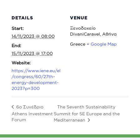
DETAILS
VENUE
Ξενοδοχείο
Start:
DivaniCaravel, Αθήνα
14/11/2023 @ 08:00
Greece
+ Google Map
End:
15/11/2023 @ 17:00
Website:
https://www.iene.eu/el
/congress/60/27th-
energy-development-
2023?p=300
The Seventh Sustainability
6o Συνέδριο
Athens Investment
Summit for SE Europe and the
Forum
Mediterranean