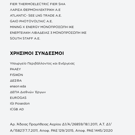
FIER THERMOELECTRIC FIER SHA
ΛΑΡΙΣΑ ΘΕΡΜΟΗΛΕΚΤΡΙΚΗ A.E
ATLANTIC- SEE LNG TRADE A.E.
GAIO PHOTOVOLTAIC Α.Ε.
MINING X ENERGY ΜΟΝΟΠΡΟΣΩΠΗ ΙΚΕ
ΕΝΕΡΓΕΙΑΚΗ ΛΙΒΑΔΕΙΑΣ 3 ΜΟΝΟΠΡΟΣΩΠΗ ΙΚΕ
SOUTH STAFF Α.Ε.
ΧΡΗΣΙΜΟΙ ΣΥΝΔΕΣΜΟΙ
Υπουργείο Περιβάλλοντος και Ενέργειας
ΡΑΑΕΥ
FISIKON
ΔΕΣΦΑ
enaon eda
ΔΕΠΑ Διεθνών Έργων
EUROGAS
IGI Poseidon
ICGB AD
Αρ. Άδειας Προμήθειας Αερίου Δ1/Α/26859/18.1.2011, Α.Τ. Δ1/
Α/15827/7.7.2011, Αποφ. ΡΑΕ 129/2015, Αποφ. ΡΑΕ 1445/2020