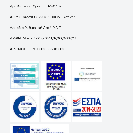
Αρ. Μητρώου Χρηστών ΕΣΦΑ 5
ΑΦΜ 094229666 ΔΟΥ ΚΕΦΟΔΕ Αττικής
Αρμόδια Ρυθμιστική Αρχή Ρ.Α.Ε.
ΑΡΙΘΜ. Μ.Α.Ε. 17913/01ΑΤ/Β/88/592(07)
ΑΡΙΘΜΟΣ Γ.Ε.ΜΗ. 000556901000