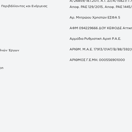
Α/26859/18.1.2011, Α.Τ. Δ1/Α/15827/7.7
 Περιβάλλοντος και Ενέργειας
Αποφ. ΡΑΕ 129/2015, Αποφ. ΡΑΕ 1445
Αρ. Μητρώου Χρηστών ΕΣΦΑ 5
ΑΦΜ 094229666 ΔΟΥ ΚΕΦΟΔΕ Αττικ
Αρμόδια Ρυθμιστική Αρχή Ρ.Α.Ε.
ΑΡΙΘΜ. Μ.Α.Ε. 17913/01ΑΤ/Β/88/592(
θνών Έργων
S
ΑΡΙΘΜΟΣ Γ.Ε.ΜΗ. 000556901000
don