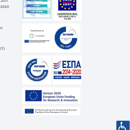
.2011,
/2020
ής
07)