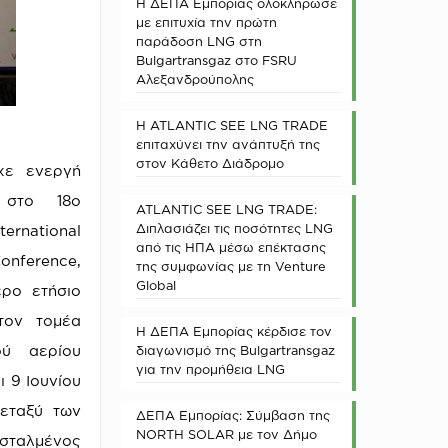
Η ΔΕΠΑ Εμπορίας ολοκλήρωσε
με επιτυχία την πρώτη
παράδοση LNG στη
Bulgartransgaz στο FSRU
Αλεξανδρούπολης
Η ATLANTIC SEE LNG TRADE
επιταχύνει την ανάπτυξή της
στον Κάθετο Διάδρομο
χε ενεργή
 στo 18ο
ATLANTIC SEE LNG TRADE:
Διπλασιάζει τις ποσότητες LNG
ernational
από τις ΗΠΑ μέσω επέκτασης
onference,
της συμφωνίας με τη Venture
Global
ερο ετήσιο
τον τομέα
Η ΔΕΠΑ Εμπορίας κέρδισε τον
ού αερίου
διαγωνισμό της Bulgartransgaz
για την προμήθεια LNG
 9 Ιουνίου
μεταξύ των
ΔΕΠΑ Εμπορίας: Σύμβαση της
NORTH SOLAR με τον Δήμο
εσταλμένος