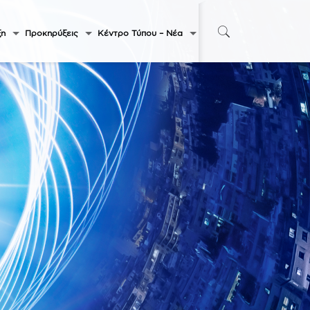
ξη
Προκηρύξεις
Κέντρο Τύπου – Νέα