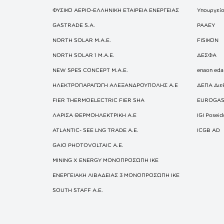
ΦΥΣΙΚΟ ΑΕΡΙΟ-ΕΛΛΗΝΙΚΗ ΕΤΑΙΡΕΙΑ ΕΝΕΡΓΕΙΑΣ
Υπουργείο
GASTRADE S.A.
ΡΑΑΕΥ
NORTH SOLAR M.Α.Ε.
FISIKON
NORTH SOLAR 1 M.Α.Ε.
ΔΕΣΦΑ
NEW SPES CONCEPT Μ.Α.Ε.
enaon eda
ΗΛΕΚΤΡΟΠΑΡΑΓΩΓΗ ΑΛΕΞΑΝΔΡΟΥΠΟΛΗΣ A.E
ΔΕΠΑ Διε
FIER THERMOELECTRIC FIER SHA
EUROGA
ΛΑΡΙΣΑ ΘΕΡΜΟΗΛΕΚΤΡΙΚΗ A.E
IGI Posei
ATLANTIC- SEE LNG TRADE A.E.
ICGB AD
GAIO PHOTOVOLTAIC Α.Ε.
MINING X ENERGY ΜΟΝΟΠΡΟΣΩΠΗ ΙΚΕ
ΕΝΕΡΓΕΙΑΚΗ ΛΙΒΑΔΕΙΑΣ 3 ΜΟΝΟΠΡΟΣΩΠΗ ΙΚΕ
SOUTH STAFF Α.Ε.