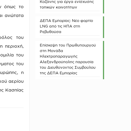
Κοζάνης για έργα ενίσχυσης
ών όπως το
τοπικών κοινοτήτων
αι ανώτατα
ΔΕΠΑ Εμπορίας: Νέο φορτίο
LNG από τις ΗΠΑ στη
Ρεβυθούσα
ρόλος του
Επίσκεψη του Πρωθυπουργού
η περιοχή,
στη Μονάδα
ομιλία του
Ηλεκτροπαραγωγής
Αλεξανδρούπολης παρουσία
γματος του
του Διευθύνοντος Συμβούλου
υρώπης, η
της ΔΕΠΑ Εμπορίας
κού αερίου
ης Κασπίας