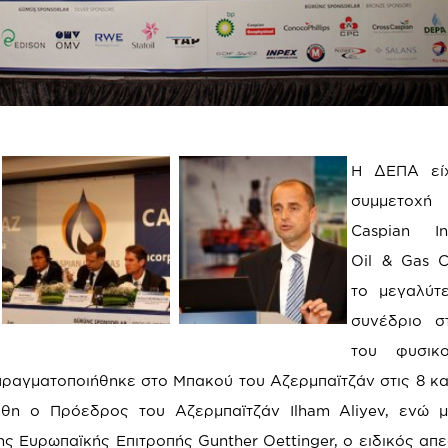
Η ΔΕΠΑ εί
συμμετοχή
Caspian Int
Oil & Gas C
το μεγαλύτ
συνέδριο σ
του φυσικ
πραγματοποιήθηκε στο Μπακού του Αζερμπαϊτζάν στις 8 και
έθη ο Πρόεδρος του Αζερμπαϊτζάν Ilham Aliyev, ενώ 
ς Ευρωπαϊκής Επιτροπής Gunther Oettinger, ο ειδικός απ