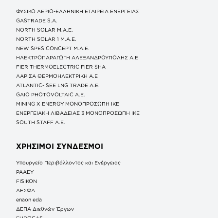
ΦΥΣΙΚΟ ΑΕΡΙΟ-ΕΛΛΗΝΙΚΗ ΕΤΑΙΡΕΙΑ ΕΝΕΡΓΕΙΑΣ
GASTRADE S.A.
NORTH SOLAR M.Α.Ε.
NORTH SOLAR 1 M.Α.Ε.
NEW SPES CONCEPT Μ.Α.Ε.
ΗΛΕΚΤΡΟΠΑΡΑΓΩΓΗ ΑΛΕΞΑΝΔΡΟΥΠΟΛΗΣ A.E
FIER THERMOELECTRIC FIER SHA
ΛΑΡΙΣΑ ΘΕΡΜΟΗΛΕΚΤΡΙΚΗ A.E
ATLANTIC- SEE LNG TRADE A.E.
GAIO PHOTOVOLTAIC Α.Ε.
MINING X ENERGY ΜΟΝΟΠΡΟΣΩΠΗ ΙΚΕ
ΕΝΕΡΓΕΙΑΚΗ ΛΙΒΑΔΕΙΑΣ 3 ΜΟΝΟΠΡΟΣΩΠΗ ΙΚΕ
SOUTH STAFF Α.Ε.
ΧΡΗΣΙΜΟΙ ΣΥΝΔΕΣΜΟΙ
Υπουργείο Περιβάλλοντος και Ενέργειας
ΡΑΑΕΥ
FISIKON
ΔΕΣΦΑ
enaon eda
ΔΕΠΑ Διεθνών Έργων
EUROGAS