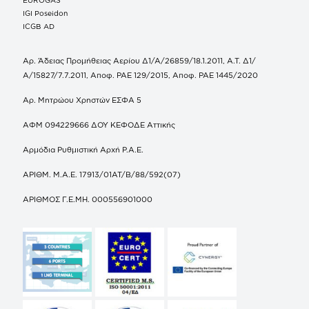
IGI Poseidon
ICGB AD
Αρ. Άδειας Προμήθειας Αερίου Δ1/Α/26859/18.1.2011, Α.Τ. Δ1/
Α/15827/7.7.2011, Αποφ. ΡΑΕ 129/2015, Αποφ. ΡΑΕ 1445/2020
Αρ. Μητρώου Χρηστών ΕΣΦΑ 5
ΑΦΜ 094229666 ΔΟΥ ΚΕΦΟΔΕ Αττικής
Αρμόδια Ρυθμιστική Αρχή Ρ.Α.Ε.
ΑΡΙΘΜ. Μ.Α.Ε. 17913/01ΑΤ/Β/88/592(07)
ΑΡΙΘΜΟΣ Γ.Ε.ΜΗ. 000556901000