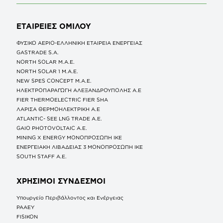
ΕΤΑΙΡΕΙΕΣ
ΟΜΙΛΟΥ
ΦΥΣΙΚΟ ΑΕΡΙΟ-ΕΛΛΗΝΙΚΗ ΕΤΑΙΡΕΙΑ ΕΝΕΡΓΕΙΑΣ
GASTRADE S.A.
NORTH SOLAR M.Α.Ε.
NORTH SOLAR 1 M.Α.Ε.
NEW SPES CONCEPT Μ.Α.Ε.
ΗΛΕΚΤΡΟΠΑΡΑΓΩΓΗ ΑΛΕΞΑΝΔΡΟΥΠΟΛΗΣ A.E
FIER THERMOELECTRIC FIER SHA
ΛΑΡΙΣΑ ΘΕΡΜΟΗΛΕΚΤΡΙΚΗ A.E
ATLANTIC- SEE LNG TRADE A.E.
GAIO PHOTOVOLTAIC Α.Ε.
MINING X ENERGY ΜΟΝΟΠΡΟΣΩΠΗ ΙΚΕ
ΕΝΕΡΓΕΙΑΚΗ ΛΙΒΑΔΕΙΑΣ 3 ΜΟΝΟΠΡΟΣΩΠΗ ΙΚΕ
SOUTH STAFF Α.Ε.
ΧΡΗΣΙΜΟΙ ΣΥΝΔΕΣΜΟΙ
Υπουργείο Περιβάλλοντος και Ενέργειας
ΡΑΑΕΥ
FISIKON