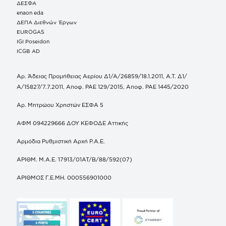
ΔΕΣΦΑ
enaon eda
ΔΕΠΑ Διεθνών Έργων
EUROGAS
IGI Poseidon
ICGB AD
Αρ. Άδειας Προμήθειας Αερίου Δ1/Α/26859/18.1.2011, Α.Τ. Δ1/
Α/15827/7.7.2011, Αποφ. ΡΑΕ 129/2015, Αποφ. ΡΑΕ 1445/2020
Αρ. Μητρώου Χρηστών ΕΣΦΑ 5
ΑΦΜ 094229666 ΔΟΥ ΚΕΦΟΔΕ Αττικής
Αρμόδια Ρυθμιστική Αρχή Ρ.Α.Ε.
ΑΡΙΘΜ. Μ.Α.Ε. 17913/01ΑΤ/Β/88/592(07)
ΑΡΙΘΜΟΣ Γ.Ε.ΜΗ. 000556901000