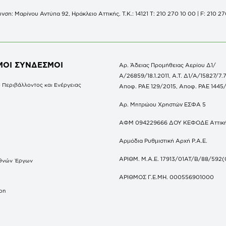
νση: Μαρίνου Αντύπα 92, Ηράκλειο Αττικής, Τ.Κ.: 14121 Τ: 210 270 10 00 | F: 210 27
ΜΟΙ ΣΥΝΔΕΣΜΟΙ
Αρ. Άδειας Προμήθειας Αερίου Δ1/
Α/26859/18.1.2011, Α.Τ. Δ1/Α/15827/7.7
 Περιβάλλοντος και Ενέργειας
Αποφ. ΡΑΕ 129/2015, Αποφ. ΡΑΕ 1445
Αρ. Μητρώου Χρηστών ΕΣΦΑ 5
ΑΦΜ 094229666 ΔΟΥ ΚΕΦΟΔΕ Αττικ
Αρμόδια Ρυθμιστική Αρχή Ρ.Α.Ε.
ΑΡΙΘΜ. Μ.Α.Ε. 17913/01ΑΤ/Β/88/592(
θνών Έργων
S
ΑΡΙΘΜΟΣ Γ.Ε.ΜΗ. 000556901000
don