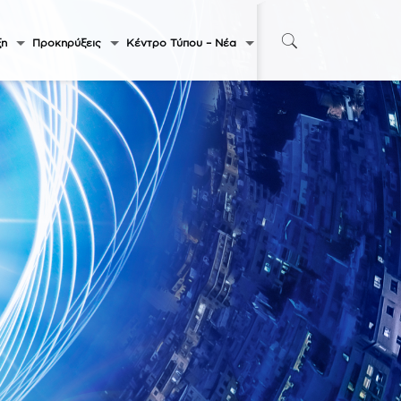
ξη
Προκηρύξεις
Κέντρο Τύπου – Νέα