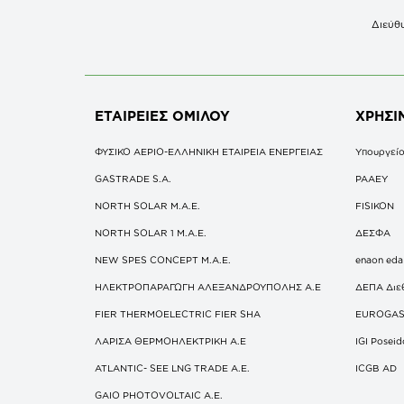
Διεύθυ
ΕΤΑΙΡΕΙΕΣ
ΟΜΙΛΟΥ
ΧΡΗΣΙ
ΦΥΣΙΚΟ ΑΕΡΙΟ-ΕΛΛΗΝΙΚΗ ΕΤΑΙΡΕΙΑ ΕΝΕΡΓΕΙΑΣ
Υπουργείο
GASTRADE S.A.
ΡΑΑΕΥ
NORTH SOLAR M.Α.Ε.
FISIKON
NORTH SOLAR 1 M.Α.Ε.
ΔΕΣΦΑ
NEW SPES CONCEPT Μ.Α.Ε.
enaon eda
ΗΛΕΚΤΡΟΠΑΡΑΓΩΓΗ ΑΛΕΞΑΝΔΡΟΥΠΟΛΗΣ A.E
ΔΕΠΑ Διε
FIER THERMOELECTRIC FIER SHA
EUROGA
ΛΑΡΙΣΑ ΘΕΡΜΟΗΛΕΚΤΡΙΚΗ A.E
IGI Posei
ATLANTIC- SEE LNG TRADE A.E.
ICGB AD
GAIO PHOTOVOLTAIC Α.Ε.