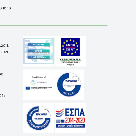
0 10 10
.2011,
/2020
ής
07)