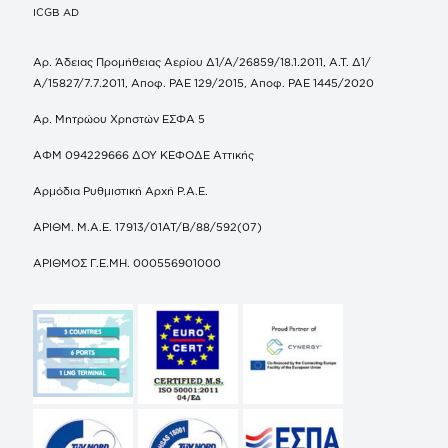
ICGB AD
Αρ. Άδειας Προμήθειας Αερίου Δ1/Α/26859/18.1.2011, Α.Τ. Δ1/
Α/15827/7.7.2011, Αποφ. ΡΑΕ 129/2015, Αποφ. ΡΑΕ 1445/2020
Αρ. Μητρώου Χρηστών ΕΣΦΑ 5
ΑΦΜ 094229666 ΔΟΥ ΚΕΦΟΔΕ Αττικής
Αρμόδια Ρυθμιστική Αρχή Ρ.Α.Ε.
ΑΡΙΘΜ. Μ.Α.Ε. 17913/01ΑΤ/Β/88/592(07)
ΑΡΙΘΜΟΣ Γ.Ε.ΜΗ. 000556901000