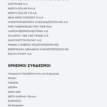
GASTRADE S.A.
NORTH SOLAR M.Α.Ε.
NORTH SOLAR 1 M.Α.Ε.
NEW SPES CONCEPT Μ.Α.Ε.
ΗΛΕΚΤΡΟΠΑΡΑΓΩΓΗ ΑΛΕΞΑΝΔΡΟΥΠΟΛΗΣ A.E
FIER THERMOELECTRIC FIER SHA
ΛΑΡΙΣΑ ΘΕΡΜΟΗΛΕΚΤΡΙΚΗ A.E
ATLANTIC- SEE LNG TRADE A.E.
GAIO PHOTOVOLTAIC Α.Ε.
MINING X ENERGY ΜΟΝΟΠΡΟΣΩΠΗ ΙΚΕ
ΕΝΕΡΓΕΙΑΚΗ ΛΙΒΑΔΕΙΑΣ 3 ΜΟΝΟΠΡΟΣΩΠΗ ΙΚΕ
SOUTH STAFF Α.Ε.
ΧΡΗΣΙΜΟΙ ΣΥΝΔΕΣΜΟΙ
Υπουργείο Περιβάλλοντος και Ενέργειας
ΡΑΑΕΥ
FISIKON
ΔΕΣΦΑ
enaon eda
ΔΕΠΑ Διεθνών Έργων
EUROGAS
IGI Poseidon