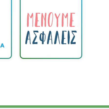
ής
α
νων
νό
κά