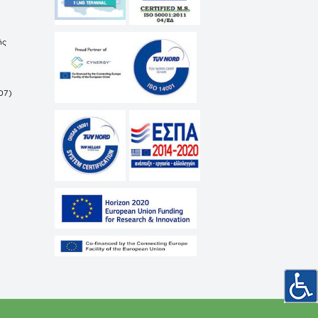
ής
07)