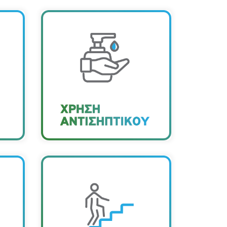
Έχουµε εγκαταστήσει
σταθµό αντισηψίας στην
ά
είσοδο και είναι
την
υποχρεωτική η χρήση
ους
αντισηπτικού χεριών για
όσους εισέρχονται στο
κτήριο.
Συνιστάται η χρήση της
ο
σκάλας ενώ σε κάθε
περίπτωση η χρήση
α την
ανελκυστήρων θα πρέπει
εχής