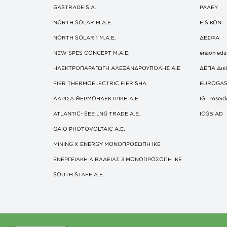
GASTRADE S.A.
ΡΑΑΕΥ
NORTH SOLAR M.Α.Ε.
FISIKON
NORTH SOLAR 1 M.Α.Ε.
ΔΕΣΦΑ
NEW SPES CONCEPT Μ.Α.Ε.
enaon eda
ΗΛΕΚΤΡΟΠΑΡΑΓΩΓΗ ΑΛΕΞΑΝΔΡΟΥΠΟΛΗΣ A.E
ΔΕΠΑ Διε
FIER THERMOELECTRIC FIER SHA
EUROGA
ΛΑΡΙΣΑ ΘΕΡΜΟΗΛΕΚΤΡΙΚΗ A.E
IGI Posei
ATLANTIC- SEE LNG TRADE A.E.
ICGB AD
GAIO PHOTOVOLTAIC Α.Ε.
MINING X ENERGY ΜΟΝΟΠΡΟΣΩΠΗ ΙΚΕ
ΕΝΕΡΓΕΙΑΚΗ ΛΙΒΑΔΕΙΑΣ 3 ΜΟΝΟΠΡΟΣΩΠΗ ΙΚΕ
SOUTH STAFF Α.Ε.