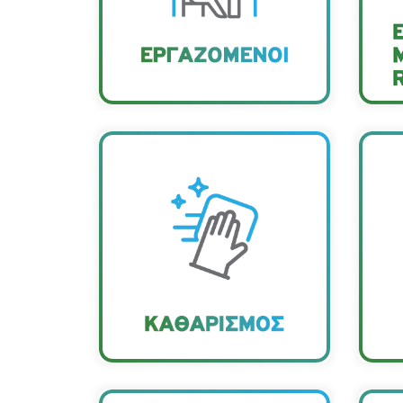
φυσική παρουσία. Παράλληλα,
διενεργούνται συχνά τεστ COVID-19
στους εργαζομένους
Όλοι οι χώροι και οι
επιφάνειες καθαρίζονται
Ο
καθηµερινά µε
απορρυπαντικά και
παρ
απολυµαντικά προϊόντα,
τ
ενώ πραγµατοποιείται
εβδοµαδιαία απολύµανση.