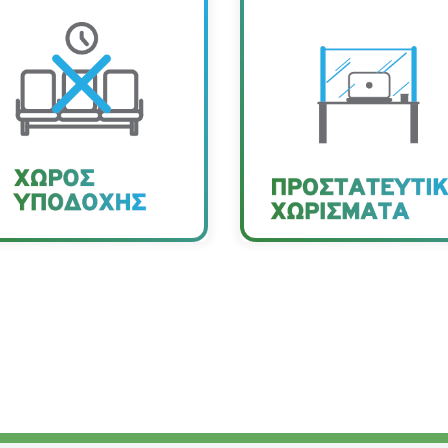
Στο γραφείο υποδοχ
καθώς και σε όλα τ
Στον χώρο υποδοχής
γραφεία των εργαζόµε
πιτρέπεται η παραµονή
που εξυπηρετούν κοι
ός (1) ατόµου τη φορά.
έχουν τοποθετηθεί
διάφανα προστατευτι
χωρίσµατα.