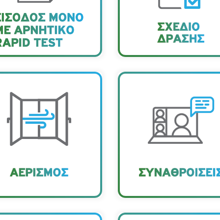
εργαζομένους ανά τακτά
παρακολούθηση και ενηµέ
χρονικά διαστήματα.
για τα σχετικά θέµατα.
ι χώροι µας αερίζονται
Η επικοινωνία και οι συνεργασίες,
διαρκώς από ανοιχτά
και εντός Εταιρείας, γίνονται µ
εναλλακτικους τρόπους όπω
άθυρα, ακόµη και όταν
τηλέφωνο, email, τηλεδιάσκεψ
α κλιµατιστικά είναι σε
Αποφεύγουµε τις επισκέψεις σ
γραφεία άλλων συναδέλφων.
λειτουργία.