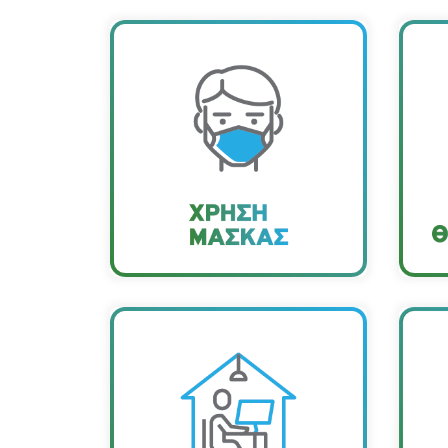
Η χρήση προστατευτικής
Η 
µάσκας είναι πλέον
υποχρεωτική σε όλους
π
τους χώρους της Εταιρείας,
ε
για όλους τους
σε
εργαζόµενους και τους
επισκέπτες.
Εφαρµόζεται πρόγραµµα τηλεργασίας,
ενώ δεν πραγµατοποιούνται
δια
υπηρεσιακά ταξίδια καθώς και
να γ
συµµετοχές των εργαζόµενων σε
όλο
συνέδρια, ηµερίδες, εκδηλώσεις µε
είσο