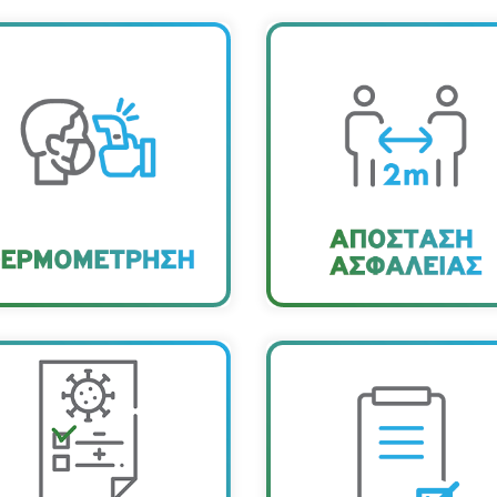
θερμομέτρηση για κάθε
εργαζόμενο
Κρατάµε σχολαστικ
ραγµατοποιείται στην
απόσταση 1,5µ. κατά 
ίσοδο του κτηρίου, µε
παραµονή στους χώρ
βασµό στην προστασία
του κτηρίου.
των προσωπικών
δεδοµένων.
Η ΔΕΠΑ συνεργάζεται με
Η εταιρεία διαθέτει Σχέδι
γνωστικό κέντρο προκειμένου
∆ιαχείρισης Ύποπτου
ίνονται δωρεάν rapid test σε
Κρούσµατος & εκτίµηση
υς τους επισκέπτες πριν την
επαγγελµατικού κινδύνου γι
δό τους στο κτήριο και στους
COVID-19, ενώ υπάρχει συν