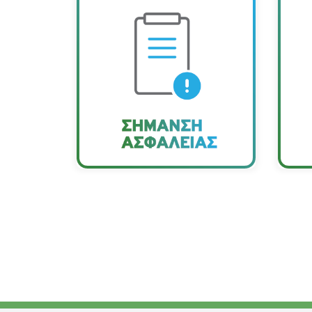
Αναζητήστε εντός του
κτηρίου τις ειδικές
σηµάνσεις µε τις
ε
αναλυτικές οδηγίες
εν
προστασίας.