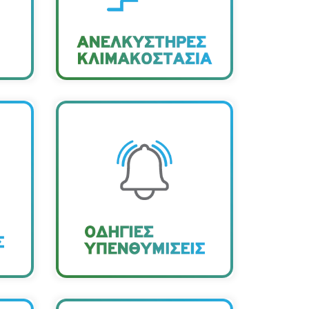
να γίνεται από ένα (1) µόνο
ρωση
άτοµο.
Επαναλαµβάνουµε τακτικά
 ακόµη
την ενηµέρωση µε οδηγίες
ε
ς
για τηλεργασία και τα
η.
απαραίτητα µέτρα
τα
προστασίας.