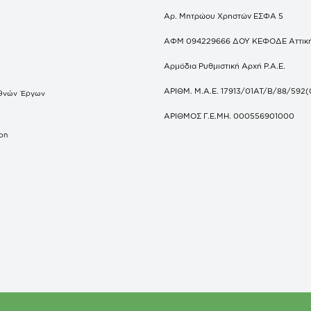
Αρ. Μητρώου Χρηστών ΕΣΦΑ 5
ΑΦΜ 094229666 ΔΟΥ ΚΕΦΟΔΕ Αττικ
Αρμόδια Ρυθμιστική Αρχή Ρ.Α.Ε.
ΑΡΙΘΜ. Μ.Α.Ε. 17913/01ΑΤ/Β/88/592(
θνών Έργων
S
ΑΡΙΘΜΟΣ Γ.Ε.ΜΗ. 000556901000
don