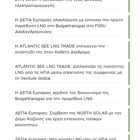
ηλεκτροπαραγωγής
Η ΔΕΠΑ Εμπορίας ολοκλήρωσε με επιτυχία την πρώτη
παράδοση LNG στη Bulgartransgaz στο FSRU
Αλεξανδρούπολης
Η ATLANTIC SEE LNG TRADE επιταχύνει την
ανάπτυξή της στον Κάθετο Διάδρομο
ATLANTIC SEE LNG TRADE: Διπλασιάζει τις ποσότητες
LNG από τις ΗΠΑ μέσω επέκτασης της συμφωνίας με
τη Venture Global
Η ΔΕΠΑ Εμπορίας κέρδισε τον διαγωνισμό της
Bulgartransgaz για την προμήθεια LNG
ΔΕΠΑ Εμπορίας: Σύμβαση της NORTH SOLAR με τον
Δήμο Κοζάνης για έργα ενίσχυσης τοπικών
κοινοτήτων
ΔΕΠΑ Εμπορίας: Νέο φορτίο LNG από τις ΗΠΑ στη