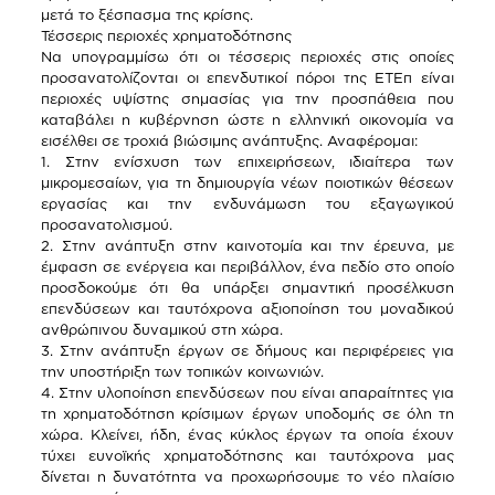
μετά το ξέσπασμα της κρίσης.
Τέσσερις περιοχές χρηματοδότησης
Να υπογραμμίσω ότι οι τέσσερις περιοχές στις οποίες
προσανατολίζονται οι επενδυτικοί πόροι της ΕΤΕπ είναι
περιοχές υψίστης σημασίας για την προσπάθεια που
καταβάλει η κυβέρνηση ώστε η ελληνική οικονομία να
εισέλθει σε τροχιά βιώσιμης ανάπτυξης. Αναφέρομαι:
1. Στην ενίσχυση των επιχειρήσεων, ιδιαίτερα των
μικρομεσαίων, για τη δημιουργία νέων ποιοτικών θέσεων
εργασίας και την ενδυνάμωση του εξαγωγικού
προσανατολισμού.
2. Στην ανάπτυξη στην καινοτομία και την έρευνα, με
έμφαση σε ενέργεια και περιβάλλον, ένα πεδίο στο οποίο
προσδοκούμε ότι θα υπάρξει σημαντική προσέλκυση
επενδύσεων και ταυτόχρονα αξιοποίηση του μοναδικού
ανθρώπινου δυναμικού στη χώρα.
3. Στην ανάπτυξη έργων σε δήμους και περιφέρειες για
την υποστήριξη των τοπικών κοινωνιών.
4. Στην υλοποίηση επενδύσεων που είναι απαραίτητες για
τη χρηματοδότηση κρίσιμων έργων υποδομής σε όλη τη
χώρα. Κλείνει, ήδη, ένας κύκλος έργων τα οποία έχουν
τύχει ευνοϊκής χρηματοδότησης και ταυτόχρονα μας
δίνεται η δυνατότητα να προχωρήσουμε το νέο πλαίσιο