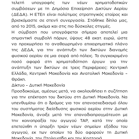
τελετή υπογραφής των νέων χρηματοδοτικών
συμβάσεων με τη Δημόσια Επιχείρηση Δικτύων Αερίου
(ΔΕΔΑ). Η ΕΤΕπ είναι πολύτιμος στρατηγικός εταίρος και
βρισκόμαστε σε στενή συνεργασία. Στάθηκε δίπλα μας,
από το 2015, ακόμα και στις πιο δύσκολες στιγμές.
Η σύμβαση που υπογράφεται σήμερα αποτελεί μια
σημαντική συμβολή πόρων, ύψους 48 εκατ. ευρώ, ώστε
να προχωρήσει το αναθεωρημένο επιχειρηματικό πλάνο
της ΔΕΔΑ, για την ανάπτυξη των δικτύων διανομής
φυσικού αερίου σε μια σειρά από πόλεις. Το συγκεκριμένο
ποσό αφορά στη χρηματοδότηση έργων για την
ανάπτυξη των δικτύων σε τρεις Περιφέρειες: Κεντρική
Ελλάδα, Κεντρική Μακεδονία και Ανατολική Μακεδονία –
Θράκη.
Δίκτυο – Δυτική Μακεδονία
Προσδοκούμε, αμέσως μετά, να ακολουθήσει η συζήτηση
για την επέκταση του δικτύου στη Δυτική Μακεδονία. Να
υπενθυμίσω ότι ο δρόμος για τον επανασχεδιασμό όλου
του συστήματος διείσδυσης φυσικού αερίου στην Δυτική
Μακεδονία, άνοιξε μετά την επαναδιαπραγμάτευση με
την κοινοπραξία του αγωγού ΤΑΡ, κατά την οποία
επετεύχθη η ύπαρξη τριών νέων σημείων εξόδου του
αγωγού, εκ των οποίων τα δύο αφορούν τη Δυτική
Μακεδονία, την Πτολεμαΐδα και την Καστοριά.