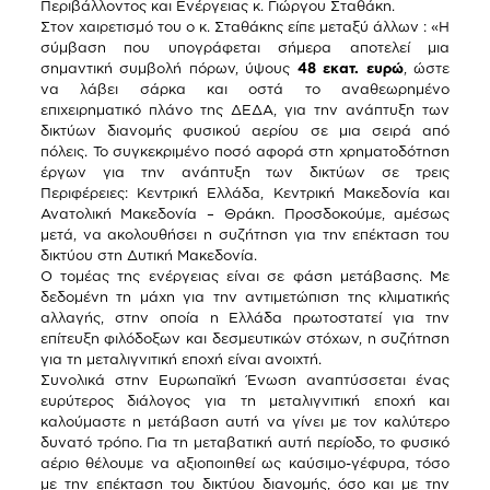
Περιβάλλοντος και Ενέργειας κ. Γιώργου Σταθάκη.
Στον χαιρετισμό του ο κ. Σταθάκης είπε μεταξύ άλλων : «Η
σύμβαση που υπογράφεται σήμερα αποτελεί μια
σημαντική συμβολή πόρων, ύψους
48 εκατ. ευρώ
, ώστε
να λάβει σάρκα και οστά το αναθεωρημένο
επιχειρηματικό πλάνο της ΔΕΔΑ, για την ανάπτυξη των
δικτύων διανομής φυσικού αερίου σε μια σειρά από
πόλεις. Το συγκεκριμένο ποσό αφορά στη χρηματοδότηση
έργων για την ανάπτυξη των δικτύων σε τρεις
Περιφέρειες: Κεντρική Ελλάδα, Κεντρική Μακεδονία και
Ανατολική Μακεδονία – Θράκη. Προσδοκούμε, αμέσως
μετά, να ακολουθήσει η συζήτηση για την επέκταση του
δικτύου στη Δυτική Μακεδονία.
Ο τομέας της ενέργειας είναι σε φάση μετάβασης. Με
δεδομένη τη μάχη για την αντιμετώπιση της κλιματικής
αλλαγής, στην οποία η Ελλάδα πρωτοστατεί για την
επίτευξη φιλόδοξων και δεσμευτικών στόχων, η συζήτηση
για τη μεταλιγνιτική εποχή είναι ανοιχτή.
Συνολικά στην Ευρωπαϊκή Ένωση αναπτύσσεται ένας
ευρύτερος διάλογος για τη μεταλιγνιτική εποχή και
καλούμαστε η μετάβαση αυτή να γίνει με τον καλύτερο
δυνατό τρόπο. Για τη μεταβατική αυτή περίοδο, το φυσικό
αέριο θέλουμε να αξιοποιηθεί ως καύσιμο-γέφυρα, τόσο
με την επέκταση του δικτύου διανομής, όσο και με την