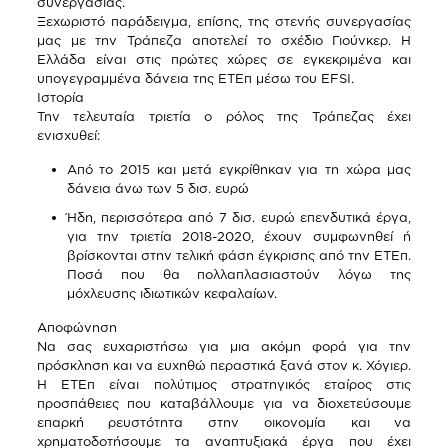
συνεργασίας.
Ξεχωριστό παράδειγμα, επίσης, της στενής συνεργασίας
μας με την Τράπεζα αποτελεί το σχέδιο Γιούνκερ. Η
Ελλάδα είναι στις πρώτες χώρες σε εγκεκριμένα και
υπογεγραμμένα δάνεια της ΕΤΕπ μέσω του EFSI.
Ιστορία
Την τελευταία τριετία ο ρόλος της Τράπεζας έχει
ενισχυθεί:
Από το 2015 και μετά εγκρίθηκαν για τη χώρα μας
δάνεια άνω των 5 δισ. ευρώ
Ήδη, περισσότερα από 7 δισ. ευρώ επενδυτικά έργα,
για την τριετία 2018-2020, έχουν συμφωνηθεί ή
βρίσκονται στην τελική φάση έγκρισης από την ΕΤEπ.
Ποσά που θα πολλαπλασιαστούν λόγω της
μόχλευσης ιδιωτικών κεφαλαίων.
Αποφώνηση
Να σας ευχαριστήσω για μια ακόμη φορά για την
πρόσκληση και να ευχηθώ περαστικά ξανά στον κ. Χόγιερ.
Η ΕΤΕπ είναι πολύτιμος στρατηγικός εταίρος στις
προσπάθειες που καταβάλλουμε για να διοχετεύσουμε
επαρκή ρευστότητα στην οικονομία και να
χρηματοδοτήσουμε τα αναπτυξιακά έργα που έχει