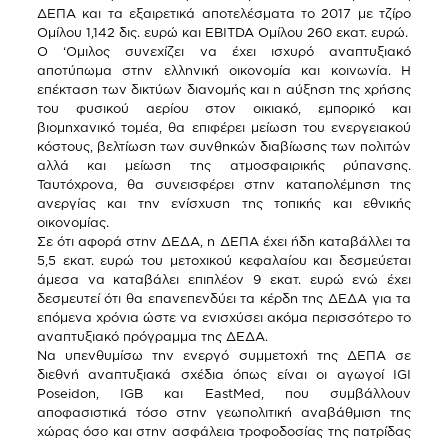
ΔΕΠΑ και τα εξαιρετικά αποτελέσματα το 2017 με τζίρο
Ομίλου 1,142 δις. ευρώ και ΕΒΙΤDA Ομίλου 260 εκατ. ευρώ.
Ο ‘Ομιλος συνεχίζει να έχει ισχυρό αναπτυξιακό
αποτύπωμα στην ελληνική οικονομία και κοινωνία. Η
επέκταση των δικτύων διανομής και η αύξηση της χρήσης
του φυσικού αερίου στον οικιακό, εμπορικό και
βιομηχανικό τομέα, θα επιφέρει μείωση του ενεργειακού
κόστους, βελτίωση των συνθηκών διαβίωσης των πολιτών
αλλά και μείωση της ατμοσφαιρικής ρύπανσης.
Ταυτόχρονα, θα συνεισφέρει στην καταπολέμηση της
ανεργίας και την ενίσχυση της τοπικής και εθνικής
οικονομίας.
Σε ότι αφορά στην ΔΕΔΑ, η ΔΕΠΑ έχει ήδη καταβάλλει τα
5,5 εκατ. ευρώ του μετοχικού κεφαλαίου και δεσμεύεται
άμεσα να καταβάλει επιπλέον 9 εκατ. ευρώ ενώ έχει
δεσμευτεί ότι θα επανεπενδύει τα κέρδη της ΔΕΔΑ για τα
επόμενα χρόνια ώστε να ενισχύσει ακόμα περισσότερο το
αναπτυξιακό πρόγραμμα της ΔΕΔΑ.
Να υπενθυμίσω την ενεργό συμμετοχή της ΔΕΠΑ σε
διεθνή αναπτυξιακά σχέδια όπως είναι οι αγωγοί IGI
Poseidon, IGB και EastMed, που συμβάλλουν
αποφασιστικά τόσο στην γεωπολιτική αναβάθμιση της
χώρας όσο και στην ασφάλεια τροφοδοσίας της πατρίδας