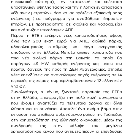
ηπειρωτικό σύστημα), την κατασκευή και επέκταση
υποσταθμών υψηλής τάσης και την πιλοτική εγκατάσταση
«έξυπνων μετρητών», όσο και σε πρότζεκτ εξοικονόμησης
ενέργειας (π.χ. πρόγραμμα για αναβάθμιση δημοσίων
κτηρίων, με προτεραιότητα σε σχολεία και νοσοκομεία)
και ανάπτυξης τεχνολογιών ΑΠΕ.
Πέρυσι η ΕΤΕπ ενέκρινε νέες χρηματοδοτήσεις ύψους
άνω των 200 εκατ. ευρώ για ΑΠΕ, αιολικά πάρκα,
υδροηλεκτρικούς σταθμούς και έργα ενεργειακής
απόδοσης στην Ελλάδα. Μεταξύ άλλων, χρηματοδότησε
τρία νέα αιολικά πάρκα στη Βοιωτία, τα οποία θα
παράγουν 49 MW καθαρής ενέργειας και, μέσω του
πρώτου δανείου της προς τη ΔΕΗ Ανανεώσιμες, στήριξε
νέες επενδύσεις σε ανανεώσιμες πηγές ενέργειας σε 14
περιοχές της χώρας, συμπεριλαμβανομένων 12 ελληνικών
νησιών.
Συνολικότερα, η μόνιμη, ζωντανή, παρουσία της ΕΤΕπ
στην Ελλάδα, επισφραγίζει την πολύ καλή συνεργασία
που έχουμε αναπτύξει τα τελευταία χρόνια και δίνει
ώθηση για τη συνέχεια. Αποτελεί ένα ακόμα βήμα στην
ενίσχυση του σταθερά αυξανόμενου ρόλου της Τράπεζας
στη χρηματοδότηση της ελληνικής οικονομίας, μέσω της
συνδρομής της στην κάλυψη του μεγάλου
χρηματοδοτικού κενού που αντιμετωπίζουν οι επενδύσεις