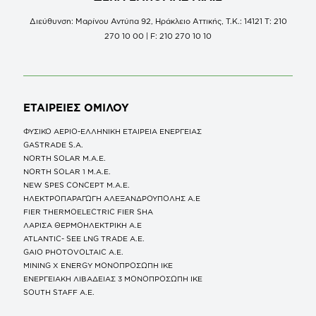
Διεύθυνση: Μαρίνου Αντύπα 92, Ηράκλειο Αττικής, Τ.Κ.: 14121 Τ: 210
270 10 00 | F: 210 270 10 10
ΕΤΑΙΡΕΙΕΣ
ΟΜΙΛΟΥ
ΦΥΣΙΚΟ ΑΕΡΙΟ-ΕΛΛΗΝΙΚΗ ΕΤΑΙΡΕΙΑ ΕΝΕΡΓΕΙΑΣ
GASTRADE S.A.
NORTH SOLAR M.Α.Ε.
NORTH SOLAR 1 M.Α.Ε.
NEW SPES CONCEPT Μ.Α.Ε.
ΗΛΕΚΤΡΟΠΑΡΑΓΩΓΗ ΑΛΕΞΑΝΔΡΟΥΠΟΛΗΣ A.E
FIER THERMOELECTRIC FIER SHA
ΛΑΡΙΣΑ ΘΕΡΜΟΗΛΕΚΤΡΙΚΗ A.E
ATLANTIC- SEE LNG TRADE A.E.
GAIO PHOTOVOLTAIC Α.Ε.
MINING X ENERGY ΜΟΝΟΠΡΟΣΩΠΗ ΙΚΕ
ΕΝΕΡΓΕΙΑΚΗ ΛΙΒΑΔΕΙΑΣ 3 ΜΟΝΟΠΡΟΣΩΠΗ ΙΚΕ
SOUTH STAFF Α.Ε.