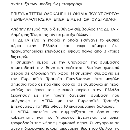
ανάπτυξη των υποδομών μεταφοράς»
ΕΠΙΣΥΝΑΠΤΕΤΑΙ ΟΛΟΚΛΗΡΗ Η ΟΜΙΛΙΑ ΤΟΥ ΥΠΟΥΡΓΟΥ
ΠΕΡΙΒΑΛΛΟΝΤΟΣ ΚΑΙ ΕΝΕΡΓΕΙΑΣ κ.ΓΙΩΡΓΟΥ ΣΤΑΘΑΚΗ
Από την πλευρά του ο διευθύνων σύμβουλος της ΔΕΠΑ κ.
Δημήτρης Τζώρτζης τόνισε μεταξύ άλλων :
«Η ΔΕΠΑ είναι η εταιρία η οποία εισήγαγε το φυσικό
αέριο στην Ελλάδα και μέχρι σήμερα έχει
πραγματοποιήσει επενδύσεις ύψους πάνω από 3 (τρία)
δις ευρώ.
Η σημερινή ημέρα με την υπογραφή της σύμβασης
σηματοδοτεί την δυναμική επέκταση δικτύων φυσικού
αερίου σε ολόκληρη την χώρα. Η σημερινή συμφωνία με
την Ευρωπαϊκή Τράπεζα Επενδύσεων έχει μεγάλη
σημασία τόσο σε πρακτικό, όσο και σε συμβολικό επίπεδο,
καθώς τα έργα του φυσικού αερίου στην Ελλάδα
ξεκίνησαν με την πρώτη δανειακή σύμβαση που
υπέγραψε η ΔΕΠΑ με την Ευρωπαϊκή Τράπεζα
Επενδύσεων το 1992 ύψους 10 εκατομμυρίων δολαρίων.
Η ΔΕΠΑ πιστεύει και συμμερίζεται το όραμα της
κυβέρνησης και του Υπουργού Ενέργειας για ολική
τροφοδοσία της χώρας με φυσικό αέριο. Συνηγορούν σε
αυτό η διαχρονικά ισχυρή οικονομική θέση του Ομίλου της