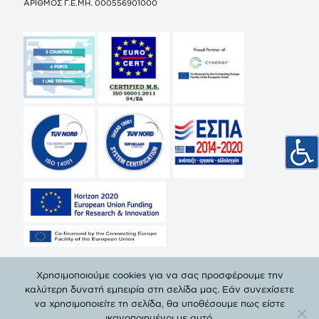
ΑΡΙΘΜΟΣ Γ.Ε.ΜΗ. 000556901000
Χρησιμοποιούμε cookies για να σας προσφέρουμε την
καλύτερη δυνατή εμπειρία στη σελίδα μας. Εάν συνεχίσετε
να χρησιμοποιείτε τη σελίδα, θα υποθέσουμε πως είστε
© Copyright 2019 ΔΕΠΑ | All Rights Reserved. |
Πολιτική
ικανοποιημένοι με αυτό.