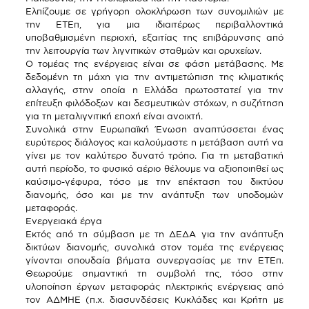
Ελπίζουμε σε γρήγορη ολοκλήρωση των συνομιλιών με
την ΕΤΕπ, για μια ιδιαιτέρως περιβαλλοντικά
υποβαθμισμένη περιοχή, εξαιτίας της επιβάρυνσης από
την λειτουργία των λιγνιτικών σταθμών και ορυχείων.
Ο τομέας της ενέργειας είναι σε φάση μετάβασης. Με
δεδομένη τη μάχη για την αντιμετώπιση της κλιματικής
αλλαγής, στην οποία η Ελλάδα πρωτοστατεί για την
επίτευξη φιλόδοξων και δεσμευτικών στόχων, η συζήτηση
για τη μεταλιγνιτική εποχή είναι ανοιχτή.
Συνολικά στην Ευρωπαϊκή Ένωση αναπτύσσεται ένας
ευρύτερος διάλογος και καλούμαστε η μετάβαση αυτή να
γίνει με τον καλύτερο δυνατό τρόπο. Για τη μεταβατική
αυτή περίοδο, το φυσικό αέριο θέλουμε να αξιοποιηθεί ως
καύσιμο-γέφυρα, τόσο με την επέκταση του δικτύου
διανομής, όσο και με την ανάπτυξη των υποδομών
μεταφοράς.
Ενεργειακά έργα
Εκτός από τη σύμβαση με τη ΔΕΔΑ για την ανάπτυξη
δικτύων διανομής, συνολικά στον τομέα της ενέργειας
γίνονται σπουδαία βήματα συνεργασίας με την ΕΤΕπ.
Θεωρούμε σημαντική τη συμβολή της, τόσο στην
υλοποίηση έργων μεταφοράς ηλεκτρικής ενέργειας από
τον ΑΔΜΗΕ (π.χ. διασυνδέσεις Κυκλάδες και Κρήτη με