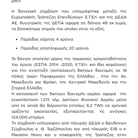
μας»
Η δανειακή σύμβαση που υπογράφτηκε μεταξύ της
Ευρωπαϊκής Τράπεζας Επενδύσεων Ε.Τ.Επ. και της ΔΕΔΑ
ΑΕ, θυγατρικής της ΔΕΠΑ αφορά σε δάνειο 48 εκ ευρώ,
τα βασικότερα σημεία του οποίου είναι τα εξής.
Περίοδος χάριτος 4 χρόνια
Περίοδος αποπληρωμής 20 χρόνια
Το δάνειο αποτελεί μέρος της τριμερούς χρηματοδότησης
του έργου (ΕΣΠΑ 2014 -2020, Ε.Τ.Επ. και ίδια κεφάλαια)
για την ανάπτυξη (κατασκευή) δικτύων διανομής σε 18
πόλεις τριών Περιφερειών της Ελλάδας , ήτοι την Αν.
Μακεδονία και Θράκη, την Κεντρική Μακεδονία και την
Στερεά Ελλάδα.
Η κατασκευή των δικτύων διανομής αερίου αφορά την
εγκατάσταση 1.215 χλμ. Δικτύων Φυσικού Αερίου μέσα
από τα οποία θα διέρχονται ετησίως 6,2 TWh σε χρονικό
ορίζοντα εικοσαετίας, εξυπηρετώντας τις ανάγκες
124.000 κτηρίων.
Τη σύμβαση υπέγραψαν από πλευράς ΔΕΔΑ ο διευθύνων
Σύμβουλος κ. Θ. Τερζόπουλος και από πλευράς ΕΙΒ ο κ.
Massimo Nοvo και ο επικεφαλής της Τράπεζας στην