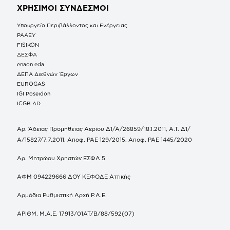
ΧΡΗΣΙΜΟΙ ΣΥΝΔΕΣΜΟΙ
Υπουργείο Περιβάλλοντος και Ενέργειας
ΡΑΑΕΥ
FISIKON
ΔΕΣΦΑ
enaon eda
ΔΕΠΑ Διεθνών Έργων
EUROGAS
IGI Poseidon
ICGB AD
Αρ. Άδειας Προμήθειας Αερίου Δ1/Α/26859/18.1.2011, Α.Τ. Δ1/
Α/15827/7.7.2011, Αποφ. ΡΑΕ 129/2015, Αποφ. ΡΑΕ 1445/2020
Αρ. Μητρώου Χρηστών ΕΣΦΑ 5
ΑΦΜ 094229666 ΔΟΥ ΚΕΦΟΔΕ Αττικής
Αρμόδια Ρυθμιστική Αρχή Ρ.Α.Ε.
ΑΡΙΘΜ. Μ.Α.Ε. 17913/01ΑΤ/Β/88/592(07)