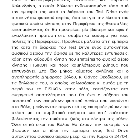
Κολυνδρίνη, η οποία δήλωσε ενθουσιασμένη τόσο από
την εμπειρία της κατά τη διάρκεια του Test Drive ενός
αυτοκινήτου φυσικού αερίου, όσο και για την έλευση του
φυσικού αερίου κίνησης στην Περιφέρεια της Θεσσαλίας,
επισημαίνοντας ότι θα προσφέρει μία βιώσιμη και εφικτή
εναλλακτική πρόταση στα συμβατικά καύσιμα για τους
πολίτες της Περιφέρειας. Πρόσθεσε μάλιστα ότι η εμπειρία
της κατά τη διάρκεια του Test Drive ενός αυτοκινήτου
φυσικού αερίου την άφησε με τις καλύτερες εντυπώσεις,
χάρη στην αθόρυβη κίνηση που επιτρέπει το φυσικό αέριο
κίνησης FISIKON και τους χαμηλότερους ρύπους που
επιτυγχάνει. Στο ίδιο μήκος κύματος κινήθηκε και ο
αναπληρωτής Δήμαρχος Βόλου, κ. Θάνος Θεοδώρου, με
τις δηλώσεις του, ο οποίος καλωσόρισε κι αυτός με τη
σειρά του το FISIKON στην πόλη, εστιάζοντας στα
ευεργετικά αποτελέσματα που θα έχει η αύξηση του
ποσοστού των οχημάτων φυσικού αερίου που κινούνται
στο Βόλο, μειώνοντας σημαντικά τις εκπομπές ρύπων σε
σχέση με τα συμβατικά οχήματα και κατ’ επέκταση
βελτιώνοντας την ποιότητα ζωής στο κέντρο της πόλης.
Όλοι οι κάτοικοι του Βόλου θα έχουν την ευκαιρία να
βιώσουν και οι ίδιοι την εμπειρία ενός Test Drive
αυτοκινήτου φυσικού αερίου μέχρι και την Κυριακή 24/04,