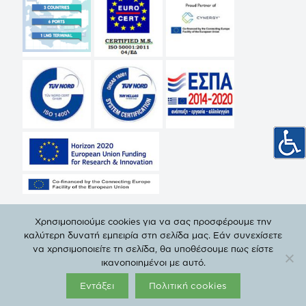
Χρησιμοποιούμε cookies για να σας προσφέρουμε την
καλύτερη δυνατή εμπειρία στη σελίδα μας. Εάν συνεχίσετε
να χρησιμοποιείτε τη σελίδα, θα υποθέσουμε πως είστε
© Copyright 2019 ΔΕΠΑ | All Rights Reserved. |
Πολιτική
ικανοποιημένοι με αυτό.
Προστασίας Προσωπικών Δεδομένων
Εντάξει
Πολιτική cookies