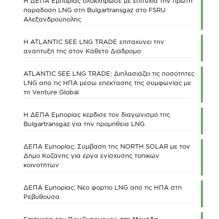
Η ΔΕΠΑ Εμπορίας ολοκλήρωσε με επιτυχία την πρώτη
παράδοση LNG στη Bulgartransgaz στο FSRU
Αλεξανδρούπολης
Η ATLANTIC SEE LNG TRADE επιταχύνει την
ανάπτυξή της στον Κάθετο Διάδρομο
ATLANTIC SEE LNG TRADE: Διπλασιάζει τις ποσότητες
LNG από τις ΗΠΑ μέσω επέκτασης της συμφωνίας με
τη Venture Global
Η ΔΕΠΑ Εμπορίας κέρδισε τον διαγωνισμό της
Bulgartransgaz για την προμήθεια LNG
ΔΕΠΑ Εμπορίας: Σύμβαση της NORTH SOLAR με τον
Δήμο Κοζάνης για έργα ενίσχυσης τοπικών
κοινοτήτων
ΔΕΠΑ Εμπορίας: Νέο φορτίο LNG από τις ΗΠΑ στη
Ρεβυθούσα