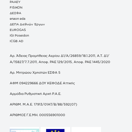
ΡΑΑΕΥ
FISIKON
ΔΕΣΦΑ
enaon eda
ΔΕΠΑ Διεθνών Έργων
EUROGAS
IGI Poseidon
ICGB AD
Αρ. Άδειας Προμήθειας Αερίου Δ1/Α/26859/18.1.2011, Α.Τ. Δ1/
Α/15827/7.7.2011, Αποφ. ΡΑΕ 129/2015, Αποφ. ΡΑΕ 1445/2020
Αρ. Μητρώου Χρηστών ΕΣΦΑ 5
ΑΦΜ 094229666 ΔΟΥ ΚΕΦΟΔΕ Αττικής
Αρμόδια Ρυθμιστική Αρχή Ρ.Α.Ε.
ΑΡΙΘΜ. Μ.Α.Ε. 17913/01ΑΤ/Β/88/592(07)
ΑΡΙΘΜΟΣ Γ.Ε.ΜΗ. 000556901000