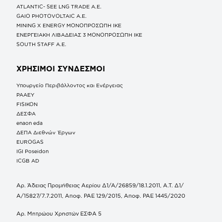
ATLANTIC- SEE LNG TRADE A.E.
GAIO PHOTOVOLTAIC Α.Ε.
MINING X ENERGY ΜΟΝΟΠΡΟΣΩΠΗ ΙΚΕ
ΕΝΕΡΓΕΙΑΚΗ ΛΙΒΑΔΕΙΑΣ 3 ΜΟΝΟΠΡΟΣΩΠΗ ΙΚΕ
SOUTH STAFF Α.Ε.
ΧΡΗΣΙΜΟΙ ΣΥΝΔΕΣΜΟΙ
Υπουργείο Περιβάλλοντος και Ενέργειας
ΡΑΑΕΥ
FISIKON
ΔΕΣΦΑ
enaon eda
ΔΕΠΑ Διεθνών Έργων
EUROGAS
IGI Poseidon
ICGB AD
Αρ. Άδειας Προμήθειας Αερίου Δ1/Α/26859/18.1.2011, Α.Τ. Δ1/
Α/15827/7.7.2011, Αποφ. ΡΑΕ 129/2015, Αποφ. ΡΑΕ 1445/2020
Αρ. Μητρώου Χρηστών ΕΣΦΑ 5