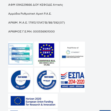
ΑΦΜ 094229666 ΔΟΥ ΚΕΦΟΔΕ Αττικής
Αρμόδια Ρυθμιστική Αρχή Ρ.Α.Ε.
ΑΡΙΘΜ. Μ.Α.Ε. 17913/01ΑΤ/Β/88/592(07)
ΑΡΙΘΜΟΣ Γ.Ε.ΜΗ. 000556901000