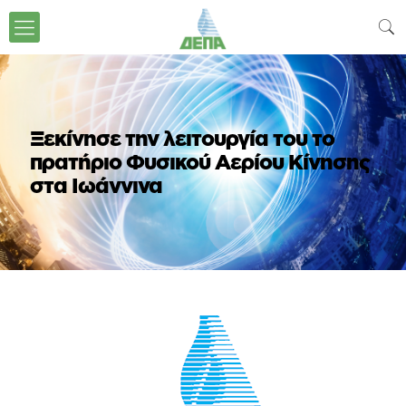
Ξεκίνησε την λειτουργία του το
πρατήριο Φυσικού Αερίου Κίνησης
στα Ιωάννινα