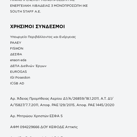
ΕΝΕΡΓΕΙΑΚΗ ΛΙΒΑΔΕΙΑΣ 3 ΜΟΝΟΠΡΟΣΩΠΗ ΙΚΕ
SOUTH STAFF Α.Ε.
ΧΡΗΣΙΜΟΙ ΣΥΝΔΕΣΜΟΙ
Υπουργείο Περιβάλλοντος και Ενέργειας
ΡΑΑΕΥ
FISIKON
ΔΕΣΦΑ
enaon eda
ΔΕΠΑ Διεθνών Έργων
EUROGAS
IGI Poseidon
ICGB AD
Αρ. Άδειας Προμήθειας Αερίου Δ1/Α/26859/18.1.2011, Α.Τ. Δ1/
Α/15827/7.7.2011, Αποφ. ΡΑΕ 129/2015, Αποφ. ΡΑΕ 1445/2020
Αρ. Μητρώου Χρηστών ΕΣΦΑ 5
ΑΦΜ 094229666 ΔΟΥ ΚΕΦΟΔΕ Αττικής