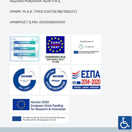
Αρμόδια Ρυθμιστική Αρχή Ρ.Α.Ε.
ΑΡΙΘΜ. Μ.Α.Ε. 17913/01ΑΤ/Β/88/592(07)
ΑΡΙΘΜΟΣ Γ.Ε.ΜΗ. 000556901000