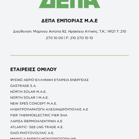
ΔΕΠΑ ΕΜΠΟΡΙΑΣ Μ.Α.Ε
Διεύθυνση: Μαρίνου Αντύπα 92, Ηράκλειο Αττικής, Τ.Κ.: 14121 Τ: 210
270 10 00 | F: 210 270 10 10
ΕΤΑΙΡΕΙΕΣ
ΟΜΙΛΟΥ
ΦΥΣΙΚΟ ΑΕΡΙΟ-ΕΛΛΗΝΙΚΗ ΕΤΑΙΡΕΙΑ ΕΝΕΡΓΕΙΑΣ
GASTRADE S.A.
NORTH SOLAR M.Α.Ε.
NORTH SOLAR 1 M.Α.Ε.
NEW SPES CONCEPT Μ.Α.Ε.
ΗΛΕΚΤΡΟΠΑΡΑΓΩΓΗ ΑΛΕΞΑΝΔΡΟΥΠΟΛΗΣ A.E
FIER THERMOELECTRIC FIER SHA
ΛΑΡΙΣΑ ΘΕΡΜΟΗΛΕΚΤΡΙΚΗ A.E
ATLANTIC- SEE LNG TRADE A.E.
GAIO PHOTOVOLTAIC Α.Ε.
MINING X ENERGY ΜΟΝΟΠΡΟΣΩΠΗ ΙΚΕ