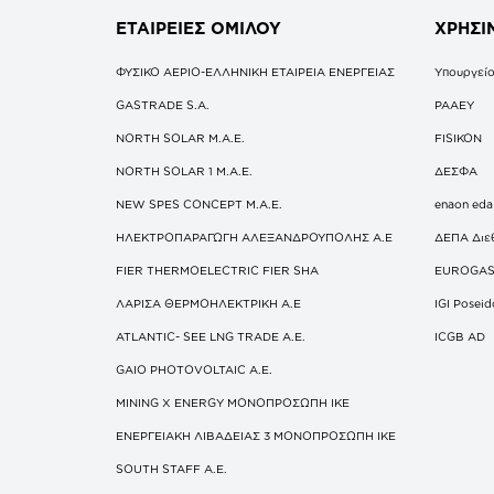
ΕΤΑΙΡΕΙΕΣ
ΟΜΙΛΟΥ
ΧΡΗΣΙ
ΦΥΣΙΚΟ ΑΕΡΙΟ-ΕΛΛΗΝΙΚΗ ΕΤΑΙΡΕΙΑ ΕΝΕΡΓΕΙΑΣ
Υπουργείο
GASTRADE S.A.
ΡΑΑΕΥ
NORTH SOLAR M.Α.Ε.
FISIKON
NORTH SOLAR 1 M.Α.Ε.
ΔΕΣΦΑ
NEW SPES CONCEPT Μ.Α.Ε.
enaon eda
ΗΛΕΚΤΡΟΠΑΡΑΓΩΓΗ ΑΛΕΞΑΝΔΡΟΥΠΟΛΗΣ A.E
ΔΕΠΑ Διε
FIER THERMOELECTRIC FIER SHA
EUROGA
ΛΑΡΙΣΑ ΘΕΡΜΟΗΛΕΚΤΡΙΚΗ A.E
IGI Posei
ATLANTIC- SEE LNG TRADE A.E.
ICGB AD
GAIO PHOTOVOLTAIC Α.Ε.
MINING X ENERGY ΜΟΝΟΠΡΟΣΩΠΗ ΙΚΕ
ΕΝΕΡΓΕΙΑΚΗ ΛΙΒΑΔΕΙΑΣ 3 ΜΟΝΟΠΡΟΣΩΠΗ ΙΚΕ
SOUTH STAFF Α.Ε.