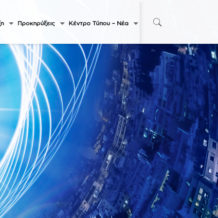
ξη
Προκηρύξεις
Κέντρο Τύπου – Νέα