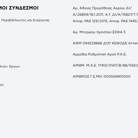
ΜΟΙ ΣΥΝΔΕΣΜΟΙ
Αρ. Άδειας Προμήθειας Αερίου Δ1/
Α/26859/18.1.2011, Α.Τ. Δ1/Α/15827/7.7
 Περιβάλλοντος και Ενέργειας
Αποφ. ΡΑΕ 129/2015, Αποφ. ΡΑΕ 1445
Αρ. Μητρώου Χρηστών ΕΣΦΑ 5
ΑΦΜ 094229666 ΔΟΥ ΚΕΦΟΔΕ Αττικ
Αρμόδια Ρυθμιστική Αρχή Ρ.Α.Ε.
ΑΡΙΘΜ. Μ.Α.Ε. 17913/01ΑΤ/Β/88/592(
θνών Έργων
S
ΑΡΙΘΜΟΣ Γ.Ε.ΜΗ. 000556901000
don