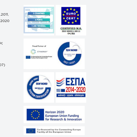
.2011,
/2020
ής
07)