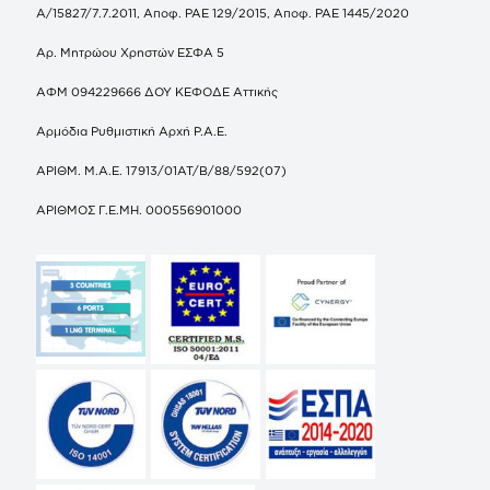
Α/15827/7.7.2011, Αποφ. ΡΑΕ 129/2015, Αποφ. ΡΑΕ 1445/2020
Αρ. Μητρώου Χρηστών ΕΣΦΑ 5
ΑΦΜ 094229666 ΔΟΥ ΚΕΦΟΔΕ Αττικής
Αρμόδια Ρυθμιστική Αρχή Ρ.Α.Ε.
ΑΡΙΘΜ. Μ.Α.Ε. 17913/01ΑΤ/Β/88/592(07)
ΑΡΙΘΜΟΣ Γ.Ε.ΜΗ. 000556901000