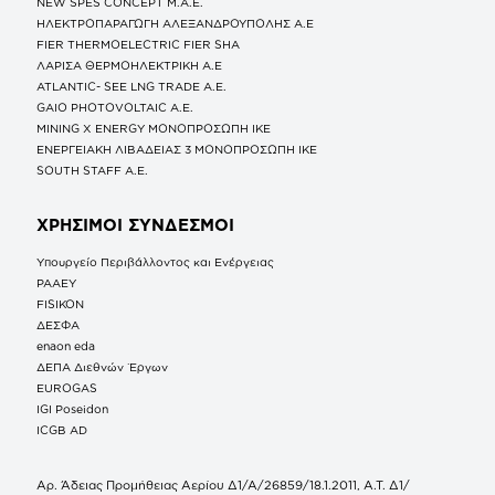
NEW SPES CONCEPT Μ.Α.Ε.
ΗΛΕΚΤΡΟΠΑΡΑΓΩΓΗ ΑΛΕΞΑΝΔΡΟΥΠΟΛΗΣ A.E
FIER THERMOELECTRIC FIER SHA
ΛΑΡΙΣΑ ΘΕΡΜΟΗΛΕΚΤΡΙΚΗ A.E
ATLANTIC- SEE LNG TRADE A.E.
GAIO PHOTOVOLTAIC Α.Ε.
MINING X ENERGY ΜΟΝΟΠΡΟΣΩΠΗ ΙΚΕ
ΕΝΕΡΓΕΙΑΚΗ ΛΙΒΑΔΕΙΑΣ 3 ΜΟΝΟΠΡΟΣΩΠΗ ΙΚΕ
SOUTH STAFF Α.Ε.
ΧΡΗΣΙΜΟΙ ΣΥΝΔΕΣΜΟΙ
Υπουργείο Περιβάλλοντος και Ενέργειας
ΡΑΑΕΥ
FISIKON
ΔΕΣΦΑ
enaon eda
ΔΕΠΑ Διεθνών Έργων
EUROGAS
IGI Poseidon
ICGB AD
Αρ. Άδειας Προμήθειας Αερίου Δ1/Α/26859/18.1.2011, Α.Τ. Δ1/