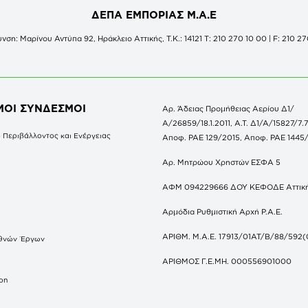
ΔΕΠΑ ΕΜΠΟΡΙΑΣ Μ.Α.Ε
νση: Μαρίνου Αντύπα 92, Ηράκλειο Αττικής, Τ.Κ.: 14121 Τ: 210 270 10 00 | F: 210 27
ΜΟΙ ΣΥΝΔΕΣΜΟΙ
Αρ. Άδειας Προμήθειας Αερίου Δ1/
Α/26859/18.1.2011, Α.Τ. Δ1/Α/15827/7.7
 Περιβάλλοντος και Ενέργειας
Αποφ. ΡΑΕ 129/2015, Αποφ. ΡΑΕ 1445
Αρ. Μητρώου Χρηστών ΕΣΦΑ 5
ΑΦΜ 094229666 ΔΟΥ ΚΕΦΟΔΕ Αττικ
Αρμόδια Ρυθμιστική Αρχή Ρ.Α.Ε.
ΑΡΙΘΜ. Μ.Α.Ε. 17913/01ΑΤ/Β/88/592(
θνών Έργων
S
ΑΡΙΘΜΟΣ Γ.Ε.ΜΗ. 000556901000
don