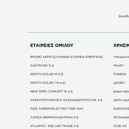
Διεύθυ
ΕΤΑΙΡΕΙΕΣ
ΟΜΙΛΟΥ
ΧΡΗΣΙ
ΦΥΣΙΚΟ ΑΕΡΙΟ-ΕΛΛΗΝΙΚΗ ΕΤΑΙΡΕΙΑ ΕΝΕΡΓΕΙΑΣ
Υπουργείο
GASTRADE S.A.
ΡΑΑΕΥ
NORTH SOLAR M.Α.Ε.
FISIKON
NORTH SOLAR 1 M.Α.Ε.
ΔΕΣΦΑ
NEW SPES CONCEPT Μ.Α.Ε.
enaon eda
ΗΛΕΚΤΡΟΠΑΡΑΓΩΓΗ ΑΛΕΞΑΝΔΡΟΥΠΟΛΗΣ A.E
ΔΕΠΑ Διε
FIER THERMOELECTRIC FIER SHA
EUROGA
ΛΑΡΙΣΑ ΘΕΡΜΟΗΛΕΚΤΡΙΚΗ A.E
IGI Posei
ATLANTIC- SEE LNG TRADE A.E.
ICGB AD