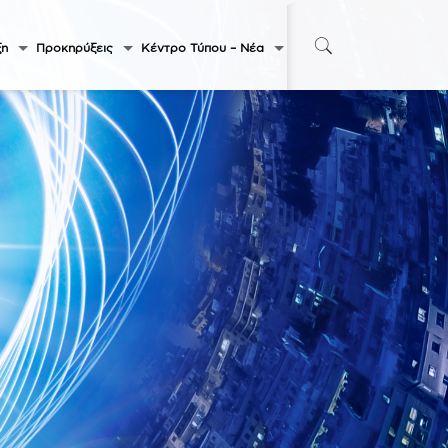
ξη
Προκηρύξεις
Κέντρο Τύπου – Νέα