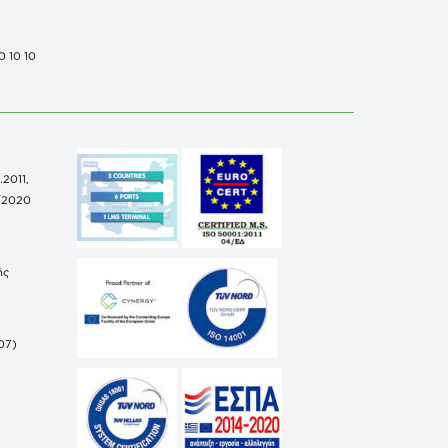
0 10 10
.2011,
/2020
ής
07)