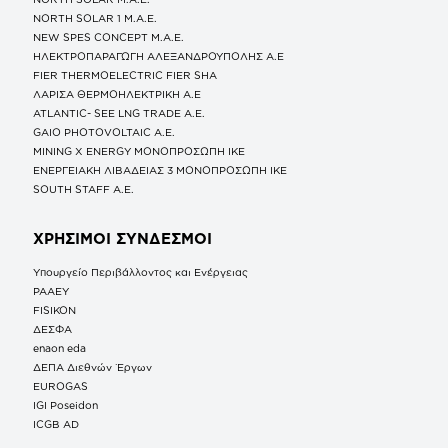
NORTH SOLAR 1 M.Α.Ε.
NEW SPES CONCEPT Μ.Α.Ε.
ΗΛΕΚΤΡΟΠΑΡΑΓΩΓΗ ΑΛΕΞΑΝΔΡΟΥΠΟΛΗΣ A.E
FIER THERMOELECTRIC FIER SHA
ΛΑΡΙΣΑ ΘΕΡΜΟΗΛΕΚΤΡΙΚΗ A.E
ATLANTIC- SEE LNG TRADE A.E.
GAIO PHOTOVOLTAIC Α.Ε.
MINING X ENERGY ΜΟΝΟΠΡΟΣΩΠΗ ΙΚΕ
ΕΝΕΡΓΕΙΑΚΗ ΛΙΒΑΔΕΙΑΣ 3 ΜΟΝΟΠΡΟΣΩΠΗ ΙΚΕ
SOUTH STAFF Α.Ε.
ΧΡΗΣΙΜΟΙ ΣΥΝΔΕΣΜΟΙ
Υπουργείο Περιβάλλοντος και Ενέργειας
ΡΑΑΕΥ
FISIKON
ΔΕΣΦΑ
enaon eda
ΔΕΠΑ Διεθνών Έργων
EUROGAS
IGI Poseidon
ICGB AD