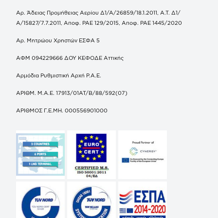
Αρ. Άδειας Προμήθειας Αερίου Δ1/Α/26859/18.1.2011, Α.Τ. Δ1/
Α/15827/7.7.2011, Αποφ. ΡΑΕ 129/2015, Αποφ. ΡΑΕ 1445/2020
Αρ. Μητρώου Χρηστών ΕΣΦΑ 5
ΑΦΜ 094229666 ΔΟΥ ΚΕΦΟΔΕ Αττικής
Αρμόδια Ρυθμιστική Αρχή Ρ.Α.Ε.
ΑΡΙΘΜ. Μ.Α.Ε. 17913/01ΑΤ/Β/88/592(07)
ΑΡΙΘΜΟΣ Γ.Ε.ΜΗ. 000556901000