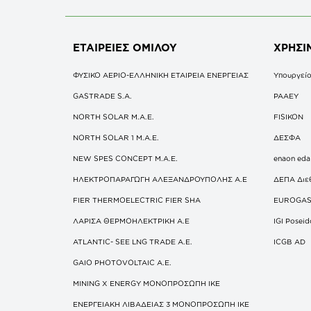
ΕΤΑΙΡΕΙΕΣ
ΟΜΙΛΟΥ
ΧΡΗΣΙ
ΦΥΣΙΚΟ ΑΕΡΙΟ-ΕΛΛΗΝΙΚΗ ΕΤΑΙΡΕΙΑ ΕΝΕΡΓΕΙΑΣ
Υπουργείο
GASTRADE S.A.
ΡΑΑΕΥ
NORTH SOLAR M.Α.Ε.
FISIKON
NORTH SOLAR 1 M.Α.Ε.
ΔΕΣΦΑ
NEW SPES CONCEPT Μ.Α.Ε.
enaon eda
ΗΛΕΚΤΡΟΠΑΡΑΓΩΓΗ ΑΛΕΞΑΝΔΡΟΥΠΟΛΗΣ A.E
ΔΕΠΑ Διε
FIER THERMOELECTRIC FIER SHA
EUROGA
ΛΑΡΙΣΑ ΘΕΡΜΟΗΛΕΚΤΡΙΚΗ A.E
IGI Posei
ATLANTIC- SEE LNG TRADE A.E.
ICGB AD
GAIO PHOTOVOLTAIC Α.Ε.
MINING X ENERGY ΜΟΝΟΠΡΟΣΩΠΗ ΙΚΕ
ΕΝΕΡΓΕΙΑΚΗ ΛΙΒΑΔΕΙΑΣ 3 ΜΟΝΟΠΡΟΣΩΠΗ ΙΚΕ