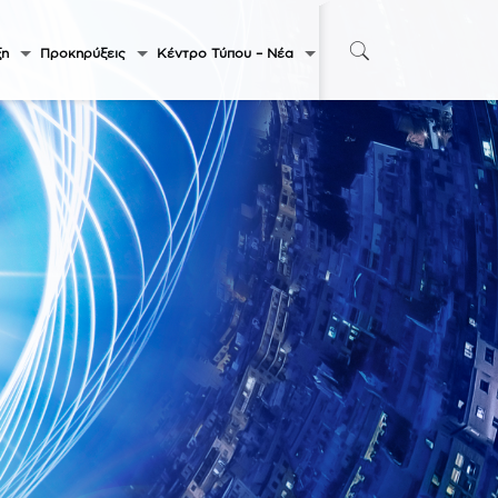
ξη
Προκηρύξεις
Κέντρο Τύπου – Νέα