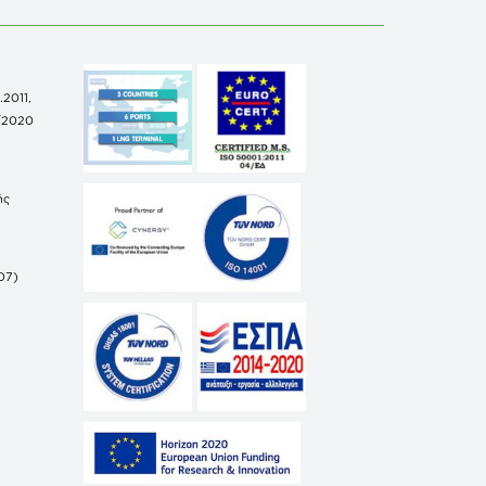
.2011,
/2020
ής
07)