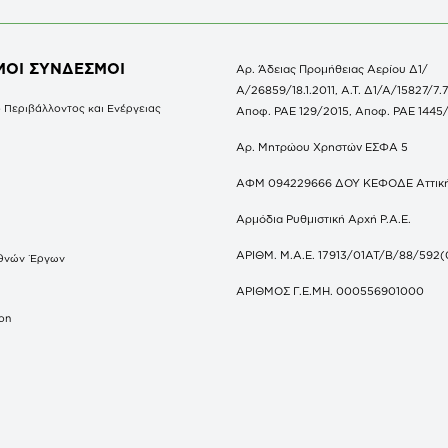
ΜΟΙ ΣΥΝΔΕΣΜΟΙ
Αρ. Άδειας Προμήθειας Αερίου Δ1/
Α/26859/18.1.2011, Α.Τ. Δ1/Α/15827/7.7
 Περιβάλλοντος και Ενέργειας
Αποφ. ΡΑΕ 129/2015, Αποφ. ΡΑΕ 1445
Αρ. Μητρώου Χρηστών ΕΣΦΑ 5
ΑΦΜ 094229666 ΔΟΥ ΚΕΦΟΔΕ Αττικ
Αρμόδια Ρυθμιστική Αρχή Ρ.Α.Ε.
ΑΡΙΘΜ. Μ.Α.Ε. 17913/01ΑΤ/Β/88/592(
θνών Έργων
S
ΑΡΙΘΜΟΣ Γ.Ε.ΜΗ. 000556901000
don