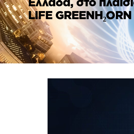
Ελλάδα, στο πλαίσ
LIFE GREENH₂ORN