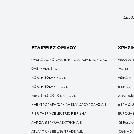
Διεύθυ
ΕΤΑΙΡΕΙΕΣ
ΟΜΙΛΟΥ
ΧΡΗΣΙ
ΦΥΣΙΚΟ ΑΕΡΙΟ-ΕΛΛΗΝΙΚΗ ΕΤΑΙΡΕΙΑ ΕΝΕΡΓΕΙΑΣ
Υπουργείο
GASTRADE S.A.
ΡΑΑΕΥ
NORTH SOLAR M.Α.Ε.
FISIKON
NORTH SOLAR 1 M.Α.Ε.
ΔΕΣΦΑ
NEW SPES CONCEPT Μ.Α.Ε.
enaon eda
ΗΛΕΚΤΡΟΠΑΡΑΓΩΓΗ ΑΛΕΞΑΝΔΡΟΥΠΟΛΗΣ A.E
ΔΕΠΑ Διε
FIER THERMOELECTRIC FIER SHA
EUROGA
ΛΑΡΙΣΑ ΘΕΡΜΟΗΛΕΚΤΡΙΚΗ A.E
IGI Posei
ATLANTIC- SEE LNG TRADE A.E.
ICGB AD