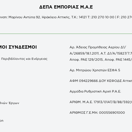
ΔΕΠΑ ΕΜΠΟΡΙΑΣ Μ.Α.Ε
νση: Μαρίνου Αντύπα 92, Ηράκλειο Αττικής, Τ.Κ.: 14121 Τ: 210 270 10 00 | F: 210 27
ΜΟΙ ΣΥΝΔΕΣΜΟΙ
Αρ. Άδειας Προμήθειας Αερίου Δ1/
Α/26859/18.1.2011, Α.Τ. Δ1/Α/15827/7.7
 Περιβάλλοντος και Ενέργειας
Αποφ. ΡΑΕ 129/2015, Αποφ. ΡΑΕ 1445
Αρ. Μητρώου Χρηστών ΕΣΦΑ 5
ΑΦΜ 094229666 ΔΟΥ ΚΕΦΟΔΕ Αττικ
Αρμόδια Ρυθμιστική Αρχή Ρ.Α.Ε.
ΑΡΙΘΜ. Μ.Α.Ε. 17913/01ΑΤ/Β/88/592(
θνών Έργων
S
ΑΡΙΘΜΟΣ Γ.Ε.ΜΗ. 000556901000
don