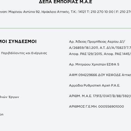
ΔΕΠΑ ΕΜΠΟΡΙΑΣ Μ.Α.Ε
νση: Μαρίνου Αντύπα 92, Ηράκλειο Αττικής, Τ.Κ.: 14121 Τ: 210 270 10 00 | F: 210 27
ΜΟΙ ΣΥΝΔΕΣΜΟΙ
Αρ. Άδειας Προμήθειας Αερίου Δ1/
Α/26859/18.1.2011, Α.Τ. Δ1/Α/15827/7.7
 Περιβάλλοντος και Ενέργειας
Αποφ. ΡΑΕ 129/2015, Αποφ. ΡΑΕ 1445
Αρ. Μητρώου Χρηστών ΕΣΦΑ 5
ΑΦΜ 094229666 ΔΟΥ ΚΕΦΟΔΕ Αττικ
Αρμόδια Ρυθμιστική Αρχή Ρ.Α.Ε.
ΑΡΙΘΜ. Μ.Α.Ε. 17913/01ΑΤ/Β/88/592(
θνών Έργων
S
ΑΡΙΘΜΟΣ Γ.Ε.ΜΗ. 000556901000
don