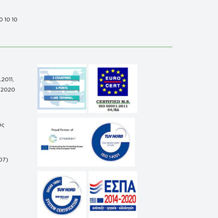
0 10 10
.2011,
/2020
ής
07)