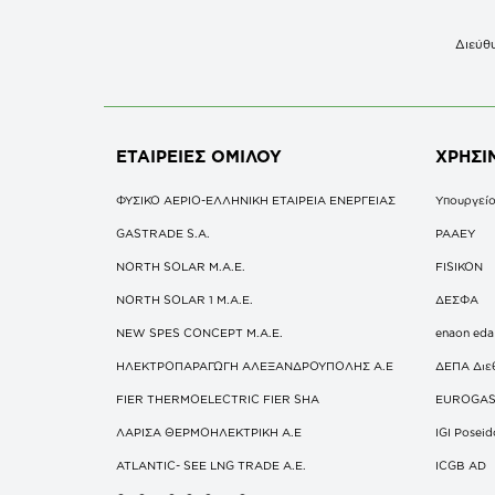
Διεύθυ
ΕΤΑΙΡΕΙΕΣ
ΟΜΙΛΟΥ
ΧΡΗΣΙ
ΦΥΣΙΚΟ ΑΕΡΙΟ-ΕΛΛΗΝΙΚΗ ΕΤΑΙΡΕΙΑ ΕΝΕΡΓΕΙΑΣ
Υπουργείο
GASTRADE S.A.
ΡΑΑΕΥ
NORTH SOLAR M.Α.Ε.
FISIKON
NORTH SOLAR 1 M.Α.Ε.
ΔΕΣΦΑ
NEW SPES CONCEPT Μ.Α.Ε.
enaon eda
ΗΛΕΚΤΡΟΠΑΡΑΓΩΓΗ ΑΛΕΞΑΝΔΡΟΥΠΟΛΗΣ A.E
ΔΕΠΑ Διε
FIER THERMOELECTRIC FIER SHA
EUROGA
ΛΑΡΙΣΑ ΘΕΡΜΟΗΛΕΚΤΡΙΚΗ A.E
IGI Posei
ATLANTIC- SEE LNG TRADE A.E.
ICGB AD