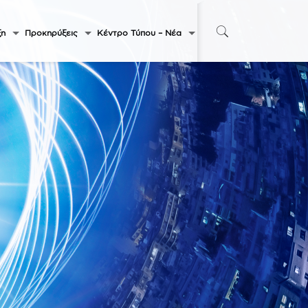
ξη
Προκηρύξεις
Κέντρο Τύπου – Νέα