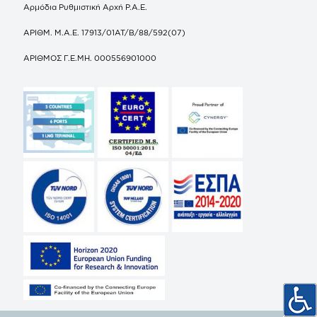
Αρμόδια Ρυθμιστική Αρχή Ρ.Α.Ε.
ΑΡΙΘΜ. Μ.Α.Ε. 17913/01ΑΤ/Β/88/592(07)
ΑΡΙΘΜΟΣ Γ.Ε.ΜΗ. 000556901000