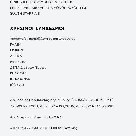
MINING X ENERGY ΜΟΝΟΠΡΟΣΩΠΗ ΙΚΕ
ΕΝΕΡΓΕΙΑΚΗ ΛΙΒΑΔΕΙΑΣ 3 ΜΟΝΟΠΡΟΣΩΠΗ ΙΚΕ
SOUTH STAFF Α.Ε.
ΧΡΗΣΙΜΟΙ ΣΥΝΔΕΣΜΟΙ
Υπουργείο Περιβάλλοντος και Ενέργειας
ΡΑΑΕΥ
FISIKON
ΔΕΣΦΑ
enaon eda
ΔΕΠΑ Διεθνών Έργων
EUROGAS
IGI Poseidon
ICGB AD
Αρ. Άδειας Προμήθειας Αερίου Δ1/Α/26859/18.1.2011, Α.Τ. Δ1/
Α/15827/7.7.2011, Αποφ. ΡΑΕ 129/2015, Αποφ. ΡΑΕ 1445/2020
Αρ. Μητρώου Χρηστών ΕΣΦΑ 5
ΑΦΜ 094229666 ΔΟΥ ΚΕΦΟΔΕ Αττικής