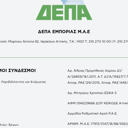
ΔΕΠΑ ΕΜΠΟΡΙΑΣ Μ.Α.Ε
νση: Μαρίνου Αντύπα 92, Ηράκλειο Αττικής, Τ.Κ.: 14121 Τ: 210 270 10 00 | F: 210 27
ΜΟΙ ΣΥΝΔΕΣΜΟΙ
Αρ. Άδειας Προμήθειας Αερίου Δ1/
Α/26859/18.1.2011, Α.Τ. Δ1/Α/15827/7.7
 Περιβάλλοντος και Ενέργειας
Αποφ. ΡΑΕ 129/2015, Αποφ. ΡΑΕ 1445
Αρ. Μητρώου Χρηστών ΕΣΦΑ 5
ΑΦΜ 094229666 ΔΟΥ ΚΕΦΟΔΕ Αττικ
Αρμόδια Ρυθμιστική Αρχή Ρ.Α.Ε.
ΑΡΙΘΜ. Μ.Α.Ε. 17913/01ΑΤ/Β/88/592(
θνών Έργων