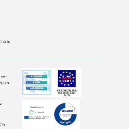
0 10 10
.2011,
/2020
ής
07)