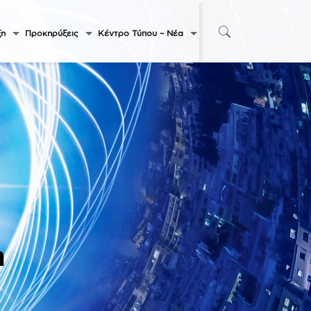
ξη
Προκηρύξεις
Κέντρο Τύπου – Νέα
η