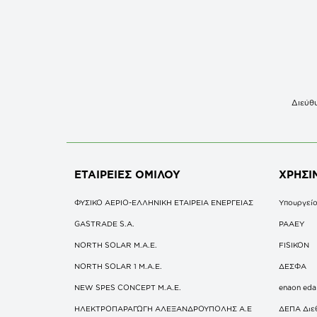
Διεύθυ
ΕΤΑΙΡΕΙΕΣ
ΟΜΙΛΟΥ
ΧΡΗΣΙ
ΦΥΣΙΚΟ ΑΕΡΙΟ-ΕΛΛΗΝΙΚΗ ΕΤΑΙΡΕΙΑ ΕΝΕΡΓΕΙΑΣ
Υπουργείο
GASTRADE S.A.
ΡΑΑΕΥ
NORTH SOLAR M.Α.Ε.
FISIKON
NORTH SOLAR 1 M.Α.Ε.
ΔΕΣΦΑ
NEW SPES CONCEPT Μ.Α.Ε.
enaon eda
ΗΛΕΚΤΡΟΠΑΡΑΓΩΓΗ ΑΛΕΞΑΝΔΡΟΥΠΟΛΗΣ A.E
ΔΕΠΑ Διε