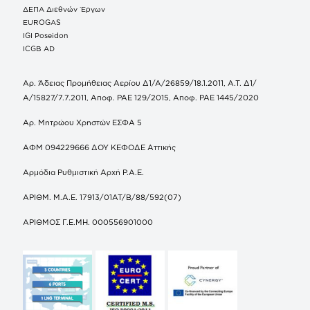
ΔΕΠΑ Διεθνών Έργων
EUROGAS
IGI Poseidon
ICGB AD
Αρ. Άδειας Προμήθειας Αερίου Δ1/Α/26859/18.1.2011, Α.Τ. Δ1/
Α/15827/7.7.2011, Αποφ. ΡΑΕ 129/2015, Αποφ. ΡΑΕ 1445/2020
Αρ. Μητρώου Χρηστών ΕΣΦΑ 5
ΑΦΜ 094229666 ΔΟΥ ΚΕΦΟΔΕ Αττικής
Αρμόδια Ρυθμιστική Αρχή Ρ.Α.Ε.
ΑΡΙΘΜ. Μ.Α.Ε. 17913/01ΑΤ/Β/88/592(07)
ΑΡΙΘΜΟΣ Γ.Ε.ΜΗ. 000556901000