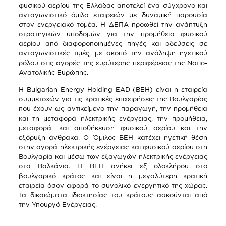
φυσικού αερίου της Ελλάδας αποτελεί ένα σύγχρονο και
ανταγωνιστικό όμιλο εταιρειών με δυναμική παρουσία
στον ενεργειακό τομέα. Η ΔΕΠΑ προωθεί την ανάπτυξη
στρατηγικών υποδομών για την προμήθεια φυσικού
αερίου από διαφοροποιημένες πηγές και οδεύσεις σε
ανταγωνιστικές τιμές, με σκοπό την ανάληψη ηγετικού
ρόλου στις αγορές της ευρύτερης περιφέρειας της Νοτιο-
Ανατολικής Ευρώπης.
Η Bulgarian Energy Holding EAD (BEH) είναι η εταιρεία
συμμετοχών για τις κρατικές επιχειρήσεις της Βουλγαρίας
που έχουν ως αντικείμενο την παραγωγή, την προμήθεια
και τη μεταφορά ηλεκτρικής ενέργειας, την προμήθεια,
μεταφορά, και αποθήκευση φυσικού αερίου και την
εξόρυξη άνθρακα. Ο Όμιλος BEH κατέχει ηγετική θέση
στην αγορά ηλεκτρικής ενέργειας και φυσικού αερίου στη
Βουλγαρία και μέσω των εξαγωγών ηλεκτρικής ενέργειας
στα Βαλκάνια. Η BEH ανήκει εξ ολοκλήρου στο
βουλγαρικό κράτος και είναι η μεγαλύτερη κρατική
εταιρεία όσον αφορά το συνολικό ενεργητικό της χώρας.
Τα δικαιώματα ιδιοκτησίας του κράτους ασκούνται από
την Υπουργό Ενέργειας.