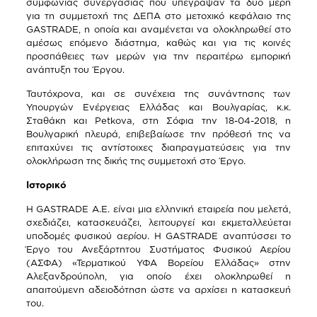
συμφωνίας συνεργασίας που υπέγραψαν τα δύο μέρη
για τη συμμετοχή της ΔΕΠΑ στο μετοχικό κεφάλαιο της
GASTRADE, η οποία και αναμένεται να ολοκληρωθεί στο
αμέσως επόμενο διάστημα, καθώς και για τις κοινές
προσπάθειες των μερών για την περαιτέρω εμπορική
ανάπτυξη του Έργου.
Ταυτόχρονα, και σε συνέχεια της συνάντησης των
Υπουργών Ενέργειας Ελλάδας και Βουλγαρίας, κ.κ.
Σταθάκη και Petkova, στη Σόφια την 18-04-2018, η
Βουλγαρική πλευρά, επιβεβαίωσε την πρόθεσή της να
επιταχύνει τις αντίστοιχες διαπραγματεύσεις για την
ολοκλήρωση της δικής της συμμετοχή στο Έργο.
Ιστορικό
H GASTRADE A.E. είναι μια ελληνική εταιρεία που μελετά,
σχεδιάζει, κατασκευάζει, λειτουργεί και εκμεταλλεύεται
υποδομές φυσικού αερίου. Η GASTRADE αναπτύσσει το
Έργο του Ανεξάρτητου Συστήματος Φυσικού Αερίου
(ΑΣΦΑ) «Τερματικού ΥΦΑ Βορείου Ελλάδας» στην
Αλεξανδρούπολη, για οποίο έχει ολοκληρωθεί η
απαιτούμενη αδειοδότηση ώστε να αρχίσει η κατασκευή
του.