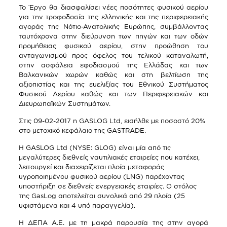
Το Έργο θα διασφαλίσει νέες ποσότητες φυσικού αερίου
για την τροφοδοσία της ελληνικής και της περιφερειακής
αγοράς της Νότιο-Ανατολικής Ευρώπης, συμβάλλοντας
ταυτόχρονα στην διεύρυνση των πηγών και των οδών
προμήθειας φυσικού αερίου, στην προώθηση του
ανταγωνισμού προς όφελος του τελικού καταναλωτή,
στην ασφάλεια εφοδιασμού της Ελλάδας και των
Βαλκανικών χωρών καθώς και στη βελτίωση της
αξιοπιστίας και της ευελιξίας του Εθνικού Συστήματος
Φυσικού Αερίου καθώς και των Περιφερειακών και
Διευρωπαϊκών Συστημάτων.
Στις 09-02-2017 η GASLOG Ltd, εισήλθε με ποσοστό 20%
στο μετοχικό κεφάλαιο της GASTRADE.
Η GASLOG Ltd (NYSE: GLOG) είναι μία από τις
μεγαλύτερες διεθνείς ναυτιλιακές εταιρείες που κατέχει,
λειτουργεί και διαχειρίζεται πλοία μεταφοράς
υγροποιημένου φυσικού αερίου (LNG) παρέχοντας
υποστήριξη σε διεθνείς ενεργειακές εταιρίες. Ο στόλος
της GasLog αποτελείται συνολικά από 29 πλοία (25
υφιστάμενα και 4 υπό παραγγελία).
Η ΔΕΠΑ Α.Ε. με τη μακρά παρουσία της στην αγορά