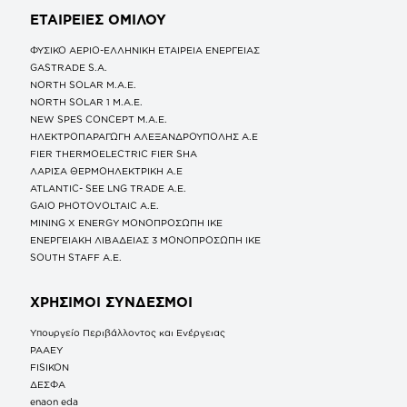
ΕΤΑΙΡΕΙΕΣ
ΟΜΙΛΟΥ
ΦΥΣΙΚΟ ΑΕΡΙΟ-ΕΛΛΗΝΙΚΗ ΕΤΑΙΡΕΙΑ ΕΝΕΡΓΕΙΑΣ
GASTRADE S.A.
NORTH SOLAR M.Α.Ε.
NORTH SOLAR 1 M.Α.Ε.
NEW SPES CONCEPT Μ.Α.Ε.
ΗΛΕΚΤΡΟΠΑΡΑΓΩΓΗ ΑΛΕΞΑΝΔΡΟΥΠΟΛΗΣ A.E
FIER THERMOELECTRIC FIER SHA
ΛΑΡΙΣΑ ΘΕΡΜΟΗΛΕΚΤΡΙΚΗ A.E
ATLANTIC- SEE LNG TRADE A.E.
GAIO PHOTOVOLTAIC Α.Ε.
MINING X ENERGY ΜΟΝΟΠΡΟΣΩΠΗ ΙΚΕ
ΕΝΕΡΓΕΙΑΚΗ ΛΙΒΑΔΕΙΑΣ 3 ΜΟΝΟΠΡΟΣΩΠΗ ΙΚΕ
SOUTH STAFF Α.Ε.
ΧΡΗΣΙΜΟΙ ΣΥΝΔΕΣΜΟΙ
Υπουργείο Περιβάλλοντος και Ενέργειας
ΡΑΑΕΥ
FISIKON
ΔΕΣΦΑ
enaon eda