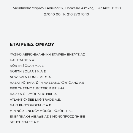
Διεύθυνση: Μαρίνου Αντύπα 92, Ηράκλειο Αττικής, Τ.Κ.: 14121 Τ: 210
270 10 00 | F: 210 270 10 10
ΕΤΑΙΡΕΙΕΣ
ΟΜΙΛΟΥ
ΦΥΣΙΚΟ ΑΕΡΙΟ-ΕΛΛΗΝΙΚΗ ΕΤΑΙΡΕΙΑ ΕΝΕΡΓΕΙΑΣ
GASTRADE S.A.
NORTH SOLAR M.Α.Ε.
NORTH SOLAR 1 M.Α.Ε.
NEW SPES CONCEPT Μ.Α.Ε.
ΗΛΕΚΤΡΟΠΑΡΑΓΩΓΗ ΑΛΕΞΑΝΔΡΟΥΠΟΛΗΣ A.E
FIER THERMOELECTRIC FIER SHA
ΛΑΡΙΣΑ ΘΕΡΜΟΗΛΕΚΤΡΙΚΗ A.E
ATLANTIC- SEE LNG TRADE A.E.
GAIO PHOTOVOLTAIC Α.Ε.
MINING X ENERGY ΜΟΝΟΠΡΟΣΩΠΗ ΙΚΕ
ΕΝΕΡΓΕΙΑΚΗ ΛΙΒΑΔΕΙΑΣ 3 ΜΟΝΟΠΡΟΣΩΠΗ ΙΚΕ
SOUTH STAFF Α.Ε.