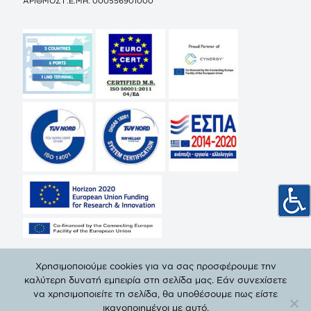
ΑΡΙΘΜΟΣ Γ.Ε.ΜΗ. 000556901000
Χρησιμοποιούμε cookies για να σας προσφέρουμε την
καλύτερη δυνατή εμπειρία στη σελίδα μας. Εάν συνεχίσετε
να χρησιμοποιείτε τη σελίδα, θα υποθέσουμε πως είστε
© Copyright 2019 ΔΕΠΑ | All Rights Reserved. |
Πολιτική
ικανοποιημένοι με αυτό.