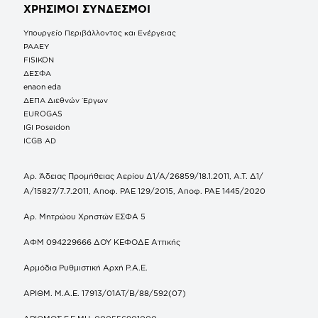
ΧΡΗΣΙΜΟΙ ΣΥΝΔΕΣΜΟΙ
Υπουργείο Περιβάλλοντος και Ενέργειας
ΡΑΑΕΥ
FISIKON
ΔΕΣΦΑ
enaon eda
ΔΕΠΑ Διεθνών Έργων
EUROGAS
IGI Poseidon
ICGB AD
Αρ. Άδειας Προμήθειας Αερίου Δ1/Α/26859/18.1.2011, Α.Τ. Δ1/
Α/15827/7.7.2011, Αποφ. ΡΑΕ 129/2015, Αποφ. ΡΑΕ 1445/2020
Αρ. Μητρώου Χρηστών ΕΣΦΑ 5
ΑΦΜ 094229666 ΔΟΥ ΚΕΦΟΔΕ Αττικής
Αρμόδια Ρυθμιστική Αρχή Ρ.Α.Ε.
ΑΡΙΘΜ. Μ.Α.Ε. 17913/01ΑΤ/Β/88/592(07)