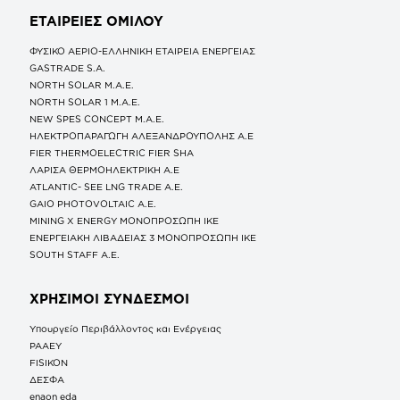
ΕΤΑΙΡΕΙΕΣ
ΟΜΙΛΟΥ
ΦΥΣΙΚΟ ΑΕΡΙΟ-ΕΛΛΗΝΙΚΗ ΕΤΑΙΡΕΙΑ ΕΝΕΡΓΕΙΑΣ
GASTRADE S.A.
NORTH SOLAR M.Α.Ε.
NORTH SOLAR 1 M.Α.Ε.
NEW SPES CONCEPT Μ.Α.Ε.
ΗΛΕΚΤΡΟΠΑΡΑΓΩΓΗ ΑΛΕΞΑΝΔΡΟΥΠΟΛΗΣ A.E
FIER THERMOELECTRIC FIER SHA
ΛΑΡΙΣΑ ΘΕΡΜΟΗΛΕΚΤΡΙΚΗ A.E
ATLANTIC- SEE LNG TRADE A.E.
GAIO PHOTOVOLTAIC Α.Ε.
MINING X ENERGY ΜΟΝΟΠΡΟΣΩΠΗ ΙΚΕ
ΕΝΕΡΓΕΙΑΚΗ ΛΙΒΑΔΕΙΑΣ 3 ΜΟΝΟΠΡΟΣΩΠΗ ΙΚΕ
SOUTH STAFF Α.Ε.
ΧΡΗΣΙΜΟΙ ΣΥΝΔΕΣΜΟΙ
Υπουργείο Περιβάλλοντος και Ενέργειας
ΡΑΑΕΥ
FISIKON
ΔΕΣΦΑ
enaon eda