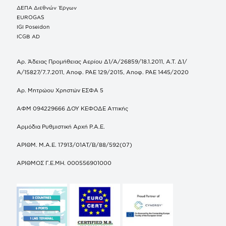
ΔΕΠΑ Διεθνών Έργων
EUROGAS
IGI Poseidon
ICGB AD
Αρ. Άδειας Προμήθειας Αερίου Δ1/Α/26859/18.1.2011, Α.Τ. Δ1/
Α/15827/7.7.2011, Αποφ. ΡΑΕ 129/2015, Αποφ. ΡΑΕ 1445/2020
Αρ. Μητρώου Χρηστών ΕΣΦΑ 5
ΑΦΜ 094229666 ΔΟΥ ΚΕΦΟΔΕ Αττικής
Αρμόδια Ρυθμιστική Αρχή Ρ.Α.Ε.
ΑΡΙΘΜ. Μ.Α.Ε. 17913/01ΑΤ/Β/88/592(07)
ΑΡΙΘΜΟΣ Γ.Ε.ΜΗ. 000556901000