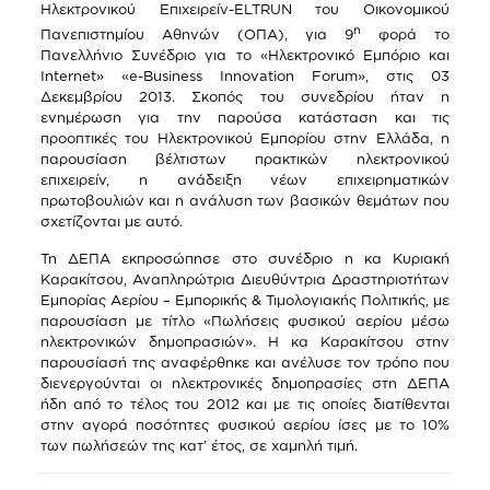
Ηλεκτρονικού Επιχειρείν-ELTRUN του Οικονομικού
η
Πανεπιστημίου Αθηνών (ΟΠΑ), για 9
φορά το
Πανελλήνιο Συνέδριο για το «Ηλεκτρονικό Εμπόριο και
Internet» «e-Business Innovation Forum», στις 03
Δεκεμβρίου 2013. Σκοπός του συνεδρίου ήταν η
ενημέρωση για την παρούσα κατάσταση και τις
προοπτικές του Ηλεκτρονικού Εμπορίου στην Ελλάδα, η
παρουσίαση βέλτιστων πρακτικών ηλεκτρονικού
επιχειρείν, η ανάδειξη νέων επιχειρηματικών
πρωτοβουλιών και η ανάλυση των βασικών θεμάτων που
σχετίζονται με αυτό.
Τη ΔΕΠΑ εκπροσώπησε στο συνέδριο η κα Κυριακή
Καρακίτσου, Αναπληρώτρια Διευθύντρια Δραστηριοτήτων
Εμπορίας Αερίου – Εμπορικής & Τιμολογιακής Πολιτικής, με
παρουσίαση με τίτλο «Πωλήσεις φυσικού αερίου μέσω
ηλεκτρονικών δημοπρασιών». Η κα Καρακίτσου στην
παρουσίασή της αναφέρθηκε και ανέλυσε τον τρόπο που
διενεργούνται οι ηλεκτρονικές δημοπρασίες στη ΔΕΠΑ
ήδη από το τέλος του 2012 και με τις οποίες διατίθενται
στην αγορά ποσότητες φυσικού αερίου ίσες με το 10%
των πωλήσεών της κατ’ έτος, σε χαμηλή τιμή.