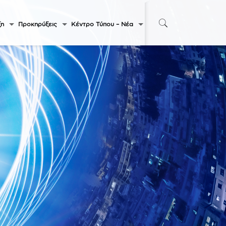
ξη
Προκηρύξεις
Κέντρο Τύπου – Νέα