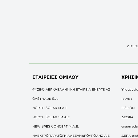
Διεύθυ
ΕΤΑΙΡΕΙΕΣ
ΟΜΙΛΟΥ
ΧΡΗΣΙ
ΦΥΣΙΚΟ ΑΕΡΙΟ-ΕΛΛΗΝΙΚΗ ΕΤΑΙΡΕΙΑ ΕΝΕΡΓΕΙΑΣ
Υπουργείο
GASTRADE S.A.
ΡΑΑΕΥ
NORTH SOLAR M.Α.Ε.
FISIKON
NORTH SOLAR 1 M.Α.Ε.
ΔΕΣΦΑ
NEW SPES CONCEPT Μ.Α.Ε.
enaon eda
ΗΛΕΚΤΡΟΠΑΡΑΓΩΓΗ ΑΛΕΞΑΝΔΡΟΥΠΟΛΗΣ A.E
ΔΕΠΑ Διε