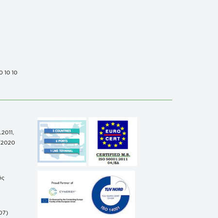
0 10 10
.2011,
/2020
ής
07)