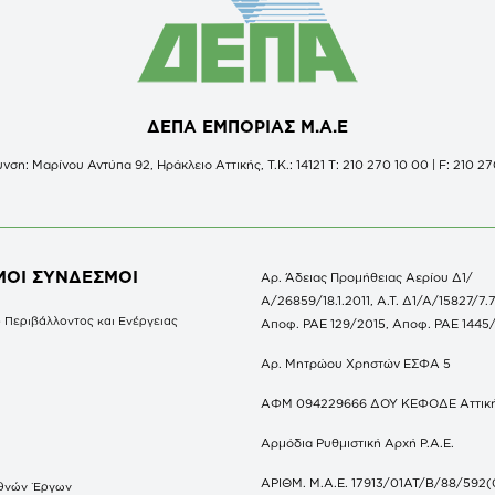
ΔΕΠΑ ΕΜΠΟΡΙΑΣ Μ.Α.Ε
νση: Μαρίνου Αντύπα 92, Ηράκλειο Αττικής, Τ.Κ.: 14121 Τ: 210 270 10 00 | F: 210 27
ΜΟΙ ΣΥΝΔΕΣΜΟΙ
Αρ. Άδειας Προμήθειας Αερίου Δ1/
Α/26859/18.1.2011, Α.Τ. Δ1/Α/15827/7.7
 Περιβάλλοντος και Ενέργειας
Αποφ. ΡΑΕ 129/2015, Αποφ. ΡΑΕ 1445
Αρ. Μητρώου Χρηστών ΕΣΦΑ 5
ΑΦΜ 094229666 ΔΟΥ ΚΕΦΟΔΕ Αττικ
Αρμόδια Ρυθμιστική Αρχή Ρ.Α.Ε.
ΑΡΙΘΜ. Μ.Α.Ε. 17913/01ΑΤ/Β/88/592(
θνών Έργων