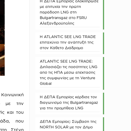
Η ΔΕΠΑ Εμπορίας ολοκλήρωσε
με επιτυχία την πρώτη
παράδοση LNG στη
Bulgartransgaz στο FSRU
Αλεξανδρούπολης
Η ATLANTIC SEE LNG TRADE
επιταχύνει την ανάπτυξή της
στον Κάθετο Διάδρομο
ATLANTIC SEE LNG TRADE:
Διπλασιάζει τις ποσότητες LNG
από τις ΗΠΑ μέσω επέκτασης
της συμφωνίας με τη Venture
Global
οινωνική
Η ΔΕΠΑ Εμπορίας κέρδισε τον
διαγωνισμό της Bulgartransgaz
ς» με την
για την προμήθεια LNG
ής και του
λάδα, που
ΔΕΠΑ Εμπορίας: Σύμβαση της
NORTH SOLAR με τον Δήμο
στη Στέγη