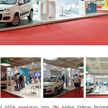
Η ΔΕΠΑ συμμετέχει στην 79η Διεθνή Έκθεση Θεσσαλ