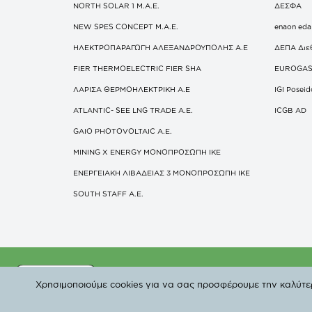
NORTH SOLAR 1 M.Α.Ε.
ΔΕΣΦΑ
NEW SPES CONCEPT Μ.Α.Ε.
enaon eda
ΗΛΕΚΤΡΟΠΑΡΑΓΩΓΗ ΑΛΕΞΑΝΔΡΟΥΠΟΛΗΣ A.E
ΔΕΠΑ Διε
FIER THERMOELECTRIC FIER SHA
EUROGA
ΛΑΡΙΣΑ ΘΕΡΜΟΗΛΕΚΤΡΙΚΗ A.E
IGI Posei
ATLANTIC- SEE LNG TRADE A.E.
ICGB AD
GAIO PHOTOVOLTAIC Α.Ε.
MINING X ENERGY ΜΟΝΟΠΡΟΣΩΠΗ ΙΚΕ
ΕΝΕΡΓΕΙΑΚΗ ΛΙΒΑΔΕΙΑΣ 3 ΜΟΝΟΠΡΟΣΩΠΗ ΙΚΕ
SOUTH STAFF Α.Ε.
© Copyright 2019 
Χρησιμοποιούμε cookies για να σας προσφέρουμε την καλύτερη