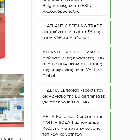
Bulgartransgaz στο FSRU
Αλεξανδρούπολης
Η ATLANTIC SEE LNG TRADE
επιταχύνει την ανάπτυξή της
στον Κάθετο Διάδρομο
ATLANTIC SEE LNG TRADE:
Διπλασιάζει τις ποσότητες LNG
από τις ΗΠΑ μέσω επέκτασης
της συμφωνίας με τη Venture
Global
Η ΔΕΠΑ Εμπορίας κέρδισε τον
διαγωνισμό της Bulgartransgaz
για την προμήθεια LNG
ΔΕΠΑ Εμπορίας: Σύμβαση της
NORTH SOLAR με τον Δήμο
Κοζάνης για έργα ενίσχυσης
τοπικών κοινοτήτων
ονίκης με