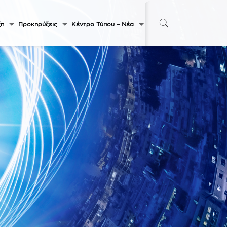
ξη
Προκηρύξεις
Κέντρο Τύπου – Νέα