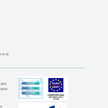
0 10 10
.2011,
/2020
ής