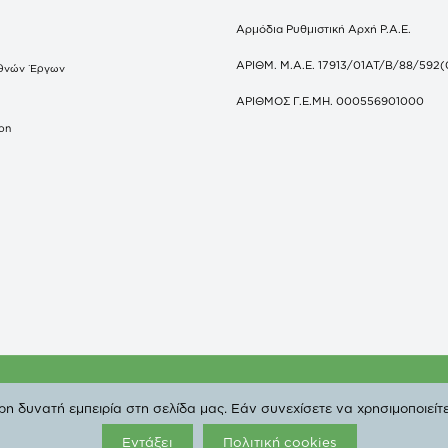
Αρμόδια Ρυθμιστική Αρχή Ρ.Α.Ε.
ΑΡΙΘΜ. Μ.Α.Ε. 17913/01ΑΤ/Β/88/592(
θνών Έργων
S
ΑΡΙΘΜΟΣ Γ.Ε.ΜΗ. 000556901000
don
ΔΕΠΑ | All Rights Reserved. |
Πολιτική Προστασίας Προσ
 δυνατή εμπειρία στη σελίδα μας. Εάν συνεχίσετε να χρησιμοποιείτε
Εντάξει
Πολιτική cookies