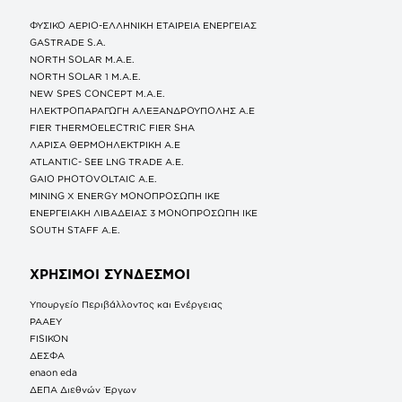
ΦΥΣΙΚΟ ΑΕΡΙΟ-ΕΛΛΗΝΙΚΗ ΕΤΑΙΡΕΙΑ ΕΝΕΡΓΕΙΑΣ
GASTRADE S.A.
NORTH SOLAR M.Α.Ε.
NORTH SOLAR 1 M.Α.Ε.
NEW SPES CONCEPT Μ.Α.Ε.
ΗΛΕΚΤΡΟΠΑΡΑΓΩΓΗ ΑΛΕΞΑΝΔΡΟΥΠΟΛΗΣ A.E
FIER THERMOELECTRIC FIER SHA
ΛΑΡΙΣΑ ΘΕΡΜΟΗΛΕΚΤΡΙΚΗ A.E
ATLANTIC- SEE LNG TRADE A.E.
GAIO PHOTOVOLTAIC Α.Ε.
MINING X ENERGY ΜΟΝΟΠΡΟΣΩΠΗ ΙΚΕ
ΕΝΕΡΓΕΙΑΚΗ ΛΙΒΑΔΕΙΑΣ 3 ΜΟΝΟΠΡΟΣΩΠΗ ΙΚΕ
SOUTH STAFF Α.Ε.
ΧΡΗΣΙΜΟΙ ΣΥΝΔΕΣΜΟΙ
Υπουργείο Περιβάλλοντος και Ενέργειας
ΡΑΑΕΥ
FISIKON
ΔΕΣΦΑ
enaon eda
ΔΕΠΑ Διεθνών Έργων