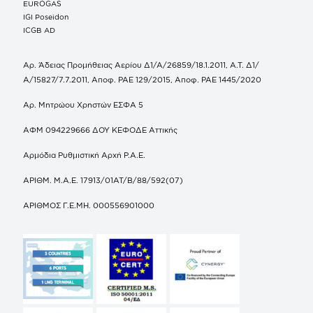
EUROGAS
IGI Poseidon
ICGB AD
Αρ. Άδειας Προμήθειας Αερίου Δ1/Α/26859/18.1.2011, Α.Τ. Δ1/
Α/15827/7.7.2011, Αποφ. ΡΑΕ 129/2015, Αποφ. ΡΑΕ 1445/2020
Αρ. Μητρώου Χρηστών ΕΣΦΑ 5
ΑΦΜ 094229666 ΔΟΥ ΚΕΦΟΔΕ Αττικής
Αρμόδια Ρυθμιστική Αρχή Ρ.Α.Ε.
ΑΡΙΘΜ. Μ.Α.Ε. 17913/01ΑΤ/Β/88/592(07)
ΑΡΙΘΜΟΣ Γ.Ε.ΜΗ. 000556901000