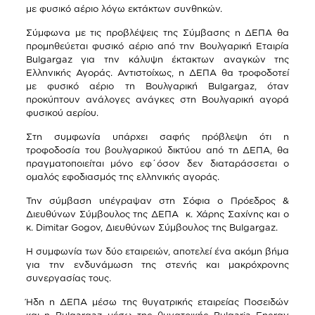
με φυσικό αέριο λόγω εκτάκτων συνθηκών.
Σύμφωνα με τις προβλέψεις της Σύμβασης η ΔΕΠΑ θα
προμηθεύεται φυσικό αέριο από την Βουλγαρική Εταιρία
Bulgargaz για την κάλυψη έκτακτων αναγκών της
Ελληνικής Αγοράς. Αντιστοίχως, η ΔΕΠΑ θα τροφοδοτεί
με φυσικό αέριο τη Βουλγαρική Bulgargaz, όταν
προκύπτουν ανάλογες ανάγκες στη Βουλγαρική αγορά
φυσικού αερίου.
Στη συμφωνία υπάρχει σαφής πρόβλεψη ότι η
τροφοδοσία του βουλγαρικού δικτύου από τη ΔΕΠΑ, θα
πραγματοποιείται μόνο εφ΄όσον δεν διαταράσσεται ο
ομαλός εφοδιασμός της ελληνικής αγοράς.
Την σύμβαση υπέγραψαν στη Σόφια o Πρόεδρος &
Διευθύνων Σύμβουλος της ΔΕΠΑ κ. Χάρης Σαχίνης και ο
κ. Dimitar Gogov, Διευθύνων Σύμβουλος της Bulgargaz.
Η συμφωνία των δύο εταιρειών, αποτελεί ένα ακόμη βήμα
για την ενδυνάμωση της στενής και μακρόχρονης
συνεργασίας τους.
Ήδη η ΔΕΠΑ μέσω της θυγατρικής εταιρείας Ποσειδών