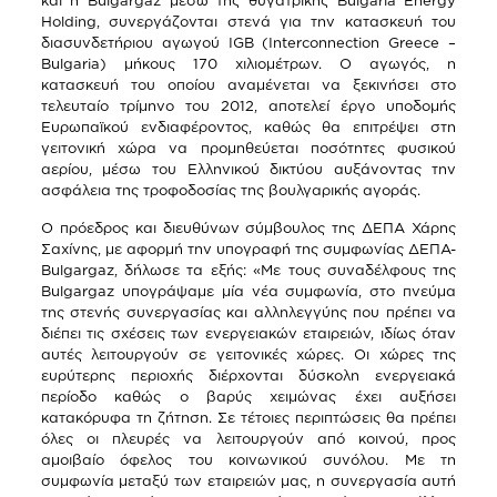
και η Βulgargaz μέσω της θυγατρικής Bulgaria Energy
Holding, συνεργάζονται στενά για την κατασκευή του
διασυνδετήριου αγωγού ΙGB (Interconnection Greece –
Bulgaria) μήκους 170 χιλιομέτρων. O αγωγός, η
κατασκευή του οποίου αναμένεται να ξεκινήσει στο
τελευταίο τρίμηνο του 2012, αποτελεί έργο υποδομής
Ευρωπαϊκού ενδιαφέροντος, καθώς θα επιτρέψει στη
γειτονική χώρα να προμηθεύεται ποσότητες φυσικού
αερίου, μέσω του Ελληνικού δικτύου αυξάνοντας την
ασφάλεια της τροφοδοσίας της βουλγαρικής αγοράς.
Ο πρόεδρος και διευθύνων σύμβουλος της ΔΕΠΑ Χάρης
Σαχίνης, με αφορμή την υπογραφή της συμφωνίας ΔΕΠΑ-
Bulgargaz, δήλωσε τα εξής: «Με τους συναδέλφους της
Bulgargaz υπογράψαμε μία νέα συμφωνία, στο πνεύμα
της στενής συνεργασίας και αλληλεγγύης που πρέπει να
διέπει τις σχέσεις των ενεργειακών εταιρειών, ιδίως όταν
αυτές λειτουργούν σε γειτονικές χώρες. Οι χώρες της
ευρύτερης περιοχής διέρχονται δύσκολη ενεργειακά
περίοδο καθώς ο βαρύς χειμώνας έχει αυξήσει
κατακόρυφα τη ζήτηση. Σε τέτοιες περιπτώσεις θα πρέπει
όλες οι πλευρές να λειτουργούν από κοινού, προς
αμοιβαίο όφελος του κοινωνικού συνόλου. Με τη
συμφωνία μεταξύ των εταιρειών μας, η συνεργασία αυτή