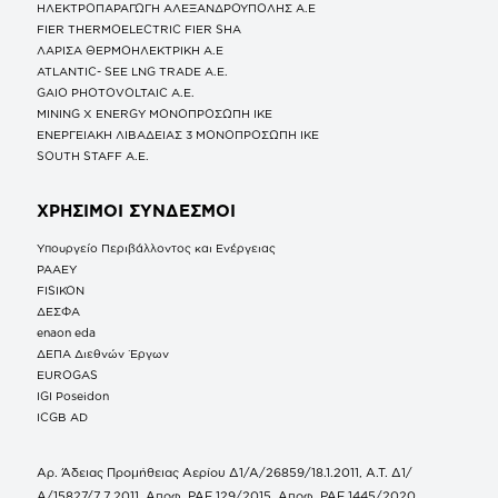
ΗΛΕΚΤΡΟΠΑΡΑΓΩΓΗ ΑΛΕΞΑΝΔΡΟΥΠΟΛΗΣ A.E
FIER THERMOELECTRIC FIER SHA
ΛΑΡΙΣΑ ΘΕΡΜΟΗΛΕΚΤΡΙΚΗ A.E
ATLANTIC- SEE LNG TRADE A.E.
GAIO PHOTOVOLTAIC Α.Ε.
MINING X ENERGY ΜΟΝΟΠΡΟΣΩΠΗ ΙΚΕ
ΕΝΕΡΓΕΙΑΚΗ ΛΙΒΑΔΕΙΑΣ 3 ΜΟΝΟΠΡΟΣΩΠΗ ΙΚΕ
SOUTH STAFF Α.Ε.
ΧΡΗΣΙΜΟΙ ΣΥΝΔΕΣΜΟΙ
Υπουργείο Περιβάλλοντος και Ενέργειας
ΡΑΑΕΥ
FISIKON
ΔΕΣΦΑ
enaon eda
ΔΕΠΑ Διεθνών Έργων
EUROGAS
IGI Poseidon
ICGB AD
Αρ. Άδειας Προμήθειας Αερίου Δ1/Α/26859/18.1.2011, Α.Τ. Δ1/
Α/15827/7.7.2011, Αποφ. ΡΑΕ 129/2015, Αποφ. ΡΑΕ 1445/2020