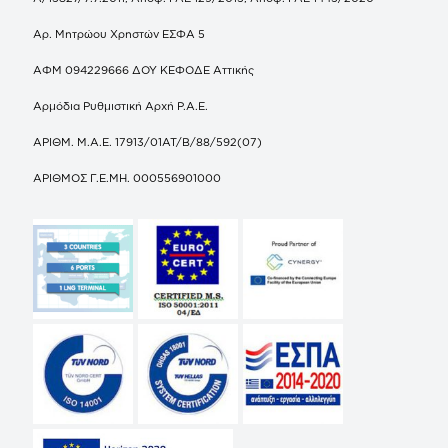
Αρ. Μητρώου Χρηστών ΕΣΦΑ 5
ΑΦΜ 094229666 ΔΟΥ ΚΕΦΟΔΕ Αττικής
Αρμόδια Ρυθμιστική Αρχή Ρ.Α.Ε.
ΑΡΙΘΜ. Μ.Α.Ε. 17913/01ΑΤ/Β/88/592(07)
ΑΡΙΘΜΟΣ Γ.Ε.ΜΗ. 000556901000