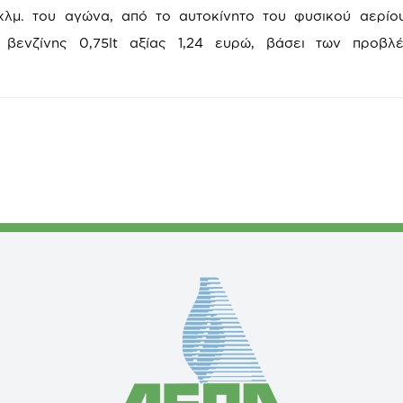
 χλμ. του αγώνα, από το αυτοκίνητο του φυσικού αερί
 βενζίνης 0,75lt αξίας 1,24 ευρώ, βάσει των προβλ