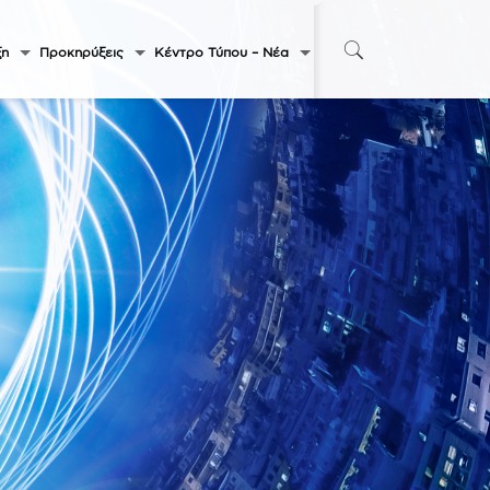
ξη
Προκηρύξεις
Κέντρο Τύπου – Νέα