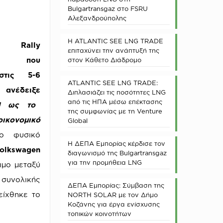
Bulgartransgaz στο FSRU
Αλεξανδρούπολης
Η ATLANTIC SEE LNG TRADE
Rally
επιταχύνει την ανάπτυξή της
των που
στον Κάθετο Διάδρομο
στις 5-6
ATLANTIC SEE LNG TRADE:
 ανέδειξε
Διπλασιάζει τις ποσότητες LNG
από τις ΗΠΑ μέσω επέκτασης
N
ως το
της συμφωνίας με τη Venture
κονομικό
Global
ο φυσικό
Η ΔΕΠΑ Εμπορίας κέρδισε τον
olkswagen
διαγωνισμό της Bulgartransgaz
για την προμήθεια LNG
ιμο μεταξύ
συνολικής
ΔΕΠΑ Εμπορίας: Σύμβαση της
είχθηκε το
NORTH SOLAR με τον Δήμο
Κοζάνης για έργα ενίσχυσης
τοπικών κοινοτήτων