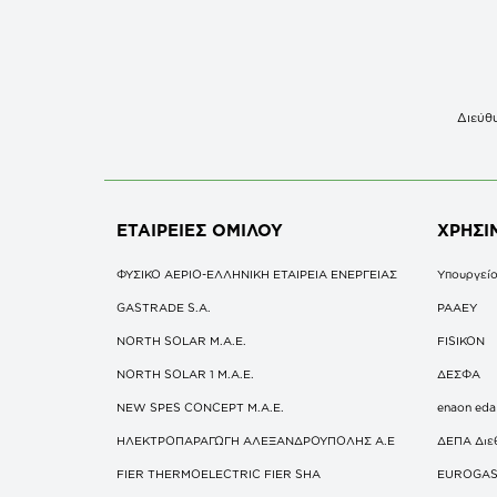
Διεύθυ
ΕΤΑΙΡΕΙΕΣ
ΟΜΙΛΟΥ
ΧΡΗΣΙ
ΦΥΣΙΚΟ ΑΕΡΙΟ-ΕΛΛΗΝΙΚΗ ΕΤΑΙΡΕΙΑ ΕΝΕΡΓΕΙΑΣ
Υπουργείο
GASTRADE S.A.
ΡΑΑΕΥ
NORTH SOLAR M.Α.Ε.
FISIKON
NORTH SOLAR 1 M.Α.Ε.
ΔΕΣΦΑ
NEW SPES CONCEPT Μ.Α.Ε.
enaon eda
ΗΛΕΚΤΡΟΠΑΡΑΓΩΓΗ ΑΛΕΞΑΝΔΡΟΥΠΟΛΗΣ A.E
ΔΕΠΑ Διε
FIER THERMOELECTRIC FIER SHA
EUROGA