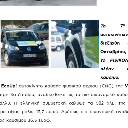
ο
Το
7
αυτοκινή
διεξήχθη 
Οκτωβρίου,
το
FISIKO
πλέον οι
καύσιμο.
T
ο
Eco
Up
!
αυτοκίνητο καύσης φυσικού αερίου (CNG) της
V
ρη Χατζητόλιο, αναδείχθηκε ως το πιο οικονομικό καύσ
λλυ. Η ελληνική συμμετοχή κάλυψε τα 582 χλμ. της 
ο αξίας μόλις 13,7 ευρώ. Αμέσως πιο οικονομικό αναδ
ος καυσίμου 36,3 ευρώ.