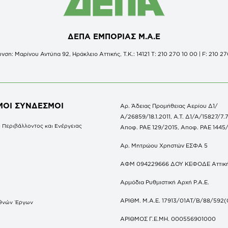
ΔΕΠΑ ΕΜΠΟΡΙΑΣ Μ.Α.Ε
νση: Μαρίνου Αντύπα 92, Ηράκλειο Αττικής, Τ.Κ.: 14121 Τ: 210 270 10 00 | F: 210 27
ΜΟΙ ΣΥΝΔΕΣΜΟΙ
Αρ. Άδειας Προμήθειας Αερίου Δ1/
Α/26859/18.1.2011, Α.Τ. Δ1/Α/15827/7.7
 Περιβάλλοντος και Ενέργειας
Αποφ. ΡΑΕ 129/2015, Αποφ. ΡΑΕ 1445
Αρ. Μητρώου Χρηστών ΕΣΦΑ 5
ΑΦΜ 094229666 ΔΟΥ ΚΕΦΟΔΕ Αττικ
Αρμόδια Ρυθμιστική Αρχή Ρ.Α.Ε.
ΑΡΙΘΜ. Μ.Α.Ε. 17913/01ΑΤ/Β/88/592(
θνών Έργων
S
ΑΡΙΘΜΟΣ Γ.Ε.ΜΗ. 000556901000