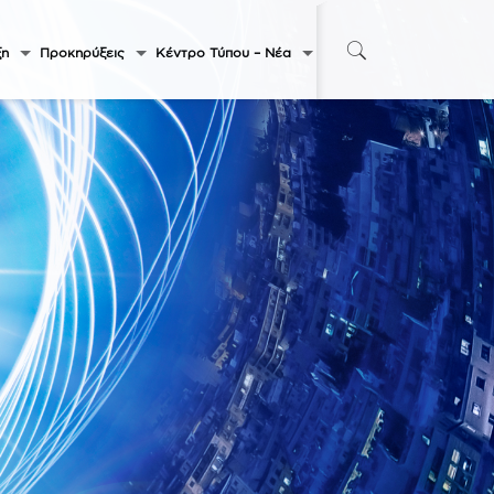
ξη
Προκηρύξεις
Κέντρο Τύπου – Νέα