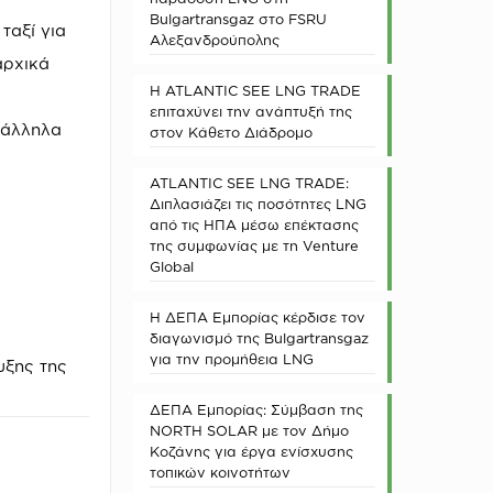
Bulgartransgaz στο FSRU
ταξί για
Αλεξανδρούπολης
αρχικά
Η ATLANTIC SEE LNG TRADE
επιταχύνει την ανάπτυξή της
τάλληλα
στον Κάθετο Διάδρομο
ATLANTIC SEE LNG TRADE:
Διπλασιάζει τις ποσότητες LNG
από τις ΗΠΑ μέσω επέκτασης
της συμφωνίας με τη Venture
Global
Η ΔΕΠΑ Εμπορίας κέρδισε τον
διαγωνισμό της Bulgartransgaz
για την προμήθεια LNG
υξης της
ΔΕΠΑ Εμπορίας: Σύμβαση της
NORTH SOLAR με τον Δήμο
Κοζάνης για έργα ενίσχυσης
τοπικών κοινοτήτων