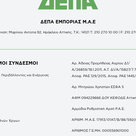
ΔΕΠΑ ΕΜΠΟΡΙΑΣ Μ.Α.Ε
νση: Μαρίνου Αντύπα 92, Ηράκλειο Αττικής, Τ.Κ.: 14121 Τ: 210 270 10 00 | F: 210 27
ΜΟΙ ΣΥΝΔΕΣΜΟΙ
Αρ. Άδειας Προμήθειας Αερίου Δ1/
Α/26859/18.1.2011, Α.Τ. Δ1/Α/15827/7.7
 Περιβάλλοντος και Ενέργειας
Αποφ. ΡΑΕ 129/2015, Αποφ. ΡΑΕ 1445
Αρ. Μητρώου Χρηστών ΕΣΦΑ 5
ΑΦΜ 094229666 ΔΟΥ ΚΕΦΟΔΕ Αττικ
Αρμόδια Ρυθμιστική Αρχή Ρ.Α.Ε.
ΑΡΙΘΜ. Μ.Α.Ε. 17913/01ΑΤ/Β/88/592(
θνών Έργων
S
ΑΡΙΘΜΟΣ Γ.Ε.ΜΗ. 000556901000