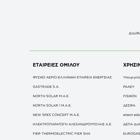
Διεύθυ
ΕΤΑΙΡΕΙΕΣ
ΟΜΙΛΟΥ
ΧΡΗΣΙ
ΦΥΣΙΚΟ ΑΕΡΙΟ-ΕΛΛΗΝΙΚΗ ΕΤΑΙΡΕΙΑ ΕΝΕΡΓΕΙΑΣ
Υπουργείο
GASTRADE S.A.
ΡΑΑΕΥ
NORTH SOLAR M.Α.Ε.
FISIKON
NORTH SOLAR 1 M.Α.Ε.
ΔΕΣΦΑ
NEW SPES CONCEPT Μ.Α.Ε.
enaon eda
ΗΛΕΚΤΡΟΠΑΡΑΓΩΓΗ ΑΛΕΞΑΝΔΡΟΥΠΟΛΗΣ A.E
ΔΕΠΑ Διε
FIER THERMOELECTRIC FIER SHA
EUROGA