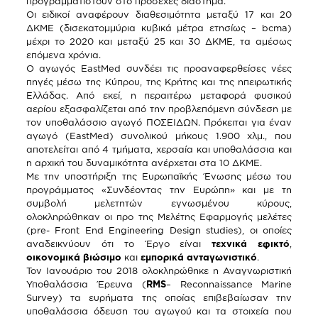
προγραμματιστούν στο προσεχές διάστημα.
Οι ειδικοί αναφέρουν διαθεσιμότητα μεταξύ 17 και 20
ΔΚΜΕ (δισεκατομμύρια κυβικά μέτρα ετησίως – bcma)
μέχρι το 2020 και μεταξύ 25 και 30 ΔΚΜΕ, τα αμέσως
επόμενα χρόνια.
Ο αγωγός EastMed συνδέει τις προαναφερθείσες νέες
πηγές μέσω της Κύπρου, της Κρήτης και της ηπειρωτικής
Ελλάδας. Από εκεί, η περαιτέρω μεταφορά φυσικού
αερίου εξασφαλίζεται από την προβλεπόμενη σύνδεση με
τον υποθαλάσσιο αγωγό ΠΟΣΕΙΔΩΝ. Πρόκειται για έναν
αγωγό (EastMed) συνολικού μήκους 1.900 χλμ., που
αποτελείται από 4 τμήματα, χερσαία και υποθαλάσσια και
η αρχική του δυναμικότητα ανέρχεται στα 10 ΔΚΜΕ.
Με την υποστήριξη της Ευρωπαϊκής Ένωσης μέσω του
προγράμματος «Συνδέοντας την Ευρώπη» και με τη
συμβολή μελετητών εγνωσμένου κύρους,
ολοκληρώθηκαν οι προ της Μελέτης Εφαρμογής μελέτες
(pre- Front End Engineering Design studies), οι οποίες
αναδεικνύουν ότι το Έργο είναι
τεχνικά εφικτό
,
οικονομικά βιώσιμο
και
εμπορικά ανταγωνιστικό
.
Τον Ιανουάριο του 2018 ολοκληρώθηκε η Αναγνωριστική
Υποθαλάσσια Έρευνα (
RMS
– Reconnaissance Marine
Survey) τα ευρήματα της οποίας επιβεβαίωσαν την
υποθαλάσσια όδευση του αγωγού και τα στοιχεία που