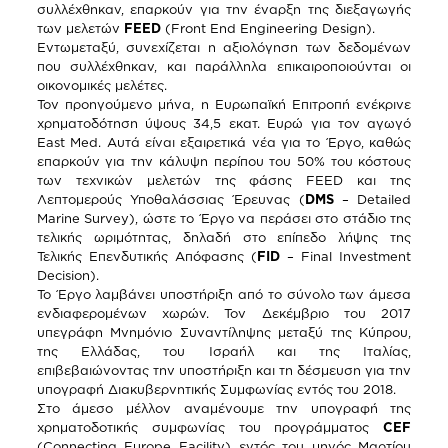
συλλέχθηκαν, επαρκούν για την έναρξη της διεξαγωγής
των μελετών
FEED
(Front End Engineering Design).
Εντωμεταξύ, συνεχίζεται η αξιολόγηση των δεδομένων
που συλλέχθηκαν, και παράλληλα επικαιροποιούνται οι
οικονομικές μελέτες.
Τον προηγούμενο μήνα, η Ευρωπαϊκή Επιτροπή ενέκρινε
χρηματοδότηση ύψους 34,5 εκατ. Ευρώ για τον αγωγό
East Med. Αυτά είναι εξαιρετικά νέα για το Έργο, καθώς
επαρκούν για την κάλυψη περίπου του 50% του κόστους
των τεχνικών μελετών της φάσης FEED και της
Λεπτομερούς Υποθαλάσσιας Έρευνας (
DMS
– Detailed
Marine Survey), ώστε το Έργο να περάσει στο στάδιο της
τελικής ωριμότητας, δηλαδή στο επίπεδο λήψης της
Τελικής Επενδυτικής Απόφασης (
FID
– Final Investment
Decision).
Το Έργο λαμβάνει υποστήριξη από το σύνολο των άμεσα
ενδιαφερομένων χωρών. Τον Δεκέμβριο του 2017
υπεγράφη Μνημόνιο Συναντίληψης μεταξύ της Κύπρου,
της Ελλάδας, του Ισραήλ και της Ιταλίας,
επιβεβαιώνοντας την υποστήριξη και τη δέσμευση για την
υπογραφή Διακυβερνητικής Συμφωνίας εντός του 2018.
Στο άμεσο μέλλον αναμένουμε την υπογραφή της
χρηματοδοτικής συμφωνίας του προγράμματος
CEF
(Connecting Europe Facility) εντός του μηνός Μαρτίου