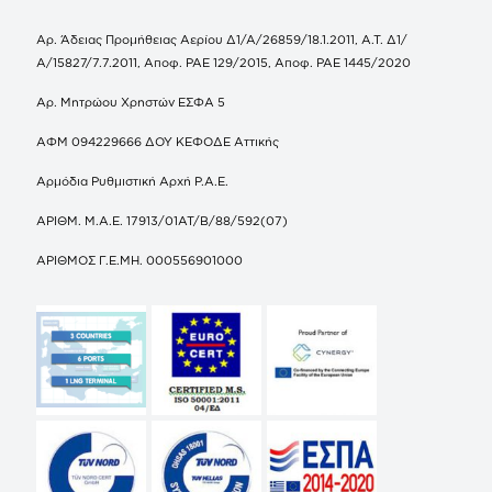
Αρ. Άδειας Προμήθειας Αερίου Δ1/Α/26859/18.1.2011, Α.Τ. Δ1/
Α/15827/7.7.2011, Αποφ. ΡΑΕ 129/2015, Αποφ. ΡΑΕ 1445/2020
Αρ. Μητρώου Χρηστών ΕΣΦΑ 5
ΑΦΜ 094229666 ΔΟΥ ΚΕΦΟΔΕ Αττικής
Αρμόδια Ρυθμιστική Αρχή Ρ.Α.Ε.
ΑΡΙΘΜ. Μ.Α.Ε. 17913/01ΑΤ/Β/88/592(07)
ΑΡΙΘΜΟΣ Γ.Ε.ΜΗ. 000556901000