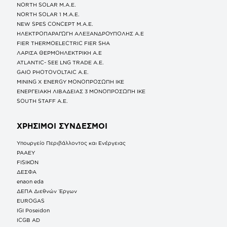
NORTH SOLAR M.Α.Ε.
NORTH SOLAR 1 M.Α.Ε.
NEW SPES CONCEPT Μ.Α.Ε.
ΗΛΕΚΤΡΟΠΑΡΑΓΩΓΗ ΑΛΕΞΑΝΔΡΟΥΠΟΛΗΣ A.E
FIER THERMOELECTRIC FIER SHA
ΛΑΡΙΣΑ ΘΕΡΜΟΗΛΕΚΤΡΙΚΗ A.E
ATLANTIC- SEE LNG TRADE A.E.
GAIO PHOTOVOLTAIC Α.Ε.
MINING X ENERGY ΜΟΝΟΠΡΟΣΩΠΗ ΙΚΕ
ΕΝΕΡΓΕΙΑΚΗ ΛΙΒΑΔΕΙΑΣ 3 ΜΟΝΟΠΡΟΣΩΠΗ ΙΚΕ
SOUTH STAFF Α.Ε.
ΧΡΗΣΙΜΟΙ ΣΥΝΔΕΣΜΟΙ
Υπουργείο Περιβάλλοντος και Ενέργειας
ΡΑΑΕΥ
FISIKON
ΔΕΣΦΑ
enaon eda
ΔΕΠΑ Διεθνών Έργων
EUROGAS
IGI Poseidon
ICGB AD