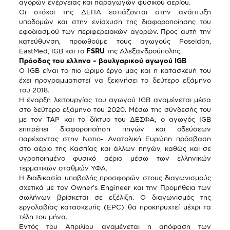
αγορών ενέργειας και παραγωγών φυσικού αερίου.
Οι στόχοι της ΔΕΠΑ εστιάζονται στην ανάπτυξη
υποδομών και στην ενίσχυση της διαφοροποίησης του
εφοδιασμού των περιφερειακών αγορών. Προς αυτή την
κατεύθυνση, προωθούμε τους αγωγούς Poseidon,
EastMed, IGB και το
FSRU
της Αλεξανδρούπολης.
Πρόοδος του ελληνο – βουλγαρικού αγωγού
IGB
Ο IGB είναι το πιο ώριμο έργο μας και η κατασκευή του
έχει προγραμματιστεί να ξεκινήσει το δεύτερο εξάμηνο
του 2018.
Η έναρξη λειτουργίας του αγωγού IGB αναμένεται μέσα
στο δεύτερο εξάμηνο του 2020. Μέσω της σύνδεσής του
με τον ΤΑΡ και το δίκτυο του ΔΕΣΦΑ, ο αγωγός IGB
επιτρέπει διαφοροποίηση πηγών και οδεύσεων
παρέχοντας στην Νοτιο- Ανατολική Ευρώπη πρόσβαση
στο αέριο της Κασπίας και άλλων πηγών, καθώς και σε
υγροποιημένο φυσικό αέριο μέσω των ελληνικών
τερματικών σταθμών ΥΦΑ.
Η διαδικασία υποβολής προσφορών στους διαγωνισμούς
σχετικά με τον Owner’s Engineer και την Προμήθεια των
σωλήνων βρίσκεται σε εξέλιξη. Ο διαγωνισμός της
εργολαβίας κατασκευής (EPC) θα προκηρυχτεί μέχρι τα
τέλη του μήνα.
Εντός του Απριλίου αναμένεται η απόφαση των