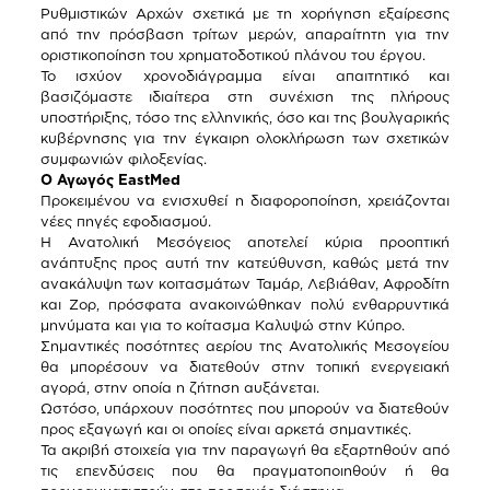
Ρυθμιστικών Αρχών σχετικά με τη χορήγηση εξαίρεσης
από την πρόσβαση τρίτων μερών, απαραίτητη για την
οριστικοποίηση του χρηματοδοτικού πλάνου του έργου.
Το ισχύον χρονοδιάγραμμα είναι απαιτητικό και
βασιζόμαστε ιδιαίτερα στη συνέχιση της πλήρους
υποστήριξης, τόσο της ελληνικής, όσο και της βουλγαρικής
κυβέρνησης για την έγκαιρη ολοκλήρωση των σχετικών
συμφωνιών φιλοξενίας.
Ο Αγωγός
East
Med
Προκειμένου να ενισχυθεί η διαφοροποίηση, χρειάζονται
νέες πηγές εφοδιασμού.
Η Ανατολική Μεσόγειος αποτελεί κύρια προοπτική
ανάπτυξης προς αυτή την κατεύθυνση, καθώς μετά την
ανακάλυψη των κοιτασμάτων Ταμάρ, Λεβιάθαν, Αφροδίτη
και Ζορ, πρόσφατα ανακοινώθηκαν πολύ ενθαρρυντικά
μηνύματα και για το κοίτασμα Καλυψώ στην Κύπρο.
Σημαντικές ποσότητες αερίου της Ανατολικής Μεσογείου
θα μπορέσουν να διατεθούν στην τοπική ενεργειακή
αγορά, στην οποία η ζήτηση αυξάνεται.
Ωστόσο, υπάρχουν ποσότητες που μπορούν να διατεθούν
προς εξαγωγή και οι οποίες είναι αρκετά σημαντικές.
Τα ακριβή στοιχεία για την παραγωγή θα εξαρτηθούν από
τις επενδύσεις που θα πραγματοποιηθούν ή θα