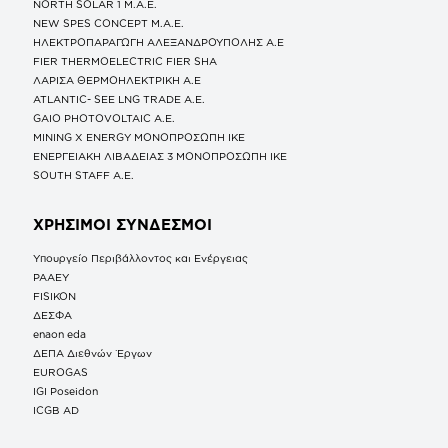
NORTH SOLAR 1 M.Α.Ε.
NEW SPES CONCEPT Μ.Α.Ε.
ΗΛΕΚΤΡΟΠΑΡΑΓΩΓΗ ΑΛΕΞΑΝΔΡΟΥΠΟΛΗΣ A.E
FIER THERMOELECTRIC FIER SHA
ΛΑΡΙΣΑ ΘΕΡΜΟΗΛΕΚΤΡΙΚΗ A.E
ATLANTIC- SEE LNG TRADE A.E.
GAIO PHOTOVOLTAIC Α.Ε.
MINING X ENERGY ΜΟΝΟΠΡΟΣΩΠΗ ΙΚΕ
ΕΝΕΡΓΕΙΑΚΗ ΛΙΒΑΔΕΙΑΣ 3 ΜΟΝΟΠΡΟΣΩΠΗ ΙΚΕ
SOUTH STAFF Α.Ε.
ΧΡΗΣΙΜΟΙ ΣΥΝΔΕΣΜΟΙ
Υπουργείο Περιβάλλοντος και Ενέργειας
ΡΑΑΕΥ
FISIKON
ΔΕΣΦΑ
enaon eda
ΔΕΠΑ Διεθνών Έργων
EUROGAS
IGI Poseidon
ICGB AD