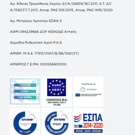
Αρ. Άδειας Προμήθειας Αερίου Δ1/Α/26859/18.1.2011, Α.Τ. Δ1/
Α/15827/7.7.2011, Αποφ. ΡΑΕ 129/2015, Αποφ. ΡΑΕ 1445/2020
Αρ. Μητρώου Χρηστών ΕΣΦΑ 5
ΑΦΜ 094229666 ΔΟΥ ΚΕΦΟΔΕ Αττικής
Αρμόδια Ρυθμιστική Αρχή Ρ.Α.Ε.
ΑΡΙΘΜ. Μ.Α.Ε. 17913/01ΑΤ/Β/88/592(07)
ΑΡΙΘΜΟΣ Γ.Ε.ΜΗ. 000556901000