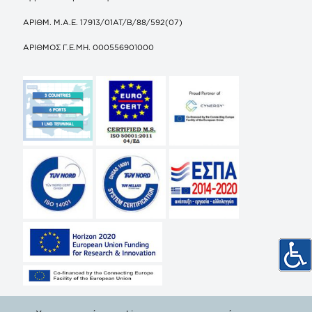
ΑΡΙΘΜ. Μ.Α.Ε. 17913/01ΑΤ/Β/88/592(07)
ΑΡΙΘΜΟΣ Γ.Ε.ΜΗ. 000556901000