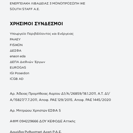
ΕΝΕΡΓΕΙΑΚΗ ΛΙΒΑΔΕΙΑΣ 3 ΜΟΝΟΠΡΟΣΩΠΗ ΙΚΕ
SOUTH STAFF Α.Ε.
ΧΡΗΣΙΜΟΙ ΣΥΝΔΕΣΜΟΙ
Υπουργείο Περιβάλλοντος και Ενέργειας
ΡΑΑΕΥ
FISIKON
ΔΕΣΦΑ
enaon eda
ΔΕΠΑ Διεθνών Έργων
EUROGAS
IGI Poseidon
ICGB AD
Αρ. Άδειας Προμήθειας Αερίου Δ1/Α/26859/18.1.2011, Α.Τ. Δ1/
Α/15827/7.7.2011, Αποφ. ΡΑΕ 129/2015, Αποφ. ΡΑΕ 1445/2020
Αρ. Μητρώου Χρηστών ΕΣΦΑ 5
ΑΦΜ 094229666 ΔΟΥ ΚΕΦΟΔΕ Αττικής
Αρμόδια Ρυθμιστική Αρχή Ρ.Α.Ε.