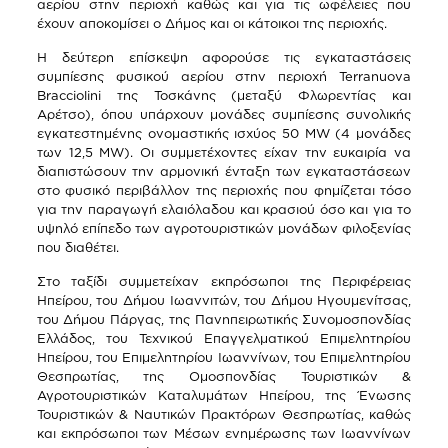
αερίου στην περιοχή καθώς και για τις ωφέλειες που
έχουν αποκομίσει ο Δήμος και οι κάτοικοι της περιοχής.
Η δεύτερη επίσκεψη αφορούσε τις εγκαταστάσεις
συμπίεσης φυσικού αερίου στην περιοχή Terranuova
Bracciolini της Τοσκάνης (μεταξύ Φλωρεντίας και
Αρέτσο), όπου υπάρχουν μονάδες συμπίεσης συνολικής
εγκατεστημένης ονομαστικής ισχύος 50 MW (4 μονάδες
των 12,5 MW). Οι συμμετέχοντες είχαν την ευκαιρία να
διαπιστώσουν την αρμονική ένταξη των εγκαταστάσεων
στο φυσικό περιβάλλον της περιοχής που φημίζεται τόσο
για την παραγωγή ελαιόλαδου και κρασιού όσο και για το
υψηλό επίπεδο των αγροτουριστικών μονάδων φιλοξενίας
που διαθέτει.
Στο ταξίδι συμμετείχαν εκπρόσωποι της Περιφέρειας
Ηπείρου, του Δήμου Ιωαννιτών, του Δήμου Ηγουμενίτσας,
του Δήμου Πάργας, της Πανηπειρωτικής Συνομοσπονδίας
Ελλάδος, του Τεχνικού Επαγγελματικού Επιμελητηρίου
Ηπείρου, του Επιμελητηρίου Ιωαννίνων, του Επιμελητηρίου
Θεσπρωτίας, της Ομοσπονδίας Τουριστικών &
Αγροτουριστικών Καταλυμάτων Ηπείρου, της Ένωσης
Τουριστικών & Ναυτικών Πρακτόρων Θεσπρωτίας, καθώς
και εκπρόσωποι των Μέσων ενημέρωσης των Ιωαννίνων