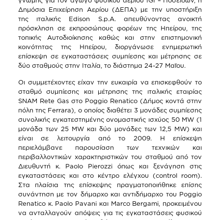
γνώμης για τον αγωγό φυσικού αερίου IGI – Ποσειδών, η
Δημόσια Επιχείρηση Αερίου (ΔΕΠΑ) με την υποστήριξη
της ιταλικής Edison S.p.A. απευθύνοντας ανοικτή
πρόσκληση σε εκπροσώπους φορέων της Ηπείρου, της
τοπικής Αυτοδιοίκησης καθώς και στην επιστημονική
κοινότητας της Ηπείρου, διοργάνωσε ενημερωτική
επίσκεψη σε εγκαταστάσεις συμπίεσης και μέτρησης σε
δύο σταθμούς στην Ιταλία, το διάστημα 24-27 Μαΐου.
Οι συμμετέχοντες είχαν την ευκαιρία να επισκεφθούν το
σταθμό συμπίεσης και μέτρησης της ιταλικής εταιρίας
SNAM Rete Gas στo Poggio Renatico (Δήμος κοντά στην
πόλη της Ferrara), ο οποίος διαθέτει 3 μονάδες συμπίεσης
συνολικής εγκατεστημένης ονομαστικής ισχύος 50 MW (1
μονάδα των 25 MW και δύο μονάδες των 12,5 MW) και
είναι σε λειτουργία από το 2009. Η επίσκεψη
περιελάμβανε παρουσίαση των τεχνικών και
περιβαλλοντικών χαρακτηριστικών του σταθμού από τον
Διευθυντή κ. Paolo Pierozzi όπως και ξενάγηση στις
εγκαταστάσεις και στο κέντρο ελέγχου (control room).
Στα πλαίσια της επίσκεψης πραγματοποιήθηκε επίσης
συνάντηση με τον δήμαρχο και αντιδήμαρχο του Poggio
Renatico κ. Paolo Pavani και Marco Bergami, προκειμένου
να ανταλλαγούν απόψεις για τις εγκαταστάσεις φυσικού