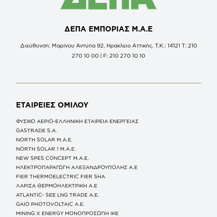
ΔΕΠΑ ΕΜΠΟΡΙΑΣ Μ.Α.Ε
Διεύθυνση: Μαρίνου Αντύπα 92, Ηράκλειο Αττικής, Τ.Κ.: 14121 Τ: 210
270 10 00 | F: 210 270 10 10
ΕΤΑΙΡΕΙΕΣ
ΟΜΙΛΟΥ
ΦΥΣΙΚΟ ΑΕΡΙΟ-ΕΛΛΗΝΙΚΗ ΕΤΑΙΡΕΙΑ ΕΝΕΡΓΕΙΑΣ
GASTRADE S.A.
NORTH SOLAR M.Α.Ε.
NORTH SOLAR 1 M.Α.Ε.
NEW SPES CONCEPT Μ.Α.Ε.
ΗΛΕΚΤΡΟΠΑΡΑΓΩΓΗ ΑΛΕΞΑΝΔΡΟΥΠΟΛΗΣ A.E
FIER THERMOELECTRIC FIER SHA
ΛΑΡΙΣΑ ΘΕΡΜΟΗΛΕΚΤΡΙΚΗ A.E
ATLANTIC- SEE LNG TRADE A.E.
GAIO PHOTOVOLTAIC Α.Ε.
MINING X ENERGY ΜΟΝΟΠΡΟΣΩΠΗ ΙΚΕ