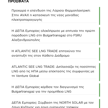
ΠΡΟΣΦΑΤΑ
Προχωρά η επένδυση της Λάρισα Θερμοηλεκτρική:
Στην AVAX η κατασκευή της νέας μονάδας
ηλεκτροπαραγωγής
Η ΔΕΠΑ Εμπορίας ολοκλήρωσε με επιτυχία την πρώτη
παράδοση LNG στη Bulgartransgaz στο FSRU
Αλεξανδρούπολης
Η ATLANTIC SEE LNG TRADE επιταχύνει την
ανάπτυξή της στον Κάθετο Διάδρομο
ATLANTIC SEE LNG TRADE: Διπλασιάζει τις ποσότητες
LNG από τις ΗΠΑ μέσω επέκτασης της συμφωνίας με
τη Venture Global
Η ΔΕΠΑ Εμπορίας κέρδισε τον διαγωνισμό της
Bulgartransgaz για την προμήθεια LNG
ΔΕΠΑ Εμπορίας: Σύμβαση της NORTH SOLAR με τον
Δήμο Κοζάνης για έργα ενίσχυσης τοπικών