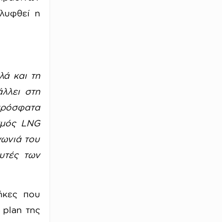
αλυφθεί η
ά και τη
λλει στη
 πρόσφατα
αθμός
LNG
γωνιά του
υτές των
ήκες που
plan
της