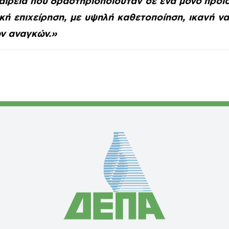
αιρεία που δραστηριοποιούταν σε ένα μόνο προϊό
κή επιχείρηση, με υψηλή καθετοποίηση, ικανή ν
ν αναγκών.»