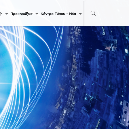
ξη
Προκηρύξεις
Κέντρο Τύπου – Νέα