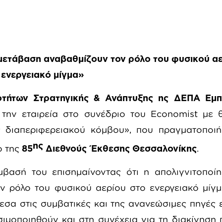
 μετάβαση αναβαθμίζουν τον ρόλο του φυσικού α
ενεργειακό μίγμα»
οτήτων Στρατηγικής & Ανάπτυξης ης ΔΕΠΑ Εμπο
 την εταιρεία στο συνέδριο του
Economist
με θ
 διαπεριφερειακού κόμβου», που πραγματοποιή
ης
ο της
85
Διεθνούς Έκθεσης Θεσσαλονίκης
.
βασή του επισημαίνοντας ότι η απολιγνιτοποίη
ν ρόλο του φυσικού αερίου στο ενεργειακό μίγ
σα στις συμβατικές και της ανανεώσιμες πηγές 
ιμοποιηθούν και στη συνέχεια για τη διακίνηση