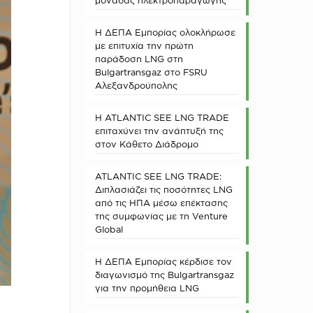
μονάδας ηλεκτροπαραγωγής
Η ΔΕΠΑ Εμπορίας ολοκλήρωσε
με επιτυχία την πρώτη
παράδοση LNG στη
Bulgartransgaz στο FSRU
Αλεξανδρούπολης
Η ATLANTIC SEE LNG TRADE
επιταχύνει την ανάπτυξή της
στον Κάθετο Διάδρομο
ATLANTIC SEE LNG TRADE:
Διπλασιάζει τις ποσότητες LNG
από τις ΗΠΑ μέσω επέκτασης
της συμφωνίας με τη Venture
Global
Η ΔΕΠΑ Εμπορίας κέρδισε τον
διαγωνισμό της Bulgartransgaz
για την προμήθεια LNG