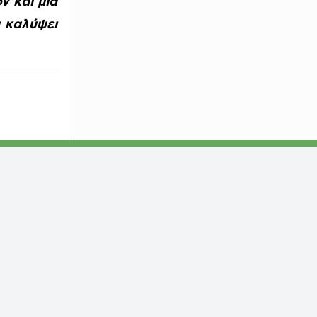
ν και μια
α καλύψει