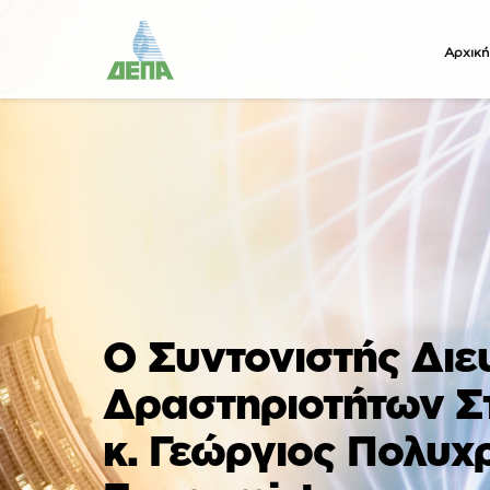
Αρχική
O Συντονιστής Διε
Δραστηριοτήτων Σ
κ. Γεώργιος Πολυχ