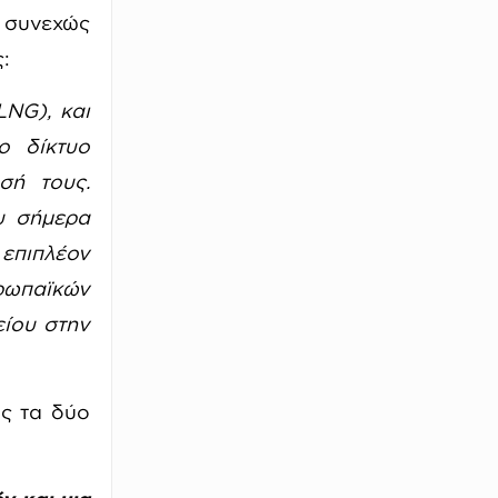
ι συνεχώς
:
LNG), και
ο δίκτυο
σή τους.
υ σήμερα
 επιπλέον
ρωπαϊκών
είου στην
ας τα δύο