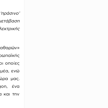
‘πράσινο’
 μετάβαση
λεκτρικής
καθαρών»
υρωπαϊκής
οι οποίες
μέα, ενώ
ώρα μας.
gon, ένα
 και την