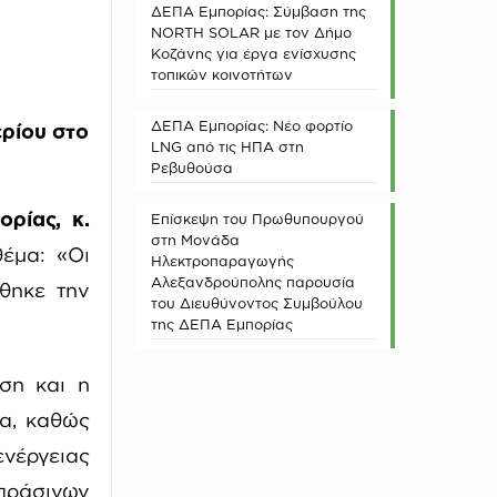
ΔΕΠΑ Εμπορίας: Σύμβαση της
NORTH SOLAR με τον Δήμο
Κοζάνης για έργα ενίσχυσης
τοπικών κοινοτήτων
ΔΕΠΑ Εμπορίας: Νέο φορτίο
ερίου στο
LNG από τις ΗΠΑ στη
Ρεβυθούσα
ρίας, κ.
Επίσκεψη του Πρωθυπουργού
στη Μονάδα
έμα: «Οι
Ηλεκτροπαραγωγής
Αλεξανδρούπολης παρουσία
θηκε την
του Διευθύνοντος Συμβούλου
της ΔΕΠΑ Εμπορίας
ση και η
μα, καθώς
ενέργειας
 πράσινων