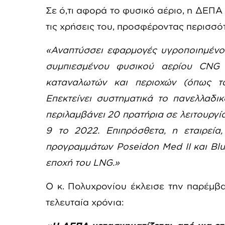
Σε ό,τι αφορά το φυσικό αέριο, η ΔΕΠΑ
τις χρήσεις του, προσφέροντας περισσό
«Αναπτύσσει εφαρμογές υγροποιημένου
συμπιεσμένου φυσικού αερίου CNG
καταναλωτών και περιοχών (όπως τα
Επεκτείνει συστηματικά το πανελλαδι
περιλαμβάνει 20 πρατήρια σε λειτουργί
9 το 2022. Επιπρόσθετα, η εταιρεία
προγραμμάτων
Poseidon
Med
II
και
Bl
εποχή του
LNG
.»
Ο κ. Πολυχρονίου έκλεισε την παρέμβα
τελευταία χρόνια: