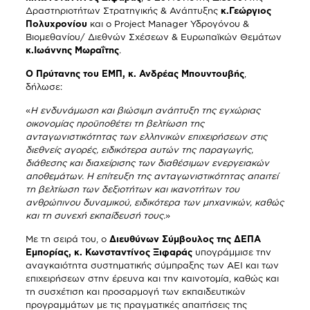
Δραστηριοτήτων Στρατηγικής & Ανάπτυξης
κ.Γεώργιος
Πολυχρονίου
και ο Project Manager Υδρογόνου &
Βιομεθανίου/ Διεθνών Σχέσεων & Ευρωπαϊκών Θεμάτων
κ.Ιωάννης Μωραΐτης
.
Ο Πρύτανης του ΕΜΠ, κ. Ανδρέας Μπουντουβής
,
δήλωσε:
«
Η ενδυνάμωση και βιώσιμη ανάπτυξη της εγχώριας
οικονομίας προϋποθέτει τη βελτίωση της
ανταγωνιστικότητας των ελληνικών επιχειρήσεων στις
διεθνείς αγορές, ειδικότερα αυτών της παραγωγής,
διάθεσης και διαχείρισης των διαθέσιμων ενεργειακών
αποθεμάτων. Η επίτευξη της ανταγωνιστικότητας απαιτεί
τη βελτίωση των δεξιοτήτων και ικανοτήτων του
ανθρώπινου δυναμικού, ειδικότερα των μηχανικών, καθώς
και τη συνεχή εκπαίδευσή τους.
»
Με τη σειρά του, ο
Διευθύνων Σύμβουλος της ΔΕΠΑ
Εμπορίας, κ. Κωνσταντίνος Ξιφαράς
υπογράμμισε την
αναγκαιότητα συστηματικής σύμπραξης των ΑΕΙ και των
επιχειρήσεων στην έρευνα και την καινοτομία, καθώς και
τη συσχέτιση και προσαρμογή των εκπαιδευτικών
προγραμμάτων με τις πραγματικές απαιτήσεις της