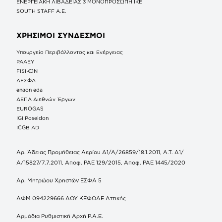
ΕΝΕΡΓΕΙΑΚΗ ΛΙΒΑΔΕΙΑΣ 3 ΜΟΝΟΠΡΟΣΩΠΗ ΙΚΕ
SOUTH STAFF Α.Ε.
ΧΡΗΣΙΜΟΙ ΣΥΝΔΕΣΜΟΙ
Υπουργείο Περιβάλλοντος και Ενέργειας
ΡΑΑΕΥ
FISIKON
ΔΕΣΦΑ
enaon eda
ΔΕΠΑ Διεθνών Έργων
EUROGAS
IGI Poseidon
ICGB AD
Αρ. Άδειας Προμήθειας Αερίου Δ1/Α/26859/18.1.2011, Α.Τ. Δ1/
Α/15827/7.7.2011, Αποφ. ΡΑΕ 129/2015, Αποφ. ΡΑΕ 1445/2020
Αρ. Μητρώου Χρηστών ΕΣΦΑ 5
ΑΦΜ 094229666 ΔΟΥ ΚΕΦΟΔΕ Αττικής
Αρμόδια Ρυθμιστική Αρχή Ρ.Α.Ε.