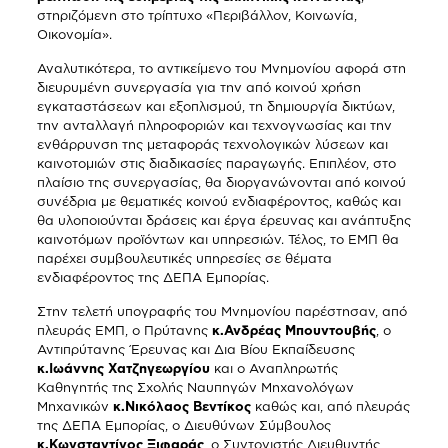
στηριζόμενη στο τρίπτυχο «Περιβάλλον, Κοινωνία,
Οικονομία».
Αναλυτικότερα, το αντικείμενο του Μνημονίου αφορά στη
διευρυμένη συνεργασία για την από κοινού χρήση
εγκαταστάσεων και εξοπλισμού, τη δημιουργία δικτύων,
την ανταλλαγή πληροφοριών και τεχνογνωσίας και την
ενθάρρυνση της μεταφοράς τεχνολογικών λύσεων και
καινοτομιών στις διαδικασίες παραγωγής. Επιπλέον, στο
πλαίσιο της συνεργασίας, θα διοργανώνονται από κοινού
συνέδρια με θεματικές κοινού ενδιαφέροντος, καθώς και
θα υλοποιούνται δράσεις και έργα έρευνας και ανάπτυξης
καινοτόμων προϊόντων και υπηρεσιών. Τέλος, το ΕΜΠ θα
παρέχει συμβουλευτικές υπηρεσίες σε θέματα
ενδιαφέροντος της ΔΕΠΑ Εμπορίας.
Στην τελετή υπογραφής του Μνημονίου παρέστησαν, από
πλευράς ΕΜΠ, ο Πρύτανης
κ.Ανδρέας Μπουντουβής
, ο
Αντιπρύτανης Έρευνας και Δια Βίου Εκπαίδευσης
κ.Ιωάννης Χατζηγεωργίου
και ο Αναπληρωτής
Καθηγητής της Σχολής Ναυπηγών Μηχανολόγων
Μηχανικών
κ.Νικόλαος Βεντίκος
καθώς και, από πλευράς
της ΔΕΠΑ Εμπορίας, ο Διευθύνων Σύμβουλος
κ.Κωνσταντίνος Ξιφαράς
, ο Συντονιστής Διευθυντής