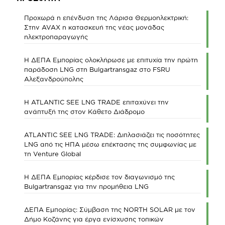
Προχωρά η επένδυση της Λάρισα Θερμοηλεκτρική:
Στην AVAX η κατασκευή της νέας μονάδας
ηλεκτροπαραγωγής
Η ΔΕΠΑ Εμπορίας ολοκλήρωσε με επιτυχία την πρώτη
παράδοση LNG στη Bulgartransgaz στο FSRU
Αλεξανδρούπολης
Η ATLANTIC SEE LNG TRADE επιταχύνει την
ανάπτυξή της στον Κάθετο Διάδρομο
ATLANTIC SEE LNG TRADE: Διπλασιάζει τις ποσότητες
LNG από τις ΗΠΑ μέσω επέκτασης της συμφωνίας με
τη Venture Global
Η ΔΕΠΑ Εμπορίας κέρδισε τον διαγωνισμό της
Bulgartransgaz για την προμήθεια LNG
ΔΕΠΑ Εμπορίας: Σύμβαση της NORTH SOLAR με τον
Δήμο Κοζάνης για έργα ενίσχυσης τοπικών