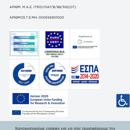
ΑΡΙΘΜ. Μ.Α.Ε. 17913/01ΑΤ/Β/88/592(07)
ΑΡΙΘΜΟΣ Γ.Ε.ΜΗ. 000556901000
Χρησιμοποιούμε cookies για να σας προσφέρουμε την