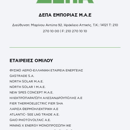
ΔΕΠΑ ΕΜΠΟΡΙΑΣ Μ.Α.Ε
Διεύθυνση: Μαρίνου Αντύπα 92, Ηράκλειο Αττικής, Τ.Κ.: 14121 Τ: 210
270 10 00 | F: 210 270 10 10
ΕΤΑΙΡΕΙΕΣ
ΟΜΙΛΟΥ
ΦΥΣΙΚΟ ΑΕΡΙΟ-ΕΛΛΗΝΙΚΗ ΕΤΑΙΡΕΙΑ ΕΝΕΡΓΕΙΑΣ
GASTRADE S.A.
NORTH SOLAR M.Α.Ε.
NORTH SOLAR 1 M.Α.Ε.
NEW SPES CONCEPT Μ.Α.Ε.
ΗΛΕΚΤΡΟΠΑΡΑΓΩΓΗ ΑΛΕΞΑΝΔΡΟΥΠΟΛΗΣ A.E
FIER THERMOELECTRIC FIER SHA
ΛΑΡΙΣΑ ΘΕΡΜΟΗΛΕΚΤΡΙΚΗ A.E
ATLANTIC- SEE LNG TRADE A.E.
GAIO PHOTOVOLTAIC Α.Ε.
MINING X ENERGY ΜΟΝΟΠΡΟΣΩΠΗ ΙΚΕ