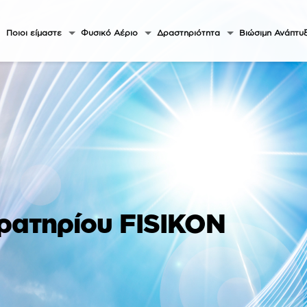
Ποιοι είμαστε
Φυσικό Αέριο
Δραστηριότητα
Βιώσιμη Ανάπτυ
ρατηρίου FISIKON