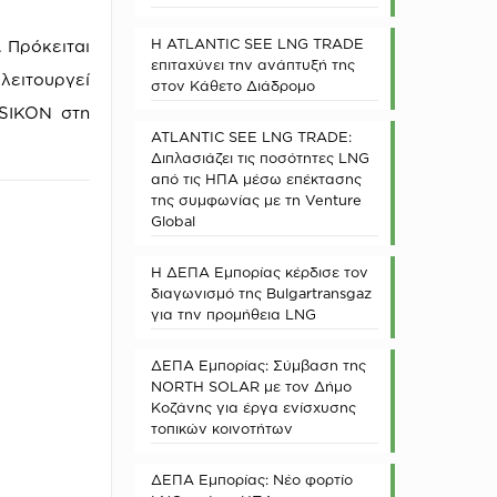
Η ATLANTIC SEE LNG TRADE
 Πρόκειται
επιταχύνει την ανάπτυξή της
λειτουργεί
στον Κάθετο Διάδρομο
ISIKON στη
ATLANTIC SEE LNG TRADE:
Διπλασιάζει τις ποσότητες LNG
από τις ΗΠΑ μέσω επέκτασης
της συμφωνίας με τη Venture
Global
Η ΔΕΠΑ Εμπορίας κέρδισε τον
διαγωνισμό της Bulgartransgaz
για την προμήθεια LNG
ΔΕΠΑ Εμπορίας: Σύμβαση της
NORTH SOLAR με τον Δήμο
Κοζάνης για έργα ενίσχυσης
τοπικών κοινοτήτων
ΔΕΠΑ Εμπορίας: Νέο φορτίο