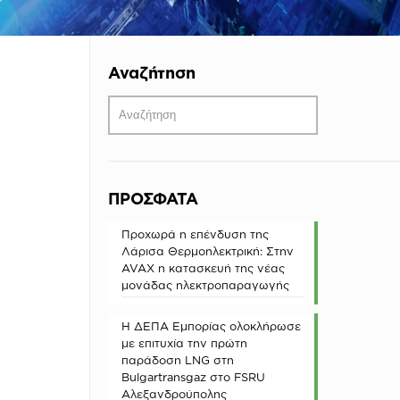
Αναζήτηση
ΠΡΟΣΦΑΤΑ
Προχωρά η επένδυση της
Λάρισα Θερμοηλεκτρική: Στην
AVAX η κατασκευή της νέας
μονάδας ηλεκτροπαραγωγής
Η ΔΕΠΑ Εμπορίας ολοκλήρωσε
με επιτυχία την πρώτη
παράδοση LNG στη
Bulgartransgaz στο FSRU
Αλεξανδρούπολης