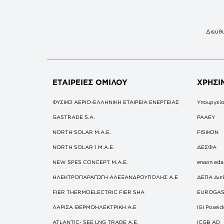
Διεύθυ
ΕΤΑΙΡΕΙΕΣ
ΟΜΙΛΟΥ
ΧΡΗΣΙ
ΦΥΣΙΚΟ ΑΕΡΙΟ-ΕΛΛΗΝΙΚΗ ΕΤΑΙΡΕΙΑ ΕΝΕΡΓΕΙΑΣ
Υπουργείο
GASTRADE S.A.
ΡΑΑΕΥ
NORTH SOLAR M.Α.Ε.
FISIKON
NORTH SOLAR 1 M.Α.Ε.
ΔΕΣΦΑ
NEW SPES CONCEPT Μ.Α.Ε.
enaon eda
ΗΛΕΚΤΡΟΠΑΡΑΓΩΓΗ ΑΛΕΞΑΝΔΡΟΥΠΟΛΗΣ A.E
ΔΕΠΑ Διε
FIER THERMOELECTRIC FIER SHA
EUROGA
ΛΑΡΙΣΑ ΘΕΡΜΟΗΛΕΚΤΡΙΚΗ A.E
IGI Posei
ATLANTIC- SEE LNG TRADE A.E.
ICGB AD