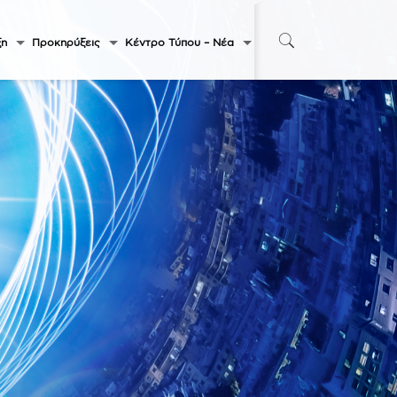
ξη
Προκηρύξεις
Κέντρο Τύπου – Νέα