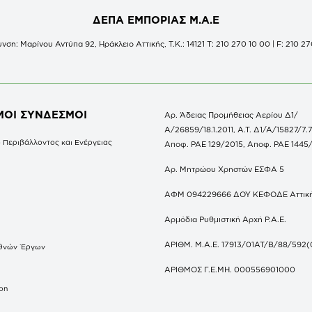
ΔΕΠΑ ΕΜΠΟΡΙΑΣ Μ.Α.Ε
νση: Μαρίνου Αντύπα 92, Ηράκλειο Αττικής, Τ.Κ.: 14121 Τ: 210 270 10 00 | F: 210 27
ΜΟΙ ΣΥΝΔΕΣΜΟΙ
Αρ. Άδειας Προμήθειας Αερίου Δ1/
Α/26859/18.1.2011, Α.Τ. Δ1/Α/15827/7.7
 Περιβάλλοντος και Ενέργειας
Αποφ. ΡΑΕ 129/2015, Αποφ. ΡΑΕ 1445
Αρ. Μητρώου Χρηστών ΕΣΦΑ 5
ΑΦΜ 094229666 ΔΟΥ ΚΕΦΟΔΕ Αττικ
Αρμόδια Ρυθμιστική Αρχή Ρ.Α.Ε.
ΑΡΙΘΜ. Μ.Α.Ε. 17913/01ΑΤ/Β/88/592(
θνών Έργων
S
ΑΡΙΘΜΟΣ Γ.Ε.ΜΗ. 000556901000
don