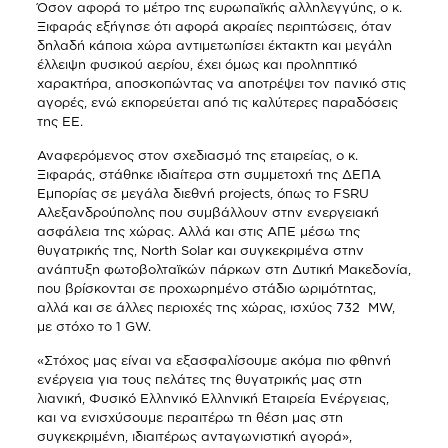
Όσον αφορά το μέτρο της ευρωπαϊκής αλληλεγγύης, ο κ.
Ξιφαράς εξήγησε ότι αφορά ακραίες περιπτώσεις, όταν
δηλαδή κάποια χώρα αντιμετωπίσει έκτακτη και μεγάλη
έλλειψη φυσικού αερίου, έχει όμως και προληπτικό
χαρακτήρα, αποσκοπώντας να αποτρέψει τον πανικό στις
αγορές, ενώ εκπορεύεται από τις καλύτερες παραδόσεις
της ΕΕ.
Αναφερόμενος στον σχεδιασμό της εταιρείας, ο κ.
Ξιφαράς, στάθηκε ιδιαίτερα στη συμμετοχή της ΔΕΠΑ
Εμπορίας σε μεγάλα διεθνή projects, όπως το FSRU
Αλεξανδρούπολης που συμβάλλουν στην ενεργειακή
ασφάλεια της χώρας. Αλλά και στις ΑΠΕ μέσω της
θυγατρικής της, North Solar και συγκεκριμένα στην
ανάπτυξη φωτοβολταϊκών πάρκων στη Δυτική Μακεδονία,
που βρίσκονται σε προχωρημένο στάδιο ωριμότητας,
αλλά και σε άλλες περιοχές της χώρας, ισχύος 732 MW,
με στόχο το 1 GW.
«Στόχος μας είναι να εξασφαλίσουμε ακόμα πιο φθηνή
ενέργεια για τους πελάτες της θυγατρικής μας στη
λιανική, Φυσικό Ελληνικό Ελληνική Εταιρεία Ενέργειας,
και να ενισχύσουμε περαιτέρω τη θέση μας στη
συγκεκριμένη, ιδιαιτέρως ανταγωνιστική αγορά»,