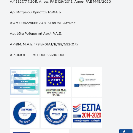
Α/15827/7.7.2011, Αποφ. ΡΑΕ 129/2015, Αποφ. ΡΑΕ 1445/2020
Αρ. Μητρώου Χρηστών ΕΣΦΑ 5
ΑΦΜ 094229666 ΔΟΥ ΚΕΦΟΔΕ Αττικής
Αρμόδια Ρυθμιστική Αρχή Ρ.Α.Ε.
ΑΡΙΘΜ. Μ.Α.Ε. 17913/01ΑΤ/Β/88/592(07)
ΑΡΙΘΜΟΣ Γ.Ε.ΜΗ. 000556901000