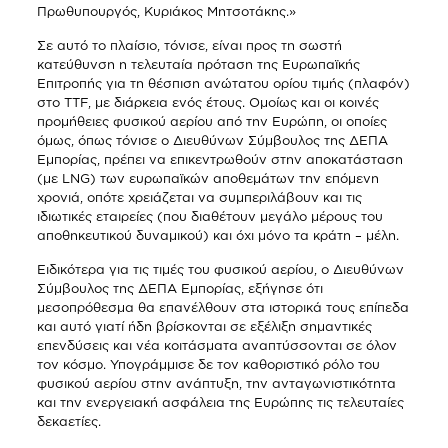
Πρωθυπουργός, Κυριάκος Μητσοτάκης.»
Σε αυτό το πλαίσιο, τόνισε, είναι προς τη σωστή
κατεύθυνση η τελευταία πρόταση της Ευρωπαϊκής
Επιτροπής για τη θέσπιση ανώτατου ορίου τιμής (πλαφόν)
στο TTF, με διάρκεια ενός έτους. Ομοίως και οι κοινές
προμήθειες φυσικού αερίου από την Ευρώπη, οι οποίες
όμως, όπως τόνισε ο Διευθύνων Σύμβουλος της ΔΕΠΑ
Εμπορίας, πρέπει να επικεντρωθούν στην αποκατάσταση
(με LNG) των ευρωπαϊκών αποθεμάτων την επόμενη
χρονιά, οπότε χρειάζεται να συμπεριλάβουν και τις
ιδιωτικές εταιρείες (που διαθέτουν μεγάλο μέρους του
αποθηκευτικού δυναμικού) και όχι μόνο τα κράτη – μέλη.
Ειδικότερα για τις τιμές του φυσικού αερίου, ο Διευθύνων
Σύμβουλος της ΔΕΠΑ Εμπορίας, εξήγησε ότι
μεσοπρόθεσμα θα επανέλθουν στα ιστορικά τους επίπεδα
και αυτό γιατί ήδη βρίσκονται σε εξέλιξη σημαντικές
επενδύσεις και νέα κοιτάσματα αναπτύσσονται σε όλον
τον κόσμο. Υπογράμμισε δε τον καθοριστικό ρόλο του
φυσικού αερίου στην ανάπτυξη, την ανταγωνιστικότητα
και την ενεργειακή ασφάλεια της Ευρώπης τις τελευταίες
δεκαετίες.