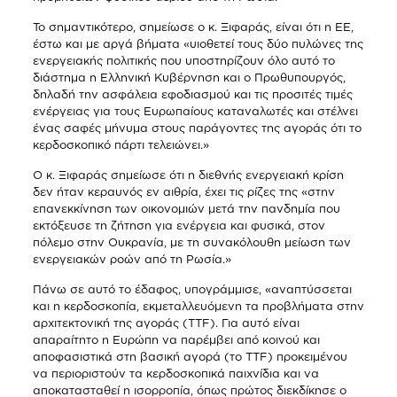
Το σημαντικότερο, σημείωσε ο κ. Ξιφαράς, είναι ότι η ΕΕ,
έστω και με αργά βήματα «υιοθετεί τους δύο πυλώνες της
ενεργειακής πολιτικής που υποστηρίζουν όλο αυτό το
διάστημα η Ελληνική Κυβέρνηση και ο Πρωθυπουργός,
δηλαδή την ασφάλεια εφοδιασμού και τις προσιτές τιμές
ενέργειας για τους Ευρωπαίους καταναλωτές και στέλνει
ένας σαφές μήνυμα στους παράγοντες της αγοράς ότι το
κερδοσκοπικό πάρτι τελειώνει.»
Ο κ. Ξιφαράς σημείωσε ότι η διεθνής ενεργειακή κρίση
δεν ήταν κεραυνός εν αιθρία, έχει τις ρίζες της «στην
επανεκκίνηση των οικονομιών μετά την πανδημία που
εκτόξευσε τη ζήτηση για ενέργεια και φυσικά, στον
πόλεμο στην Ουκρανία, με τη συνακόλουθη μείωση των
ενεργειακών ροών από τη Ρωσία.»
Πάνω σε αυτό το έδαφος, υπογράμμισε, «αναπτύσσεται
και η κερδοσκοπία, εκμεταλλευόμενη τα προβλήματα στην
αρχιτεκτονική της αγοράς (ΤΤF). Για αυτό είναι
απαραίτητο η Ευρώπη να παρέμβει από κοινού και
αποφασιστικά στη βασική αγορά (το TTF) προκειμένου
να περιοριστούν τα κερδοσκοπικά παιχνίδια και να
αποκατασταθεί η ισορροπία, όπως πρώτος διεκδίκησε ο