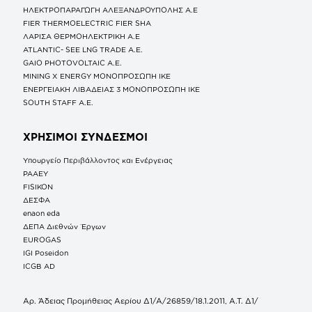
ΗΛΕΚΤΡΟΠΑΡΑΓΩΓΗ ΑΛΕΞΑΝΔΡΟΥΠΟΛΗΣ A.E
FIER THERMOELECTRIC FIER SHA
ΛΑΡΙΣΑ ΘΕΡΜΟΗΛΕΚΤΡΙΚΗ A.E
ATLANTIC- SEE LNG TRADE A.E.
GAIO PHOTOVOLTAIC Α.Ε.
MINING X ENERGY ΜΟΝΟΠΡΟΣΩΠΗ ΙΚΕ
ΕΝΕΡΓΕΙΑΚΗ ΛΙΒΑΔΕΙΑΣ 3 ΜΟΝΟΠΡΟΣΩΠΗ ΙΚΕ
SOUTH STAFF Α.Ε.
ΧΡΗΣΙΜΟΙ ΣΥΝΔΕΣΜΟΙ
Υπουργείο Περιβάλλοντος και Ενέργειας
ΡΑΑΕΥ
FISIKON
ΔΕΣΦΑ
enaon eda
ΔΕΠΑ Διεθνών Έργων
EUROGAS
IGI Poseidon
ICGB AD
Αρ. Άδειας Προμήθειας Αερίου Δ1/Α/26859/18.1.2011, Α.Τ. Δ1/