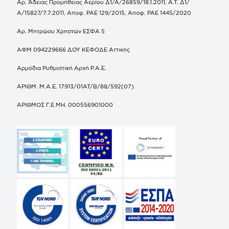
Αρ. Άδειας Προμήθειας Αερίου Δ1/Α/26859/18.1.2011, Α.Τ. Δ1/
Α/15827/7.7.2011, Αποφ. ΡΑΕ 129/2015, Αποφ. ΡΑΕ 1445/2020
Αρ. Μητρώου Χρηστών ΕΣΦΑ 5
ΑΦΜ 094229666 ΔΟΥ ΚΕΦΟΔΕ Αττικής
Αρμόδια Ρυθμιστική Αρχή Ρ.Α.Ε.
ΑΡΙΘΜ. Μ.Α.Ε. 17913/01ΑΤ/Β/88/592(07)
ΑΡΙΘΜΟΣ Γ.Ε.ΜΗ. 000556901000