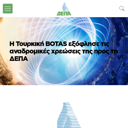
Η Τουρκική ΒΟΤΑS εξόφλησε τις
αναδρομικές χρεώσεις της προς τη
ΔΕΠΑ