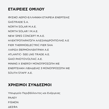
ΕΤΑΙΡΕΙΕΣ
ΟΜΙΛΟΥ
ΦΥΣΙΚΟ ΑΕΡΙΟ-ΕΛΛΗΝΙΚΗ ΕΤΑΙΡΕΙΑ ΕΝΕΡΓΕΙΑΣ
GASTRADE S.A.
NORTH SOLAR M.Α.Ε.
NORTH SOLAR 1 M.Α.Ε.
NEW SPES CONCEPT Μ.Α.Ε.
ΗΛΕΚΤΡΟΠΑΡΑΓΩΓΗ ΑΛΕΞΑΝΔΡΟΥΠΟΛΗΣ A.E
FIER THERMOELECTRIC FIER SHA
ΛΑΡΙΣΑ ΘΕΡΜΟΗΛΕΚΤΡΙΚΗ A.E
ATLANTIC- SEE LNG TRADE A.E.
GAIO PHOTOVOLTAIC Α.Ε.
MINING X ENERGY ΜΟΝΟΠΡΟΣΩΠΗ ΙΚΕ
ΕΝΕΡΓΕΙΑΚΗ ΛΙΒΑΔΕΙΑΣ 3 ΜΟΝΟΠΡΟΣΩΠΗ ΙΚΕ
SOUTH STAFF Α.Ε.
ΧΡΗΣΙΜΟΙ ΣΥΝΔΕΣΜΟΙ
Υπουργείο Περιβάλλοντος και Ενέργειας
ΡΑΑΕΥ
FISIKON
ΔΕΣΦΑ