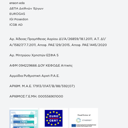
enaon eda
ΔΕΠΑ Διεθνών Έργων
EUROGAS
IGI Poseidon
ICGB AD
Αρ. Άδειας Προμήθειας Αερίου Δ1/Α/26859/18.1.2011, Α.Τ. Δ1/
Α/15827/7.7.2011, Αποφ. ΡΑΕ 129/2015, Αποφ. ΡΑΕ 1445/2020
Αρ. Μητρώου Χρηστών ΕΣΦΑ 5
ΑΦΜ 094229666 ΔΟΥ ΚΕΦΟΔΕ Αττικής
Αρμόδια Ρυθμιστική Αρχή Ρ.Α.Ε.
ΑΡΙΘΜ. Μ.Α.Ε. 17913/01ΑΤ/Β/88/592(07)
ΑΡΙΘΜΟΣ Γ.Ε.ΜΗ. 000556901000