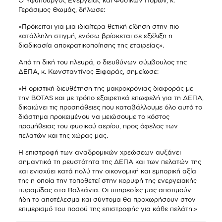
Ο Υφυπουργός Ενέργειας και Φυσικών Πόρων, κ.
Γεράσιμος Θωμάς, δήλωσε:
«Πρόκειται για μια ιδιαίτερα θετική είδηση στην πιο
κατάλληλη στιγμή, ενόσω βρίσκεται σε εξέλιξη η
διαδικασία αποκρατικοποίησης της εταιρείας».
Από τη δική του πλευρά, ο διευθύνων σύμβουλος της
ΔΕΠΑ, κ. Κωνσταντίνος Ξιφαράς, σημείωσε:
«Η οριστική διευθέτηση της μακροχρόνιας διαφοράς με
την BOTAS και με τρόπο εξαιρετικά επωφελή για τη ΔΕΠΑ,
δικαιώνει τις προσπάθειες που καταβάλλουμε όλο αυτό το
διάστημα προκειμένου να μειώσουμε το κόστος
προμήθειας του φυσικού αερίου, προς όφελος των
πελατών και της χώρας μας.
Η επιστροφή των αναδρομικών χρεώσεων αυξάνει
σημαντικά τη ρευστότητα της ΔΕΠΑ και των πελατών της
και ενισχύει κατά πολύ την οικονομική και εμπορική αξία
της η οποία την τοποθετεί στην κορυφή της ενεργειακής
πυραμίδας στα Βαλκάνια. Οι υπηρεσίες μας αποτιμούν
ήδη το αποτέλεσμα και σύντομα θα προχωρήσουν στον
επιμερισμό του ποσού της επιστροφής για κάθε πελάτη.»