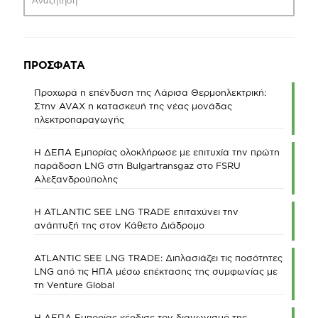
ΠΡΟΣΦΑΤΑ
Προχωρά η επένδυση της Λάρισα Θερμοηλεκτρική:
Στην AVAX η κατασκευή της νέας μονάδας
ηλεκτροπαραγωγής
Η ΔΕΠΑ Εμπορίας ολοκλήρωσε με επιτυχία την πρώτη
παράδοση LNG στη Bulgartransgaz στο FSRU
Αλεξανδρούπολης
Η ATLANTIC SEE LNG TRADE επιταχύνει την
ανάπτυξή της στον Κάθετο Διάδρομο
ATLANTIC SEE LNG TRADE: Διπλασιάζει τις ποσότητες
LNG από τις ΗΠΑ μέσω επέκτασης της συμφωνίας με
τη Venture Global
Η ΔΕΠΑ Εμπορίας κέρδισε τον διαγωνισμό της