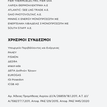
FIER THERMOELECTRIC FIER SHA
ΛΑΡΙΣΑ ΘΕΡΜΟΗΛΕΚΤΡΙΚΗ A.E
ATLANTIC- SEE LNG TRADE A.E.
GAIO PHOTOVOLTAIC Α.Ε.
MINING X ENERGY ΜΟΝΟΠΡΟΣΩΠΗ ΙΚΕ
ΕΝΕΡΓΕΙΑΚΗ ΛΙΒΑΔΕΙΑΣ 3 ΜΟΝΟΠΡΟΣΩΠΗ ΙΚΕ
SOUTH STAFF Α.Ε.
ΧΡΗΣΙΜΟΙ ΣΥΝΔΕΣΜΟΙ
Υπουργείο Περιβάλλοντος και Ενέργειας
ΡΑΑΕΥ
FISIKON
ΔΕΣΦΑ
enaon eda
ΔΕΠΑ Διεθνών Έργων
EUROGAS
IGI Poseidon
ICGB AD
Αρ. Άδειας Προμήθειας Αερίου Δ1/Α/26859/18.1.2011, Α.Τ. Δ1/
Α/15827/7.7.2011, Αποφ. ΡΑΕ 129/2015, Αποφ. ΡΑΕ 1445/2020