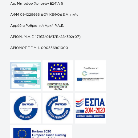
Αρ. Μητρώου Χρηστών ΕΣΦΑ 5
ΑΦΜ 094229666 ΔΟΥ ΚΕΦΟΔΕ Αττικής
Αρμόδια Ρυθμιστική Αρχή Ρ.Α.Ε.
ΑΡΙΘΜ. Μ.Α.Ε. 17913/01ΑΤ/Β/88/592(07)
ΑΡΙΘΜΟΣ Γ.Ε.ΜΗ. 000556901000