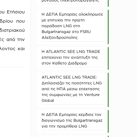
μονάδας ηλεκτροπαραγωγής
ου Ετήσιου
Η ΔΕΠΑ Εμπορίας ολοκλήρωσε
με επιτυχία την πρώτη
δρίου που
παράδοση LNG στη
ιστριακού
Bulgartransgaz στο FSRU
Αλεξανδρούπολης
ές από την
λοντος και
Η ATLANTIC SEE LNG TRADE
επιταχύνει την ανάπτυξή της
στον Κάθετο Διάδρομο
ATLANTIC SEE LNG TRADE:
Διπλασιάζει τις ποσότητες LNG
από τις ΗΠΑ μέσω επέκτασης
της συμφωνίας με τη Venture
Global
Η ΔΕΠΑ Εμπορίας κέρδισε τον
διαγωνισμό της Bulgartransgaz
για την προμήθεια LNG