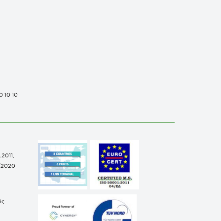
0 10 10
.2011,
/2020
ής