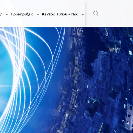
ξη
Προκηρύξεις
Κέντρο Τύπου – Νέα