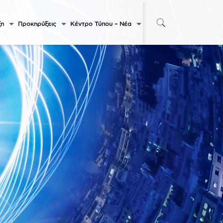
ξη
Προκηρύξεις
Κέντρο Τύπου – Νέα