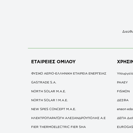
Διεύθυ
ΕΤΑΙΡΕΙΕΣ
ΟΜΙΛΟΥ
ΧΡΗΣΙ
ΦΥΣΙΚΟ ΑΕΡΙΟ-ΕΛΛΗΝΙΚΗ ΕΤΑΙΡΕΙΑ ΕΝΕΡΓΕΙΑΣ
Υπουργείο
GASTRADE S.A.
ΡΑΑΕΥ
NORTH SOLAR M.Α.Ε.
FISIKON
NORTH SOLAR 1 M.Α.Ε.
ΔΕΣΦΑ
NEW SPES CONCEPT Μ.Α.Ε.
enaon eda
ΗΛΕΚΤΡΟΠΑΡΑΓΩΓΗ ΑΛΕΞΑΝΔΡΟΥΠΟΛΗΣ A.E
ΔΕΠΑ Διε
FIER THERMOELECTRIC FIER SHA
EUROGA