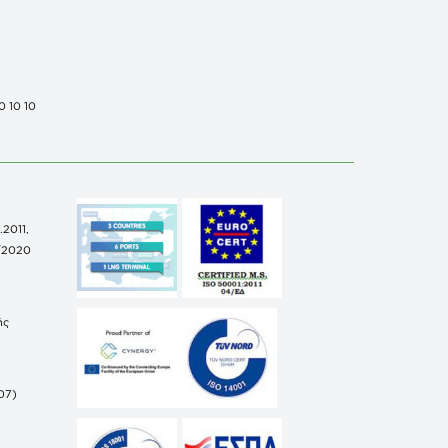
0 10 10
.2011,
/2020
ής
07)