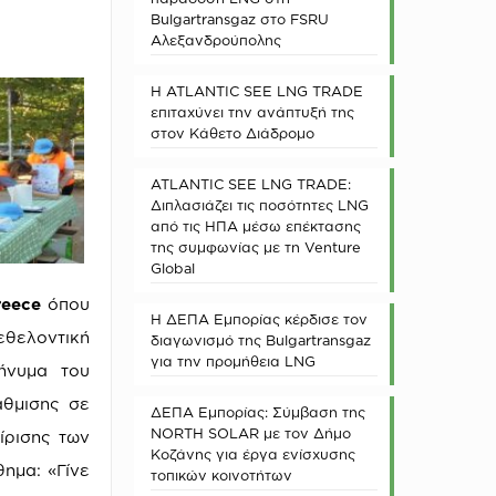
Bulgartransgaz στο FSRU
Αλεξανδρούπολης
Η ATLANTIC SEE LNG TRADE
επιταχύνει την ανάπτυξή της
στον Κάθετο Διάδρομο
ATLANTIC SEE LNG TRADE:
Διπλασιάζει τις ποσότητες LNG
από τις ΗΠΑ μέσω επέκτασης
της συμφωνίας με τη Venture
Global
reece
όπου
Η ΔΕΠΑ Εμπορίας κέρδισε τον
θελοντική
διαγωνισμό της Bulgartransgaz
για την προμήθεια LNG
ήνυμα του
άθμισης σε
ΔΕΠΑ Εμπορίας: Σύμβαση της
NORTH SOLAR με τον Δήμο
ίρισης των
Κοζάνης για έργα ενίσχυσης
ημα: «Γίνε
τοπικών κοινοτήτων