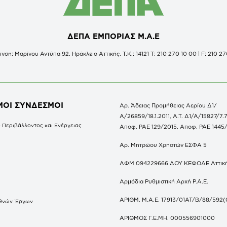
ΔΕΠΑ ΕΜΠΟΡΙΑΣ Μ.Α.Ε
νση: Μαρίνου Αντύπα 92, Ηράκλειο Αττικής, Τ.Κ.: 14121 Τ: 210 270 10 00 | F: 210 27
ΜΟΙ ΣΥΝΔΕΣΜΟΙ
Αρ. Άδειας Προμήθειας Αερίου Δ1/
Α/26859/18.1.2011, Α.Τ. Δ1/Α/15827/7.7
 Περιβάλλοντος και Ενέργειας
Αποφ. ΡΑΕ 129/2015, Αποφ. ΡΑΕ 1445
Αρ. Μητρώου Χρηστών ΕΣΦΑ 5
ΑΦΜ 094229666 ΔΟΥ ΚΕΦΟΔΕ Αττικ
Αρμόδια Ρυθμιστική Αρχή Ρ.Α.Ε.
ΑΡΙΘΜ. Μ.Α.Ε. 17913/01ΑΤ/Β/88/592(
θνών Έργων
S
ΑΡΙΘΜΟΣ Γ.Ε.ΜΗ. 000556901000