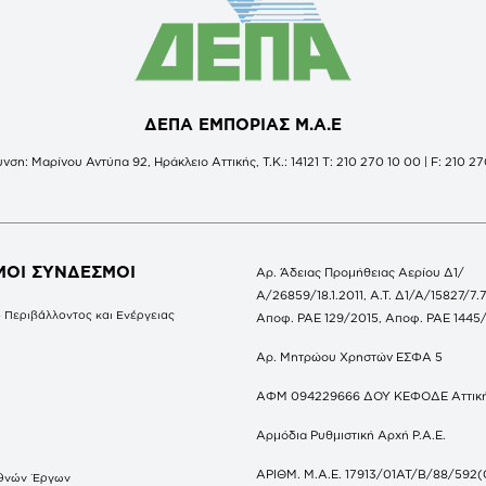
ΔΕΠΑ ΕΜΠΟΡΙΑΣ Μ.Α.Ε
νση: Μαρίνου Αντύπα 92, Ηράκλειο Αττικής, Τ.Κ.: 14121 Τ: 210 270 10 00 | F: 210 27
ΜΟΙ ΣΥΝΔΕΣΜΟΙ
Αρ. Άδειας Προμήθειας Αερίου Δ1/
Α/26859/18.1.2011, Α.Τ. Δ1/Α/15827/7.7
 Περιβάλλοντος και Ενέργειας
Αποφ. ΡΑΕ 129/2015, Αποφ. ΡΑΕ 1445
Αρ. Μητρώου Χρηστών ΕΣΦΑ 5
ΑΦΜ 094229666 ΔΟΥ ΚΕΦΟΔΕ Αττικ
Αρμόδια Ρυθμιστική Αρχή Ρ.Α.Ε.
ΑΡΙΘΜ. Μ.Α.Ε. 17913/01ΑΤ/Β/88/592(
θνών Έργων