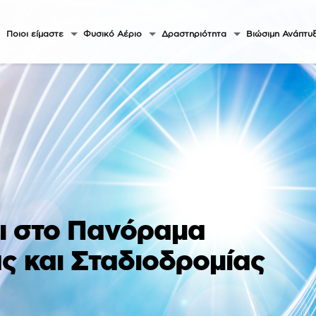
Ποιοι είμαστε
Φυσικό Αέριο
Δραστηριότητα
Βιώσιμη Ανάπτυ
ι στο Πανόραμα
ας και Σταδιοδρομίας