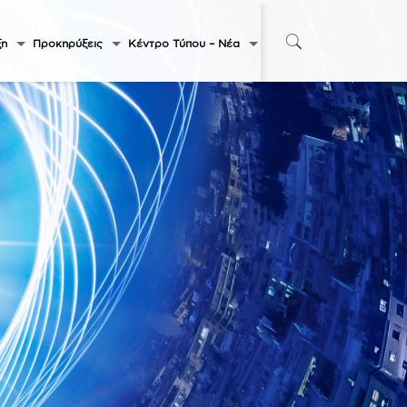
ξη
Προκηρύξεις
Κέντρο Τύπου – Νέα