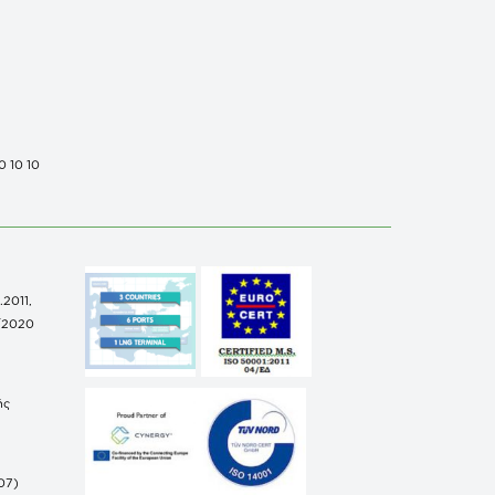
0 10 10
.2011,
/2020
ής
07)