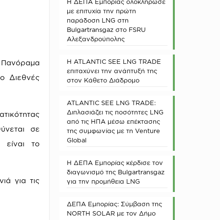
Η ΔΕΠΑ Εμπορίας ολοκλήρωσε
με επιτυχία την πρώτη
παράδοση LNG στη
Bulgartransgaz στο FSRU
Αλεξανδρούπολης
Η ATLANTIC SEE LNG TRADE
Πανόραμα
επιταχύνει την ανάπτυξή της
ρο Διεθνές
στον Κάθετο Διάδρομο
ATLANTIC SEE LNG TRADE:
Διπλασιάζει τις ποσότητες LNG
ατικότητας
από τις ΗΠΑ μέσω επέκτασης
ύνεται σε
της συμφωνίας με τη Venture
Global
 είναι το
Η ΔΕΠΑ Εμπορίας κέρδισε τον
διαγωνισμό της Bulgartransgaz
ιά για τις
για την προμήθεια LNG
ΔΕΠΑ Εμπορίας: Σύμβαση της
NORTH SOLAR με τον Δήμο